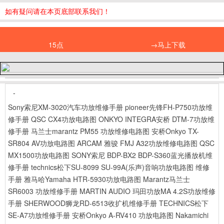
如有疑问请在本页底部联系我们！
15点
→马上下载
-
Sony索尼XM-3020汽车功放维修手册
pioneer先锋FH-P750功放维
修手册
QSC CX4功放电路图
ONKYO INTEGRA安桥 DTM-7功放维
修手册
马兰士marantz PM55 功放维修电路图
安桥Onkyo TX-
SR804 AV功放电路图
ARCAM 雅骏 FMJ A32功放维修电路图
QSC
MX1500功放电路图
SONY索尼 BDP-BX2 BDP-S360蓝光播放机维
修手册
technics松下SU-8099 SU-99A(乐声)音响功放电路图 维修
手册
雅马哈Yamaha HTR-5930功放电路图
Marantz马兰士
SR6003 功放维修手册
MARTIN AUDIO 玛田功放MA 4.2S功放维修
手册
SHERWOOD狮龙RD-6513收扩机维修手册
TECHNICS松下
SE-A7功放维修手册
安桥Onkyo A-RV410 功放电路图
Nakamichi