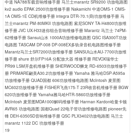
中道 NA788车载音响维修手册
马兰士marantz SR9200 功放电路图
kv2 audio EPAK 2500功放维修手册
Nakamichi 中道OMS-1 OMS-
1A OMS-1E CD机维修手册
integra DTR-70.1(B)功放维修手册
马
兰士marantz PM-80MKII 功放电路图
索尼SONY TA-H4800功放维
修手册
JVC UX-H33迷你组合音响维修手册
Marantz 马兰士 74PM-
62维修手册
Sansui山水 1000A功放维修电路图
QSC ISA300T功放
电路图
TASCAM DP-008 DP-008EX多轨录音机电路图维修手册
Marantz马兰士SR7200功放维修手册
SANSUI山水AU-7700功放维
修手册
shure 舒尔FP16A 分配放大器 维修手册
REVOX瑞华士
PR99 LSM开盘机维修手册
SHERWOOD狮龙 RD-6503功放维修手
册
PRIMARE翩美A30.2功放维修手册
Yamaha 雅马哈DSP-A595a
功放维修手册
QUAD国都 606功放维修电路图
McIntosh 麦景图
MC602功放维修手册
FISHER飞燕175-T 23R收音机维修手册
BGW
620功放维修手册
Yamaha雅马哈HTR-5860功放维修手册
McIntosh 麦景图MDA1000解码维修手册
Harman Kardon哈曼卡顿
AVR65 功放电路图
国都Quad 22电子管功放维修电路图
pioneer先
锋 DEH-6350SD音响维修手册
QSC PLX3402功放电路图
马兰士
marantz 1122 DC 功放维修手册
19