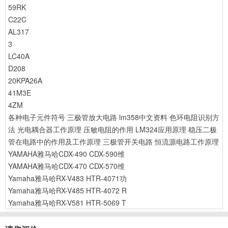
59RK
C22C
AL317
3
LC40A
D208
20KPA26A
41M3E
4ZM
各种电子元件符号
三极管放大电路
lm358中文资料
色环电阻识别方
法
光电耦合器工作原理
压敏电阻的作用
LM324应用原理
稳压二极
管在电路中的作用及工作原理
三极管开关电路
恒流源电路工作原理
YAMAHA雅马哈CDX-490 CDX-590维
YAMAHA雅马哈CDX-470 CDX-570维
Yamaha雅马哈RX-V483 HTR-4071功
Yamaha雅马哈RX-V485 HTR-4072 R
Yamaha雅马哈RX-V581 HTR-5069 T