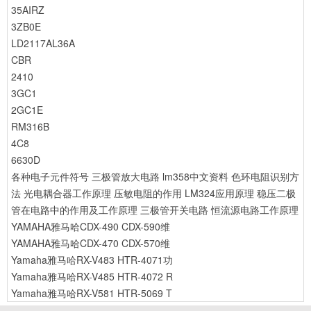
35AIRZ
3ZB0E
LD2117AL36A
CBR
2410
3GC1
2GC1E
RM316B
4C8
6630D
各种电子元件符号
三极管放大电路
lm358中文资料
色环电阻识别方
法
光电耦合器工作原理
压敏电阻的作用
LM324应用原理
稳压二极
管在电路中的作用及工作原理
三极管开关电路
恒流源电路工作原理
YAMAHA雅马哈CDX-490 CDX-590维
YAMAHA雅马哈CDX-470 CDX-570维
Yamaha雅马哈RX-V483 HTR-4071功
Yamaha雅马哈RX-V485 HTR-4072 R
Yamaha雅马哈RX-V581 HTR-5069 T