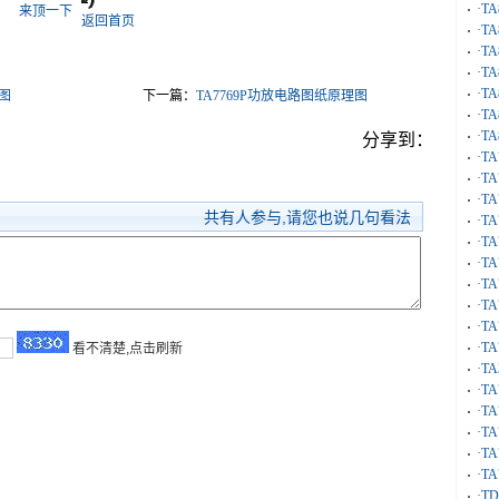
·T
来顶一下
返回首页
·T
·T
·T
·T
理图
下一篇：
TA7769P功放电路图纸原理图
·T
·T
分享到：
·T
·T
·T
共有
人参与,请您也说几句看法
·T
·T
·T
·T
·T
·T
·T
看不清楚,点击刷新
·T
·T
·T
·T
·T
·T
·T