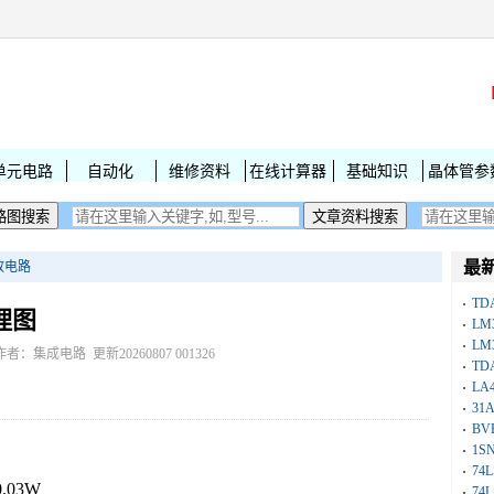
单元电路
自动化
维修资料
在线计算器
基础知识
晶体管参
最
放电路
TD
理图
LM
LM
作者：集成电路 更新20260807 001326
TD
LA
31
BV
1S
74
03W
74