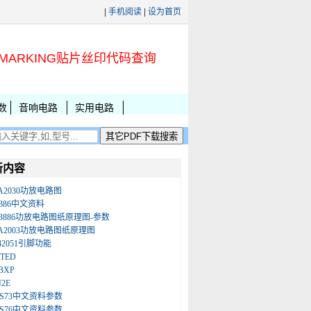
|
手机阅读
|
设为首页
MARKING贴片丝印代码查询
数
音响电路
实用电路
新内容
A2030功放电路图
386中文资料
3886功放电路图纸原理图-参数
A2003功放电路图纸原理图
42051引脚功能
ATED
BXP
N2E
LS73中文资料参数
LS76中文资料参数