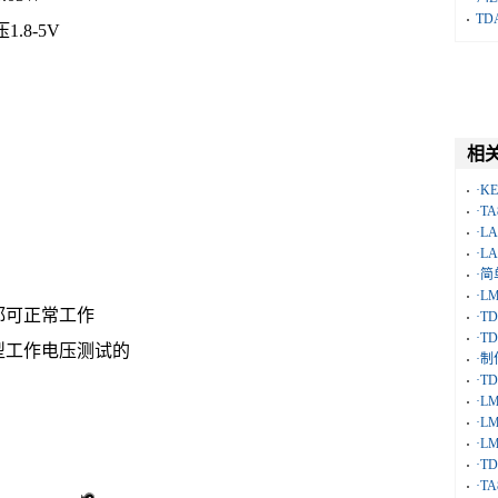
TD
.8-5V
相
·K
·T
·L
·L
·简
·L
都可正常工作
·T
·T
型工作电压测试的
·制
·T
·L
·L
·L
·T
·T