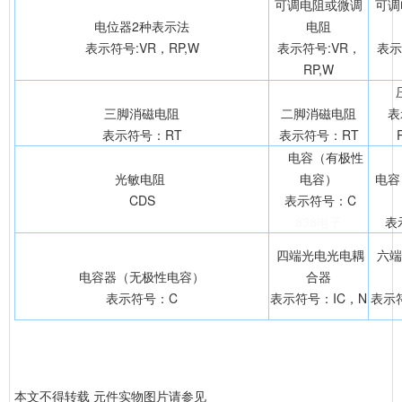
可调电阻或微调
可调
电位器2种表示法
电阻
表示符号:VR，RP,W
表示符号:VR，
表示
RP,W
三脚消磁电阻
二脚消磁电阻
表
表示符号：RT
表示符号：RT
电容（有极性
光敏电阻
电容）
电容
CDS
表示符号：C
838电子
表
四端光电光电耦
六端
电容器（无极性电容）
合器
表示符号：C
表示符号：IC，N
表示
本文不得转载
元件实物图片请参见