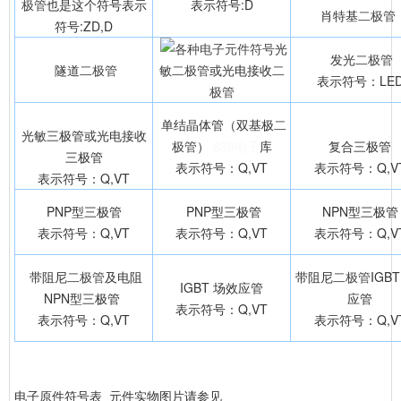
极管
也是这个符号表示
表示符号:D
肖特基
二极管
符号:ZD,D
光
发光
二极管
隧道
二极管
敏
二极管
或光电接收
二
表示符号：LE
极管
单结晶体管（双基极
二
光敏三极管或光电接收
极管
）
838电子
库
复合三极管
三极管
表示符号：Q,VT
表示符号：Q,V
表示符号：Q,VT
PNP型三极管
PNP型三极管
NPN型三极管
表示符号：Q,VT
表示符号：Q,VT
表示符号：Q,V
带阻尼
二极管
及电阻
带阻尼
二极管
IGB
IGBT 场效应管
NPN型三极管
应管
表示符号：Q,VT
表示符号：Q,VT
表示符号：Q,V
电子原件符号表 元件实物图片请参见