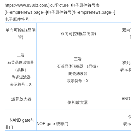
https://www.838dz.com/jicu/Picture
电子原件符号表
[!--empirenews.page--]电子原件符号[/!--empirenews.page--]
电子原件符号
838电子
单向可控硅(晶闸
双向
双向可控硅(晶闸管)
管)
二端
三端
石英晶体谐振器
双列
石英晶体谐振器 （晶振）
表示符
（晶振）
陶瓷滤波器
陶瓷滤波器
表示符号：X
表示符号：X
运算放大器
AND 
倒相放大器
NAND gate与
NOR gate 或非门
表示
非门