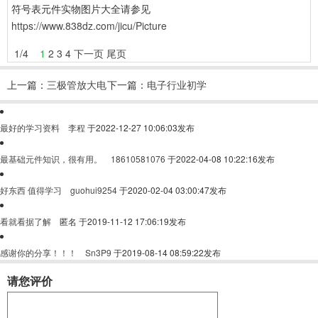
符号表元件实物图片大全请参见
https://www.838dz.com/jicu/Picture
1
/
4
1
2
3
4
下一页
尾页
上一篇：
三极管放大电
下一篇：
电子行业初学
路
者都买什么工具？
最好的学习资料
李程
于2022-12-27 10:06:03发布
最基础元件知识，很有用。
18610581076
于2022-04-08 10:22:16发布
好东西 值得学习
guohui9254
于2020-02-04 03:00:47发布
看就看据了解
匿名
于2019-11-12 17:06:19发布
感谢你的分享！！！
Sn3P9
于2019-08-14 08:59:22发布
请您评价