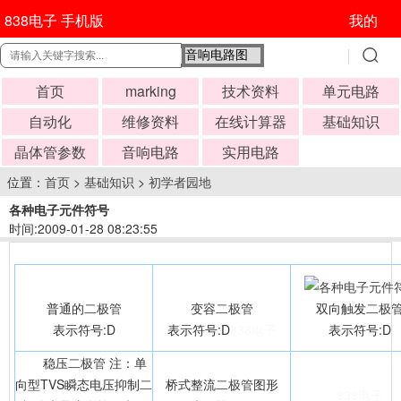
838电子 手机版
我的
首页
marking
技术资料
单元电路
自动化
维修资料
在线计算器
基础知识
晶体管参数
音响电路
实用电路
位置：
首页
>
基础知识
>
初学者园地
各种电子元件符号
时间:2009-01-28 08:23:55
普通的
二极管
变容
二极管
双向触发
二极
表示符号:D
表示符号:D
838电子
表示符号:D
稳压
二极管
注：单
向型TVS瞬态电压抑制
二
桥式整流
二极管
图形
838电子