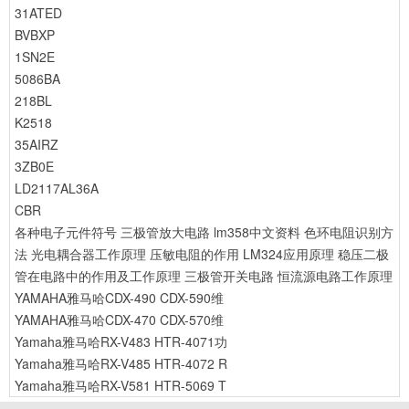
31ATED
BVBXP
1SN2E
5086BA
218BL
K2518
35AIRZ
3ZB0E
LD2117AL36A
CBR
各种电子元件符号
三极管放大电路
lm358中文资料
色环电阻识别方
法
光电耦合器工作原理
压敏电阻的作用
LM324应用原理
稳压二极
管在电路中的作用及工作原理
三极管开关电路
恒流源电路工作原理
YAMAHA雅马哈CDX-490 CDX-590维
YAMAHA雅马哈CDX-470 CDX-570维
Yamaha雅马哈RX-V483 HTR-4071功
Yamaha雅马哈RX-V485 HTR-4072 R
Yamaha雅马哈RX-V581 HTR-5069 T