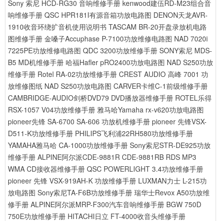
Sony 索尼 HCD-RG30 音响维修手册
kenwood建伍RD-M23组合音
响维修手册
QSC HPR181I有源音箱功放电路图
DENON天龙AVR-
1910收音环绕扩音机使用说明书
TASCAM BR-20开盘录放机电路
图维修手册
金嗓子Accuphase P-7100功放维修电路图
NAD 7020i
7225PE功放维修电路图
QDC 3200功放维修手册
SONY索尼 MDS-
B5 MD机维修手册
哈福Hafler pRO2400功放电路图
NAD S250功放
维修手册
Rotel RA-02功放维修手册
CREST AUDIO 高峰 7001 功
放维修图纸
NAD S250功放电路图
CARVER卡维C-1前级维修手册
CAMBRIDGE-AUDIO剑桥DVD79 DVD播放器维修手册
ROTEL乐得
RSX-1057 V04功放维修手册
雅马哈Yamaha rx-v620功放电路图
pioneer先锋 SA-6700 SA-606 功放机维修手册
pioneer 先锋VSX-
D511-K功放维修手册
PHILIPS飞利浦22RH580功放维修手册
YAMAHA雅马哈 CA-1000功放维修手册
Sony索尼STR-DE925功放
维修手册
ALPINE阿尔派CDE-9881R CDE-9881RB RDS MP3
WMA CD接收器维修手册
QSC POWERLIGHT 3.4功放维修手册
pioneer 先锋 VSX-919AH-K 功放维修手册
LUXMAN力士 L-215功
放电路图
Sony索尼TA-F6B功放维修手册
瑞华士Revox A50功放维
修手册
ALPINE阿尔派MRP-F300汽车音响维修手册
BGW 750D
750E功放维修手册
HITACHI日立 FT-4000收音头维修手册