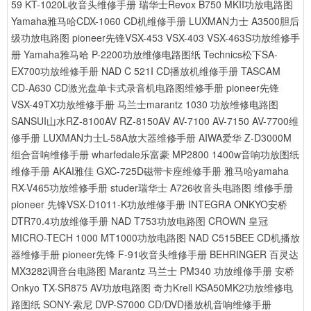
59 KT-1020L收音头维修手册
瑞华士Revox B750 MKII功放电路图
Yamaha雅马哈CDX-1060 CD机维修手册
LUXMAN力士 A3500胆后
级功放电路图
pioneer先锋VSX-453 VSX-403 VSX-463S功放维修手
册
Yamaha雅马哈 P-2200功放维修电路图纸
Technics松下SA-
EX700功放维修手册
NAD C 521I CD播放机维修手册
TASCAM
CD-A630 CD激光盘单卡式录音机电路图维修手册
pioneer先锋
VSX-49TX功放维修手册
马兰士marantz 1030 功放维修电路图
SANSUI山水RZ-8100AV RZ-8150AV AV-7100 AV-7150 AV-7700维
修手册
LUXMAN力士L-58A放大器维修手册
AIWA爱华 Z-D3000M
组合音响维修手册
wharfedale乐富豪 MP2800 1400w音响功放图纸
维修手册
AKAI雅佳 GXC-725D磁带卡座维修手册
雅马哈yamaha
RX-V465功放维修手册
studer瑞华士 A726收音头电路图 维修手册
pioneer 先锋VSX-D1011-K功放维修手册
INTEGRA ONKYO安桥
DTR70.4功放维修手册
NAD T753功放电路图
CROWN 皇冠
MICRO-TECH 1000 MT1000功放电路图
NAD C515BEE CD机播放
器维修手册
pioneer先锋 F-91收音头维修手册
BEHRINGER 百灵达
MX3282调音台电路图
Marantz 马兰士 PM340 功放维修手册
安桥
Onkyo TX-SR875 AV功放电路图
奇力Krell KSA50MK2功放维修电
路图纸
SONY-索尼 DVP-S7000 CD/DVD播放机音响维修手册