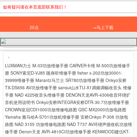
如有疑问请在本页底部联系我们！
20点
→马上下载
-
LUXMAN力士 M-03功放维修手册
CARVER卡维 M-500功放维修手
册
SONY索尼D-VJ85 随身听维修手册
fisher x-202功放30001-
39999维修手册
Marantz马兰士 SR780功放维修手册
Onkyo安桥
TX-DS656 AV功放维修手册
sansui山水TU-X1调频调幅收音头 维修
手册
NAD 4225收音头维修手册
DENON天龙AVR-4306收音环绕扩
音机使用说明书
Onkyo安桥INTEGRA安桥DTR-30.7功放维修手册
CROWN皇冠CDI1000功放维修电路图
QSC MX2000功放电路图
Yamaha 雅马哈A-S701功放机维修手册
安桥Onkyo P-308 功放电
路图
NAD 3155 功放维修电路图
NAD T737 AV环绕声接收机功放维
修手册
Denon天龙 AVR-4810CI功放维修手册
KENWOOD建伍KT-