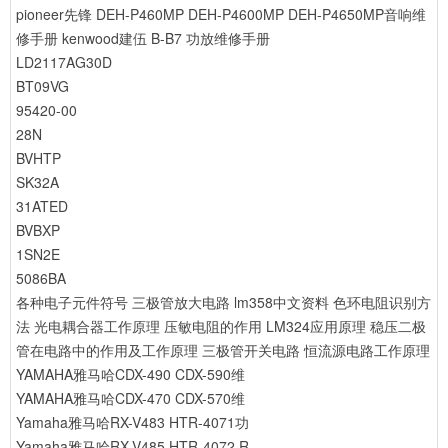
pioneer先锋 DEH-P460MP DEH-P4600MP DEH-P4650MP音响维
修手册
kenwood建伍 B-B7 功放维修手册
LD2117AG30D
BT09VG
95420-00
28N
BVHTP
SK32A
31ATED
BVBXP
1SN2E
5086BA
各种电子元件符号
三极管放大电路
lm358中文资料
色环电阻识别方
法
光电耦合器工作原理
压敏电阻的作用
LM324应用原理
稳压二极
管在电路中的作用及工作原理
三极管开关电路
恒流源电路工作原理
YAMAHA雅马哈CDX-490 CDX-590维
YAMAHA雅马哈CDX-470 CDX-570维
Yamaha雅马哈RX-V483 HTR-4071功
Yamaha雅马哈RX-V485 HTR-4072 R