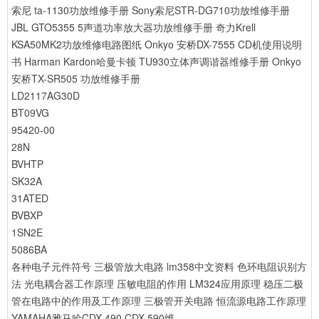
索尼 ta-1130功放维修手册
Sony索尼STR-DG710功放维修手册
JBL GTO5355 5声道功率放大器功放维修手册
奇力Krell
KSA50MK2功放维修电路图纸
Onkyo 安桥DX-7555 CD机使用说明
书
Harman Kardon哈曼卡顿 TU930立体声调谐器维修手册
Onkyo
安桥TX-SR505 功放维修手册
LD2117AG30D
BT09VG
95420-00
28N
BVHTP
SK32A
31ATED
BVBXP
1SN2E
5086BA
各种电子元件符号
三极管放大电路
lm358中文资料
色环电阻识别方
法
光电耦合器工作原理
压敏电阻的作用
LM324应用原理
稳压二极
管在电路中的作用及工作原理
三极管开关电路
恒流源电路工作原理
YAMAHA雅马哈CDX-490 CDX-590维