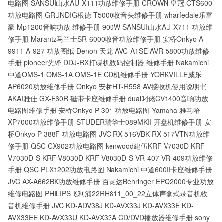
电路图
SANSUI山水AU-X111功放维修手册
CROWN 皇冠 CTS600
功放电路图
GRUNDIG根德 T5000收音头维修手册
wharfedale乐富
豪 Mp1200音响功放 维修手册 900W
SANSUI山水AU-X711 功放维
修手册
Marantz马兰士SR-6000收音功放维修手册
安桥Onkyo A-
9911 A-927 功放图纸
Denon 天龙 AVC-A1SE AVR-5800功放维修
手册
pioneer先锋 DDJ-RX打碟机数码控制器 维修手册
Nakamichi
中道OMS-1 OMS-1A OMS-1E CD机维修手册
YORKVILLE威乐
AP6020功放维修手册
Onkyo 安桥HT-R558 AV接收机使用说明书
AKAI雅佳 GX-F60R 磁带卡座维修手册
dual叼佬CV1400音响功放
电路图维修手册
安桥Onkyo P-301 功放电路图
Yamaha 雅马哈
XP7000功放维修手册
STUDER瑞华士089MKII 开盘机维修手册
安
桥Onkyo P-388F 功放电路图
JVC RX-516VBK RX-517VTN功放维
修手册
QSC CX902功放电路图
kenwood建伍KRF-V7030D KRF-
V7030D-S KRF-V8030D KRF-V8030D-S VR-407 VR-409功放维修
手册
QSC PLX1202功放电路图
Nakamichi 中道600II卡座维修手册
JVC AX-A662BK功放维修手册
百灵达Behringer EPQ2000专业功放
维修电路图
PHILIPS飞利浦22RH811_00_22立体声盒式录音机收
音机维修手册
JVC KD-ADV38J KD-AVX33J KD-AVX33E KD-
AVX33EE KD-AVX33U KD-AVX33A CD/DVD播放器维修手册
sony