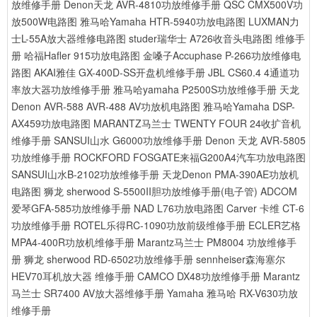
放维修手册
Denon天龙 AVR-4810功放维修手册
QSC CMX500V功
放500W电路图
雅马哈Yamaha HTR-5940功放电路图
LUXMAN力
士L-55A放大器维修电路图
studer瑞华士 A726收音头电路图 维修手
册
哈福Hafler 915功放电路图
金嗓子Accuphase P-266功放维修电
路图
AKAI雅佳 GX-400D-SS开盘机维修手册
JBL CS60.4 4通道功
率放大器功放维修手册
雅马哈yamaha P2500S功放维修手册
天龙
Denon AVR-588 AVR-488 AV功放机电路图
雅马哈Yamaha DSP-
AX459功放电路图
MARANTZ马兰士 TWENTY FOUR 24收扩音机
维修手册
SANSUI山水 G6000功放维修手册
Denon 天龙 AVR-5805
功放维修手册
ROCKFORD FOSGATE来福G200A4汽车功放电路图
SANSUI山水B-2102功放维修手册
天龙Denon PMA-390AE功放机
电路图
狮龙 sherwood S-5500II胆功放维修手册(电子管)
ADCOM
爱琴GFA-585功放维修手册
NAD L76功放电路图
Carver 卡维 CT-6
功放维修手册
ROTEL乐得RC-1090功放前级维修手册
ECLER艺格
MPA4-400R功放机维修手册
Marantz马兰士 PM8004 功放维修手
册
狮龙 sherwood RD-6502功放维修手册
sennheiser森海塞尔
HEV70耳机放大器 维修手册
CAMCO DX48功放维修手册
Marantz
马兰士 SR7400 AV放大器维修手册
Yamaha 雅马哈 RX-V630功放
维修手册