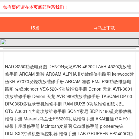
如有疑问请在本页底部联系我们！
15点
→马上下载
-
NAD S250功放电路图
DENON天龙AVR-4520CI AVR-4520功放维
修手册
ARCAM 雅骏 ARCAM ALPHA II功放维修电路图
kenwood建
伍KR-V7070发烧功放维修手册
ARCAM 雅骏 FMJ P35功放维修电
路图
先锋pioneer VSX-520-K功放维修手册
Denon 天龙 AVR-3801
功放维修手册
Denon 天龙 AVR-989功放维修手册
TASCAM DP-03
DP-03SD多轨录音机维修手册
RAM BUX5.0功放维修图纸
JBL
GT5-A3001 1声道功放维修手册
SONY索尼 BDP-N460蓝光播放机
维修手册
Marantz马兰士PS5200功放维修手册
AKAI雅佳 GX-F91
磁带卡座维修手册
McIntosh麦景图 C22维修手册
pioneer先锋
DDJ-SX2打碟机数码控制器 维修手册
LAB-GRUPPEN FP2400Q功