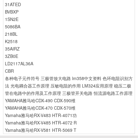
31ATED
BVBXP
1SN2E
5086BA
218BL
K2518
35AIRZ
3ZB0E
LD2117AL36A
CBR
各种电子元件符号
三极管放大电路
lm358中文资料
色环电阻识别方
法
光电耦合器工作原理
压敏电阻的作用
LM324应用原理
稳压二极
管在电路中的作用及工作原理
三极管开关电路
恒流源电路工作原理
YAMAHA雅马哈CDX-490 CDX-590维
YAMAHA雅马哈CDX-470 CDX-570维
Yamaha雅马哈RX-V483 HTR-4071功
Yamaha雅马哈RX-V485 HTR-4072 R
Yamaha雅马哈RX-V581 HTR-5069 T