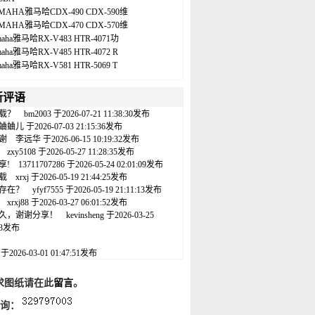
MAHA雅马哈CDX-490 CDX-590维
MAHA雅马哈CDX-470 CDX-570维
maha雅马哈RX-V483 HTR-4071功
maha雅马哈RX-V485 HTR-4072 R
maha雅马哈RX-V581 HTR-5069 T
新评语
载？
bm2003
于2026-07-21 11:38:30发布
蛐蛐儿
于2026-07-03 21:15:36发布
谢
李远华
于2026-06-15 10:19:32发布
zxy5108
于2026-05-27 11:28:35发布
享!
13711707286
于2026-05-24 02:01:09发布
载
xrxj
于2026-05-19 21:44:25发布
存在？
yfyf7555
于2026-05-19 21:11:13发布
xrxj88
于2026-03-27 06:01:52发布
久，谢谢分享！
kevinsheng
于2026-03-25
:43发布
名
于2026-03-01 01:47:51发布
求图纸请在此
留言
。
咨询：