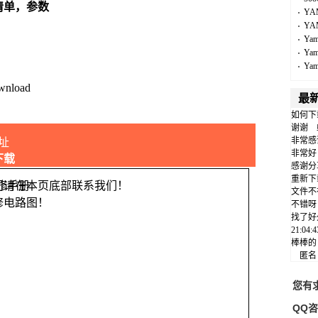
清单，参数
YA
YA
Ya
Ya
Ya
wnload
最
如何下
谢谢
非常感
址
非常好
下载
感谢分
重新下
问请在本页底部联系我们！
文件不
修电路图！
不错呀
找了好
21:04
棒棒的
匿
您有
QQ