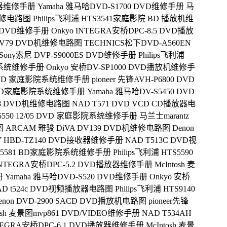
放器维修手册
Yamaha 雅马哈DVD-S1700 DVD维修手册
马
机维修电路图
Philips飞利浦 HTS3541家庭影院 BD 播放机维
00 DVD维修手册
Onkyo INTEGRA安桥DPC-8.5 DVD播放
 DV79 DVD机维修电路图
TECHNICS松下DVD-A560EN
Sony索尼 DVP-S9000ES DVD维修手册
Philips飞利浦
影院系统维修手册
Onkyo 安桥DV-SP1000 DVD播放机维修手
/93 DVD 家庭影院系统维修手册
pioneer 先锋AVH-P6800 DVD
562 BD家庭影院系统维修手册
Yamaha 雅马哈DV-S5450 DVD
V78 DVD机维修电路图
NAD T571 DVD VCD CD播放器电
HTS5550 12/05 DVD 家庭影院系统维修手册
马兰士marantz
图
ARCAM 雅骏 DiVA DV139 DVD机维修电路图
Denon
 HBD-TZ140 DVD接收器维修手册
NAD T513C DVD视
HTS5581 BD家庭影院系统维修手册
Philips飞利浦 HTS5590
 INTEGRA安桥DPC-5.2 DVD播放器维修手册
McIntosh 麦
册
Yamaha 雅马哈DVD-S520 DVD维修手册
Onkyo 安桥
AD t524c DVD视频播放器电路图
Philips飞利浦 HTS9140
non DVD-2900 SACD DVD播放机电路图
pioneer先锋
tosh 麦景图mvp861 DVD/VIDEO维修手册
NAD T534AH
NTEGRA安桥DPC-6.1 DVD播放器维修手册
McIntosh 麦景