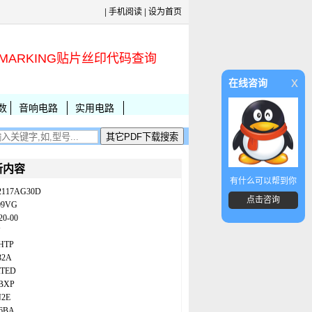
|
手机阅读
|
设为首页
MARKING贴片丝印代码查询
x
在线咨询
数
音响电路
实用电路
新内容
有什么可以帮到你
2117AG30D
点击咨询
09VG
20-00
N
HTP
32A
ATED
BXP
N2E
86BA