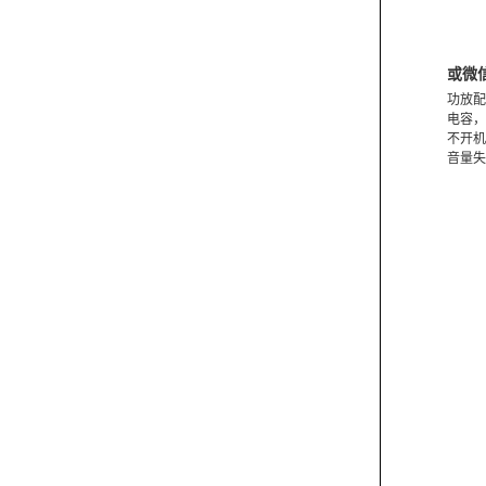
或微
功放配
电容，
不开机
音量失