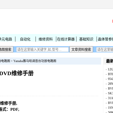
单元电路
自动化
维修资料
在线计算器
基础知识
晶体管参
最
响电路图
>
Yamaha雅马哈调音台功放电路图
LD
70 DVD维修手册
BT
954
28
BV
SK
31
70维修手册,
BV
1S
式：PDF,
50