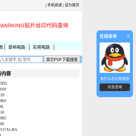
|
手机阅读
|
设为首页
MARKING贴片丝印代码查询
x
在线咨询
数
音响电路
实用电路
新内容
有什么可以帮到你
ATED
点击咨询
BXP
N2E
86BA
BL
18
IRZ
B0E
2117AL36A
R