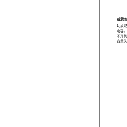
或微
功放配
电容，
不开机
音量失