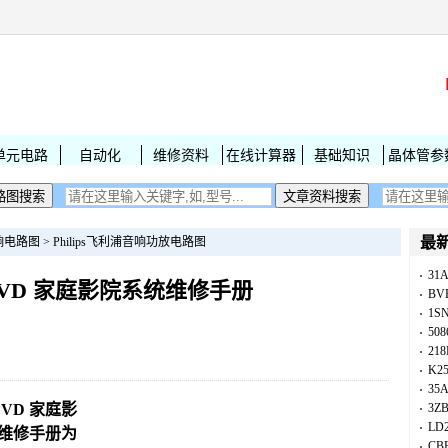
单元电路
自动化
维修资料
在线计算器
基础知识
晶体管参
最
响电路图
>
Philips飞利浦音响功放电路图
31
40 DVD 家庭影院系统维修手册
BV
1S
50
218
K25
35A
 DVD 家庭影
3Z
LD
响维修手册为
CB