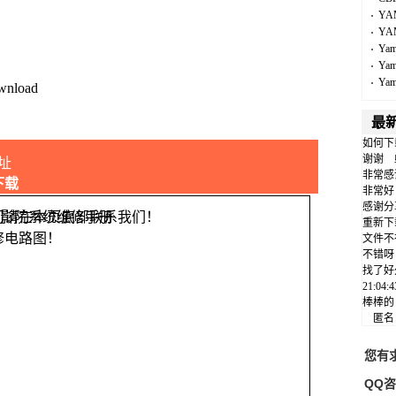
YA
YA
Ya
Ya
Ya
wnload
最
如何下
谢谢
址
非常感
下载
非常好
感谢分
问请在本页底部联系我们！
重新下
修电路图！
文件不
不错呀
找了好
21:04
棒棒的
匿
您有
QQ