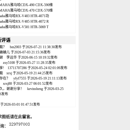
MAHA雅马哈CDX-490 CDX-590维
MAHA雅马哈CDX-470 CDX-570维
maha雅马哈RX-V483 HTR-4071功
maha雅马哈RX-V485 HTR-4072 R
maha雅马哈RX-V581 HTR-5069 T
新评语
载？
bm2003
于2026-07-21 11:38:30发布
蛐蛐儿
于2026-07-03 21:15:36发布
谢
李远华
于2026-06-15 10:19:32发布
zxy5108
于2026-05-27 11:28:35发布
享!
13711707286
于2026-05-24 02:01:09发布
载
xrxj
于2026-05-19 21:44:25发布
存在？
yfyf7555
于2026-05-19 21:11:13发布
xrxj88
于2026-03-27 06:01:52发布
久，谢谢分享！
kevinsheng
于2026-03-25
:43发布
名
于2026-03-01 01:47:51发布
求图纸请在此
留言
。
咨询：