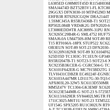
L6385ED G98M05T45D R1154H036B
SMAJ4474D BZT52B5V1-FL KTC80
29GGX5 DFN3030-10 MTP452M3 MC
EHFB3R RT9292CGQW DRA2144T A
1.5SMCJ45A RS5RJ3436B-T1 SOT2
RP502L084B VRD4K2G DFN2020-
LT3080EDD#TR AIC809N-31PU RN
XC9265C29B4R-G SML4752 HUF75
SMAJ6.0A UM4750S-HM SOT-89 RB
T15 RT9166A-18PX STUP522 XC62
OB3EUN SOT-89 SOT-23 DFN2030-1
XC6120N182NR SOT-89 XC6104F6
S25D35D TC1303C-TC1EUN GP3406
RS5RJ2047B-T1 SOT23-5 SOT23-
XC9235B3KCER-G CGRC504-G TC
XC6101F642ER-G MC7915BD2TG 1N
TLVH431CDBZR EC49224F-EGNB3
XC6103A447MR LD1117G-30-TQ3-
APX803L20-32W5 XC6113D550MR
MM5Z47V TC1304-GK3EMF XC620
XC6123E544MR-G SOT-23 S-5725
XC6113A629ER SY84402LMGTR FRF
1711C3025-M6T1U SOT-23 TZM52
UF154G SPX5205 RU1C002UN RT91
A-T TC1303B-FJ3EUN SMBG4739