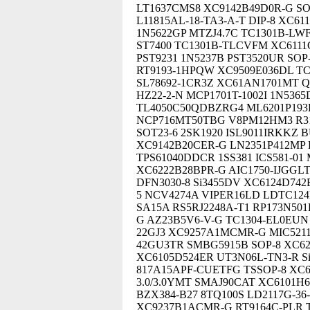
LT1637CMS8 XC9142B49D0R-G S
L11815AL-18-TA3-A-T DIP-8 XC
1N5622GP MTZJ4.7C TC1301B-LW
ST7400 TC1301B-TLCVFM XC6111
PST9231 1N5237B PST3520UR SOP
RT9193-1HPQW XC9509E036DL T
SL78692-1CR3Z XC61AN1701MT Q
HZ22-2-N MCP1701T-1002I 1N536
TL4050C50QDBZRG4 ML6201P193
NCP716MT50TBG V8PM12HM3 R31
SOT23-6 2SK1920 ISL9011IRKKZ 
XC9142B20CER-G LN2351P412MP 
TPS61040DDCR 1SS381 ICS581-0
XC6222B28BPR-G AIC1750-IJGG
DFN3030-8 Si3455DV XC6124D742
5 NCV4274A VIPER16LD LDTC12
SA15A RS5RJ2248A-T1 RP173N501
G AZ23B5V6-V-G TC1304-EL0EUN 
22GJ3 XC9257A1MCMR-G MIC5211-
42GU3TR SMBG5915B SOP-8 XC6
XC6105D524ER UT3N06L-TN3-R S
817A15APF-CUETFG TSSOP-8 XC61
3.0/3.0YMT SMAJ90CAT XC6101H
BZX384-B27 8TQ100S LD2117G-36
XC9237B1ACMR-G RT9164C-PLR 