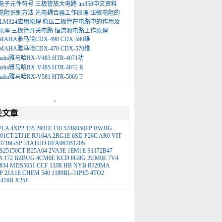
电子元件符号
三极管放大电路
lm358中文资料
电阻识别方法
光电耦合器工作原理
压敏电阻的
LM324应用原理
稳压二极管在电路中的作用及
原理
三极管开关电路
恒流源电路工作原理
MAHA雅马哈CDX-490 CDX-590维
MAHA雅马哈CDX-470 CDX-570维
maha雅马哈RX-V483 HTR-4071功
maha雅马哈RX-V485 HTR-4072 R
maha雅马哈RX-V581 HTR-5069 T
.
关文章
7LA
4XP2
135
2RI1E
118
578R050FP
BWJIG
01CT
2TJ1E
RJ164A
2RG1E
6SD
P26C
AR0
VIT
8716GSP
31ATUD
HFA06TB120S
S25150CT
B25A04
2VA3E
1EM1E
S1172B47
A
172
BZBUG
4CM0E
KCD
8G9G
2UM0E
7V4
834
MDS5651
CCF
13JR
HB
NYB
RJ29MA
P
2JA1E
CHEM
540
1189BL-31PE5
4TO2
416B
X25P