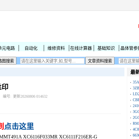
单元电路
自动化
维修资料
在线计算器
基础知识
晶体管参
最
35A
丝印
3Z
LD
： 编号:
更新20260806 014632
CB
241
3G
2G
RM
到
点击这里
4C8
663
T491A XC6116F033MR XC6111F216ER-G