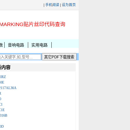
|
手机阅读
|
设为首页
MARKING贴片丝印代码查询
数
音响电路
实用电路
新内容
IRZ
B0E
2117AL36A
R
0
C1
C1E
316B
0D