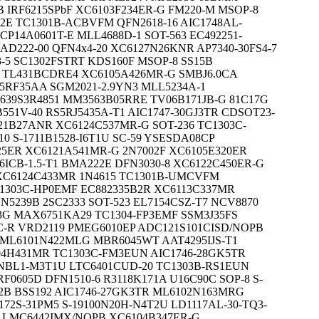
 IRF6215SPbF XC6103F234ER-G FM220-M MSOP-8
2E TC1301B-ACBVFM QFN2618-16 AIC1748AL-
P14A0601T-E MLL4688D-1 SOT-563 EC492251-
D222-00 QFN4x4-20 XC6127N26KNR AP7340-30FS4-7
3-5 SC1302FSTRT KDS160F MSOP-8 SS15B
6 TL431BCDRE4 XC6105A426MR-G SMBJ6.0CA
5RF35AA SGM2021-2.9YN3 MLL5234A-1
639S3R4851 MM3563B05RRE TV06B171JB-G 81C17G
551V-40 RS5RJ5435A-T1 AIC1747-30GJ3TR CDSOT23-
21B27ANR XC6124C537MR-G SOT-236 TC1303C-
0 S-1711B1528-I6T1U SC-59 YSESDA08CP
25ER XC6121A541MR-G 2N7002F XC6105E320ER
ICB-1.5-T1 BMA222E DFN3030-8 XC6122C450ER-G
6 XC6124C433MR 1N4615 TC1301B-UMCVFM
1303C-HP0EMF EC882335B2R XC6113C337MR
5239B 2SC2333 SOT-523 EL7154CSZ-T7 NCV8870
G MAX6751KA29 TC1304-FP3EMF SSM3J35FS
C-R VRD2119 PMEG6010EP ADC121S101CISD/NOPB
 ML6101N422MLG MBR6045WT AAT4295IJS-T1
4H431MR TC1303C-FM3EUN AIC1746-28GK5TR
ENBL1-M3T1U LTC6401CUD-20 TC1303B-RS1EUN
0605D DFN1510-6 R3118K171A U16C90C SOP-8 S-
22B BSS192 AIC1746-27GK3TR ML6102N163MRG
72S-31PM5 S-19100N20H-N4T2U LD1117AL-30-TQ3-
A LMC6442IMX/NOPB XC6104B347ER-G