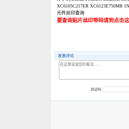
XC6105C217ER XC6123E750M
元件丝印查询
要查询贴片丝印带码请到点击
发表评论
验证码: