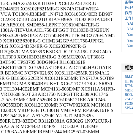
各种
OT23-5 MAX6740XKTID3+T XC6122A517ER-G
色环
6112D445ER XC6102F621MR-G SN74AC14PWRE4
作用
FVUA TC1304-JB3EMF 1N4712 XC6105C640ER BD907
工作
C122ER G5131-46T21U KIA7039BS TO-92 PDTA143ET
YA
-16 AR5010L SMD655-1.8PKT XC6104F447ER-G
YA
C1301A-TIEVUA AIC1750-EFGGT TC1303B-BN2EUN
Ya
FN3x3-20 MSOP-8 AIC1750-BBPGTTR MIC2776H-YM5
5D XC6102B630ER-G CHM2342GP AIC1750-UPPGL
Ya
PLG XC6124D524ER-G XC6202P892FR-G
Ya
17Q382C MAX6739XKSD3-T RT9172-19GT 2SD2425
BULT3P3 XC6103D318MR-G 3.0SMCJ200A UF308G
BAT54C TPS3705-30DGNG4 R1163D361E
1 MBR10150CT XC9261A31DPR-G AIC1750-HAGDATR
相
LTR BDX54C NC7SV02L6X XC6111E425MR Z1SMA12
RM4
ER-G BL8506-22CRN XC6121E525MR TN6717A SOT89-
UF16
4EM3T5G MAX9040BEUK+T XC6217C1917R-G SR830
RT91
B TC1304-KE2EMF MCP4131-503E/MF XC9111A541PR-
MBR
VRD3608 SOT-23 AIC1750-NCPGTTR J309 AIC1746-
BCO
2.5/3.3YM6 CMPZ5260B XC6105E121ER AIC1746-
254
2
FC30
209C55BDR XC6112C330MR NC7WP02K8X MCH6101
SPN4
i1023CX VRD4F3B TC1301B-VMEVFM RP506K161E S-
29C54GNR-G AAT3220IGY-2.3-T1 MIC5320-
650ER LT3483EDC R3112D381A GR302G 1N972CUR-1
-AA3-A-R MCP4432-104E/ST TC1303A-1L3EMF
TC1303A-AJ0EMF IRFML9244 MIC2951-03BMM