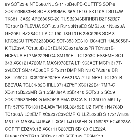
89 SOT23-6 NTD5867NL S-1170B46PD-OUFTFS SOP-8
XC6103B533ER SOP-8 P6SMBJ36A 1F1G SK110A TSD14W
TK68113AS2 APE8805G-20 TUSB2046BIRHBR BZT52B27
TC1301B-PLBVUA SOT-353 R3130N16EC SMBJ5.0 1N5223A
GF20KL BZX84C11 AIC1190-18GT3TB 2SC5296 SOP-8
KRC826U TPS73233DCQ SOT-353 XC6101B644ER HAL505SF-
K TLZ39A TC1303B-JD1EUN XC6219A232PR TC1301B-
HCFVUA PT7M6222NLC4 SM160FL TC1303C-ES3EMF SOT-
343 XC6121A720MR MAX4978ETA LT1963AET MCP1317T-
29LEOT SN74AC00DR SiP2211DMP-NR-N3 OPA2846IDR
SBL1060CL XC6209B202PR AP6213A-21ULNPP1 TC1301B-
BBEVUA TGL34-82C IRLU3714ZPbF XC6122E417MR-G
XC6115B525MR-G 1.5SMJ64A 2SB1440 SOT23-5 SC59
XC6129N33ENR-G MSOP-8 SMAJ28CA S-1135D19-M5T1y
FR157PG TC1301B-LABVFM ISL32452EIUZ RVF8 1N4708D
TC1303A-LC2EMF XC9237C39CMR-G LLZ5223B S-1721A1828-
M6T1G MAX6414UK46-T XC6114D136ER-G 1N6287 EC49223A-
GGFFF EDZV9.1B XC6111C237ER SB160 GLZ22A
BL8064CC3TR13 SDB10150D SOT-143 TPSMC11