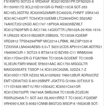
FS1KWTG SOT23-6 VRD4K4F XC6219D351PR DFN2020-8
R1150H017D XCL210D191GR-G P6KE110CA SOT-353
MC10EL35DTR2 XC6209G29AMR EC49223L-FHNFF 2SK4143
XC61AC1402PT TC54VC5102EMB LTC2804IDHC SS23AD
74AHCT2G125GD AIC1747-18PX3A AS3635BZWLT
XC6127N29FNR-G AIC1746-14GX3TTR LR9102A-29-K06-1616-
R UR6225 XC6101B228ER 2SB920L TC1303A-IQ3EMF
VRD2812 TPS54294PWP MIC2214-LPBML WLCSP1520-8
TZX3V0A LM4040AEM3-5.0+T Si2312CDS AP9101CAK-ADTRG1
1N4699CUR-1 SOT23-5 BTS4141D BZV85-C11 WNM2046
XC6117D041ER-G FQA7N90 TC1303A-GC0EMF TC1303B-
VL3EUN FMR19N60E SY8031AAC AIC1750-MSGGLTR
MAX3205EATE TSSOP-14 XC6125C302ML 02DZ4.7-Z
XC6105D117ER HZ202 ML6102N262 1N6012BUR ADR02CRZ
EMT1DXV6T5G S-80125BNPF-JGKTFG G1084-33T53Uf S-
1711D1828-M6T1U R5110S042C XC6501C441GR
XC61CN3702PR 1N4746A SMBJ36A TC1303B-ZC2EUN
RS5RJ2545A-T1 SOT-343 ISL9001IRRZ-T TC1303C-FQ3EMF
VRH0901LNX S-80821CNNB-B8GT2G MSOP-8 1N5263B SOT-