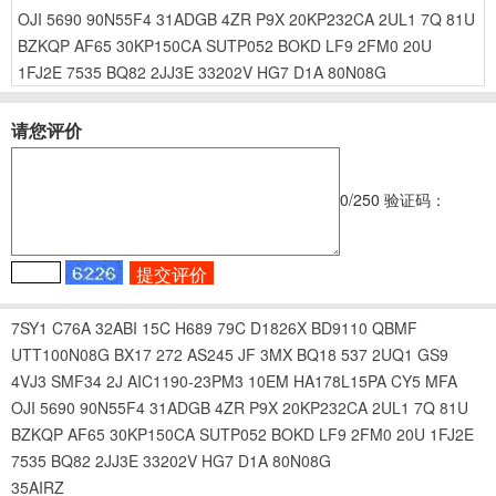
OJI
5690
90N55F4
31ADGB
4ZR
P9X
20KP232CA
2UL1
7Q
81U
BZKQP
AF65
30KP150CA
SUTP052
BOKD
LF9
2FM0
20U
1FJ2E
7535
BQ82
2JJ3E
33202V
HG7
D1A
80N08G
请您评价
0
/250
验证码：
7SY1
C76A
32ABI
15C
H689
79C
D1826X
BD9110
QBMF
UTT100N08G
BX17
272
AS245
JF
3MX
BQ18
537
2UQ1
GS9
4VJ3
SMF34
2J
AIC1190-23PM3
10EM
HA178L15PA
CY5
MFA
OJI
5690
90N55F4
31ADGB
4ZR
P9X
20KP232CA
2UL1
7Q
81U
BZKQP
AF65
30KP150CA
SUTP052
BOKD
LF9
2FM0
20U
1FJ2E
7535
BQ82
2JJ3E
33202V
HG7
D1A
80N08G
35AIRZ