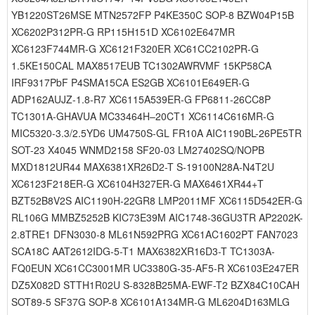
YB1220ST26MSE MTN2572FP P4KE350C SOP-8 BZW04P15B
XC6202P312PR-G RP115H151D XC6102E647MR
XC6123F744MR-G XC6121F320ER XC61CC2102PR-G
1.5KE150CAL MAX8517EUB TC1302AWRVMF 15KP58CA
IRF9317PbF P4SMA15CA ES2GB XC6101E649ER-G
ADP162AUJZ-1.8-R7 XC6115A539ER-G FP6811-26CC8P
TC1301A-GHAVUA MC33464H–20CT1 XC6114C616MR-G
MIC5320-3.3/2.5YD6 UM4750S-GL FR10A AIC1190BL-26PE5TR
SOT-23 X4045 WNMD2158 SF20-03 LM27402SQ/NOPB
MXD1812UR44 MAX6381XR26D2-T S-19100N28A-N4T2U
XC6123F218ER-G XC6104H327ER-G MAX6461XR44+T
BZT52B8V2S AIC1190H-22GR8 LMP2011MF XC6115D542ER-G
RL106G MMBZ5252B KIC73E39M AIC1748-36GU3TR AP2202K-
2.8TRE1 DFN3030-8 ML61N592PRG XC61AC1602PT FAN7023
SCA18C AAT2612IDG-5-T1 MAX6382XR16D3-T TC1303A-
FQ0EUN XC61CC3001MR UC3380G-35-AF5-R XC6103E247ER
DZ5X082D STTH1R02U S-8328B25MA-EWF-T2 BZX84C10CAH
SOT89-5 SF37G SOP-8 XC6101A134MR-G ML6204D163MLG