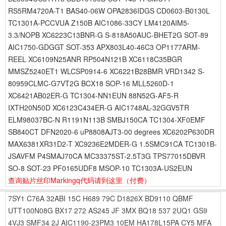
RS5RM4720A-T1 BAS40-06W OPA2836IDGS CD0603-B0130L
TC1301A-PCCVUA Z150B AIC1086-33CY LM4120AIM5-
3.3/NOPB XC6223C13BNR-G S-818A50AUC-BHET2G SOT-89
AIC1750-GDGGT SOT-353 APX803L40-46C3 OP1177ARM-
REEL XC6109N25ANR RP504N121B XC6118C35BGR
MMSZ5240ET1 WLCSP0914-6 XC6221B28BMR VRD1342 S-
80959CLMC-G7VT2G BCX18 SOP-16 MLL5260D-1
XC6421AB02ER-G TC1304-NN1EUN 88N52G-AF5-R
IXTH20N50D XC6123C434ER-G AIC1748AL-32GGV5TR
ELM98037BC-N R1191N113B SMBJ150CA TC1304-XF0EMF
SB840CT DFN2020-6 uP8808AJT3-00 degrees XC6202P630DR
MAX6381XR31D2-T XC9236E2MDER-G 1.5SMC91CA TC1301B-
JSAVFM P4SMAJ70CA MC33375ST-2.5T3G TPS77015DBVR
SO-8 SOT-23 PF0165UDF8 MSOP-10 TC1303A-US2EUN
查询贴片丝印Markingq代码请到这里
（付费）
7SY1
C76A
32ABI
15C
H689
79C
D1826X
BD9110
QBMF
UTT100N08G
BX17
272
AS245
JF
3MX
BQ18
537
2UQ1
GS9
4VJ3
SMF34
2J
AIC1190-23PM3
10EM
HA178L15PA
CY5
MFA