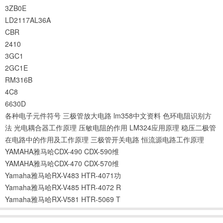
3ZB0E
LD2117AL36A
CBR
2410
3GC1
2GC1E
RM316B
4C8
6630D
各种电子元件符号
三极管放大电路
lm358中文资料
色环电阻识别方
法
光电耦合器工作原理
压敏电阻的作用
LM324应用原理
稳压二极管
在电路中的作用及工作原理
三极管开关电路
恒流源电路工作原理
YAMAHA雅马哈CDX-490 CDX-590维
YAMAHA雅马哈CDX-470 CDX-570维
Yamaha雅马哈RX-V483 HTR-4071功
Yamaha雅马哈RX-V485 HTR-4072 R
Yamaha雅马哈RX-V581 HTR-5069 T