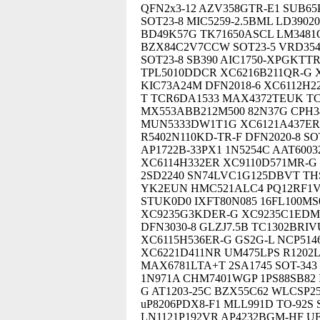
QFN2x3-12 AZV358GTR-E1 SUB65
SOT23-8 MIC5259-2.5BML LD390
BD49K57G TK71650ASCL LM3481Q
BZX84C2V7CCW SOT23-5 VRD354G
SOT23-8 SB390 AIC1750-XPGKTT
TPL5010DDCR XC6216B211QR-G X
KIC73A24M DFN2018-6 XC6112H2
T TCR6DA1533 MAX4372TEUK TC
MX553ABB212M500 82N37G CPH34
MUN5333DW1T1G XC6121A437ER-G
R5402N110KD-TR-F DFN2020-8 S
AP1722B-33PX1 1N5254C AAT60032
XC6114H332ER XC9110D571MR-G 
2SD2240 SN74LVC1G125DBVT TH
YK2EUN HMC521ALC4 PQ12RF1V 
STUK0D0 IXFT80N085 16FL100MS
XC9235G3KDER-G XC9235C1EDMR
DFN3030-8 GLZJ7.5B TC1302BRI
XC6115H536ER-G GS2G-L NCP514
XC6221D411NR UM475LPS R1202L
MAX6781LTA+T 2SA1745 SOT-343 
1N971A CHM7401WGP 1PS88SB82
G AT1203-25C BZX55C62 WLCSP2
uP8206PDX8-F1 MLL991D TO-92S 
LN1121P192VR AP4232BGM-HF UF