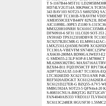
T S-1167B44-M5T1U LD2985BM30R
HD74LV2GT14A 30KP66CA TCR5SB
343 BAV103 SOT23-5 Si6925DQ S
VM0EMF TC1301B-VBAVFM VDD59
AME8550CEEVB440Y 82N23L BD49
AIC1189BL-30PE5 Z1180 S-1315C
MM3220H10NRH XC6101C335MR-G 
DFN0910-6 SF31 11LC020 SOT-353
1N5916D TPS3123J18DBVR TC130
XC9257B2ECMR-G ELM991142AC
LMX2531LQ1650E/NOPB XC6205D1
TC1301A-VBEVFM SN74HC125PWR
AX6630-280MA BD90GA3WEFJ-E2 
G SMD655-2.5LP SOP-8 LM7806CT
ML6206S382TRG MAX6716AUTRVD
BZX84-B11 FQD3N50CTF RP173K46
ADP7182AUJZ-3.0-R7 TC1303A-E
LTC3026EDD XC6217D11ANR P4K
REF5020AIDGKT XC6112A626ER-
XC6121D227ER-G BZQ55-A7V5 WL
SMBG5924A SOT23-5 QFN4x4-20 
S-80831CNUA-B8QT2G BZT52C4V7
FAN4040AIS333 VRD311J TLVH4
XC6113C248ER HGUSF30 1