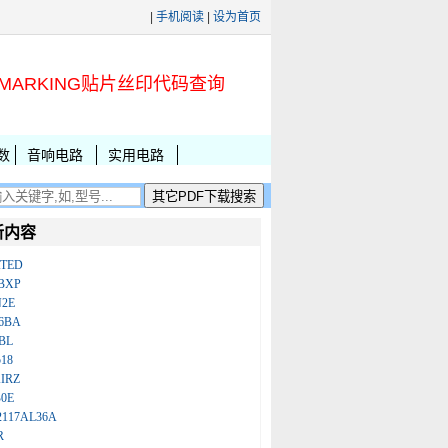
|
手机阅读
|
设为首页
MARKING贴片丝印代码查询
数
音响电路
实用电路
新内容
ATED
BXP
N2E
86BA
BL
18
IRZ
B0E
2117AL36A
R