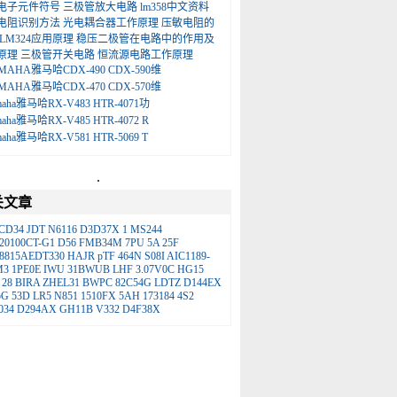
电子元件符号
三极管放大电路
lm358中文资料
电阻识别方法
光电耦合器工作原理
压敏电阻的
LM324应用原理
稳压二极管在电路中的作用及
原理
三极管开关电路
恒流源电路工作原理
MAHA雅马哈CDX-490 CDX-590维
MAHA雅马哈CDX-470 CDX-570维
maha雅马哈RX-V483 HTR-4071功
maha雅马哈RX-V485 HTR-4072 R
maha雅马哈RX-V581 HTR-5069 T
.
关文章
CD34
JDT
N6116
D3D37X
1
MS244
0100CT-G1
D56
FMB34M
7PU
5A
25F
8815AEDT330
HAJR
pTF
464N
S08I
AIC1189-
M3
1PE0E
IWU
31BWUB
LHF
3.07V0C
HG15
28
BIRA
ZHEL31
BWPC
82C54G
LDTZ
D144EX
5G
53D
LR5
N851
1510FX
5AH
173184
4S2
034
D294AX
GH11B
V332
D4F38X