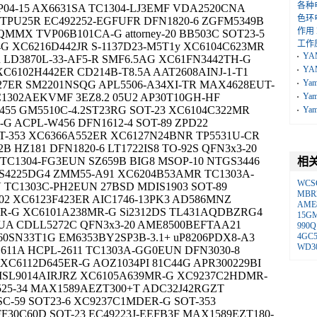
各种
P04-15 AX6631SA TC1304-LJ3EMF VDA2520CNA
色环
20TPU25R EC492252-EGFUFR DFN1820-6 ZGFM5349B
作用
MMX TVP06B101CA-G attorney-20 BB503C SOT23-5
工作
 XC6216D442JR S-1137D23-M5T1y XC6104C623MR
YA
R LD3870L-33-AF5-R SMF6.5AG XC61FN3442TH-G
YA
C6102H442ER CD214B-T8.5A AAT2608AINJ-1-T1
Ya
27ER SM2201NSQG APL5506-A34XI-TR MAX4628EUT-
1302AEKVMF 3EZ8.2 05U2 AP30T10GH-HF
Ya
55 GM5510C-4.2ST23RG SOT-23 XC6104C322MR
Ya
 ACPL-W456 DFN1612-4 SOT-89 ZPD22
OT-353 XC6366A552ER XC6127N24BNR TP5531U-CR
B HZ181 DFN1820-6 LT1722IS8 TO-92S QFN3x3-20
TC1304-FG3EUN SZ659B BIG8 MSOP-10 NTGS3446
相
S4225DG4 ZMM55-A91 XC6204B53AMR TC1303A-
WCS
TC1303C-PH2EUN 27BSD MDIS1903 SOT-89
MBR2
02 XC6123F423ER AIC1746-13PK3 AD586MNZ
AME
-G XC6101A238MR-G Si2312DS TL431AQDBZRG4
15G
VUA CDLL5272C QFN3x3-20 AME8500BEFTAA21
990Q
60SN33T1G EM6353BY2SP3B-3.1+ uP8206PDX8-A3
4GC
WD3
611A HCPL-2611 TC1303A-GG0EUN DFN3030-8
XC6112D645ER-G AOZ1034PI 81C44G APR300229BI
 ISL9014AIRJRZ XC6105A639MR-G XC9237C2HDMR-
525-34 MAX1589AEZT300+T ADC32J42RGZT
SC-59 SOT23-6 XC9237C1MDER-G SOT-353
F30C60D SOT-23 EC49223J-EEFB3F MAX1589EZT180-