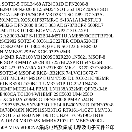
 SOT23-5 TGL34-68 AT24C01D DFN2030-8
29U DFN2020-8 1.5SMJ54 SOT-353 DDZ20ASF SOT-
A33CA LM9071S/NOPB VRD2K11 SOT-89 TC1303A-
1MCTA XC6101F637MR-G S-13A1A13-E6T1U3
E32G DFN2030-8 SOT-363 ADG787BCPZ-500RL7
36-M5T1U3 TC1302BCVVUA AP2213D-2.5E1
AZ3033-04F S-1132B34-M5T1U AME8500CEETBF29L
 2SC2982 SOT23-6 XC6112C227ER CDBA520-HF
3C-SE2EMF TC1304-BQ3EUN SOT23-6 HER502
-N MMBZ5229BW XC6203P302MR
42MR RAB100 YB1200SC82R230 1N5821 MSOP-8
 SOP-8 MM1Z5262B RT7257BLZSP R1154N026B
SOT-23 93AA56A XC9237E30CMR-G XC9237E35EER-
 SOT23-6 MSOP-8 RKZ4.3B2KK 74LVC1G07Z-7
3T MCL914 MSOP-8 UM4750S-DL XC6211C482MR
1B RS5RJ2520B-T1 UM37531P TO-252 1N4758
Q3EMF MIC2214-LPBML LN1138A332MR QFN3x3-16
E400CA TC1304-WI1EMF 2SC5603 UM4258Q
G XC6102A539MR-G DFN3030-8 PMBZ5241B
CSP3535-36 SN78R33D HS14 RP400N381B DFN3030-8
KIA78D018PI NCP511SN33T1G RT9161-41CZT LMV331
 SOT-353 FS4J NNCD9.1C UB291 EC9519C31B1R
31AIDBZR VRD292K MMBV2107LT1 MBR20200CL
.5SMC250A VDA5810CNA集成电路及集成电路及电子元件丝印