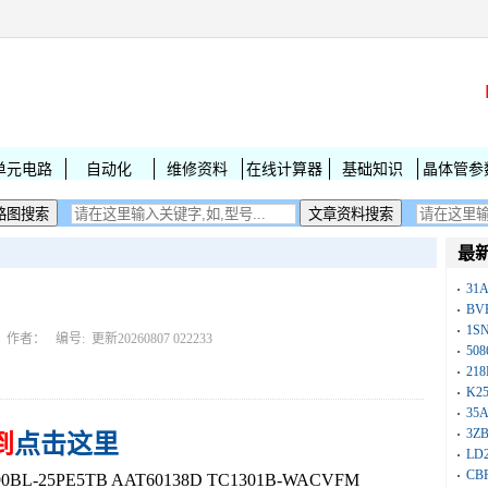
单元电路
自动化
维修资料
在线计算器
基础知识
晶体管参
最
31
BV
1S
作者： 编号:
更新20260807 022233
50
218
K25
35A
3Z
到
点击这里
LD
CB
BL-25PE5TB AAT60138D TC1301B-WACVFM