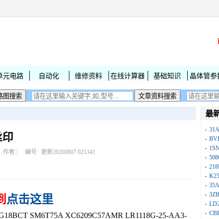
单元电路
自动化
维修资料
在线计算器
基础知识
晶体管参
最
31
丝印
BV
1S
作者： 编号:
更新20260807 021341
50
218
K25
35A
3Z
到
点击这里
LD
CB
BCT SM6T75A XC6209C57AMR LR1118G-25-AA3-