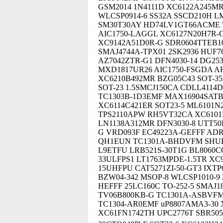
GSM2014 1N4111D XC6122A245MR
WLCSP0914-6 SS32A SSCD210H L
SM30T30AY HD74LV1GT66ACME W
AIC1750-LAGGL XC6127N20H7R-
XC9142A51D0R-G SDR0604TTEB100
SMAJ4744A-TPX01 2SK2936 HUF76
AZ7042ZTR-G1 DFN4030-14 DG25
MXD1817UR26 AIC1750-FSGDA A
XC6210B492MR BZG05C43 SOT-35
SOT-23 1.5SMCJ150CA CDLL4114D
TC1303B-1D3EMF MAX16904SATB1
XC6114C421ER SOT23-5 ML6101N
TPS2110APW RH5VT32CA XC6101
LN1138A312MR DFN3030-8 UTT50P
G VRD093F EC49223A-GEFFF AD
QH1EUN TC1301A-BHDVFM SHUF7
L9ETFU LRB521S-30T1G BL8060CC
33ULFPS1 LT1763MPDE-1.5TR XC
15UHFPU CAT5271ZI-50-GT3 IXT
BZW04-342 MSOP-8 WLCSP1010-9 
HEFFF 25LC160C TO-252-5 SMAJ1
TV06B800KB-G TC1301A-ASBVF
TC1304-AR0EMF uP8807AMA3-30 
XC61FN1742TH UPC2776T SBR50