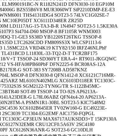
 ELM990191BC-N R1182N241D DFN3030-10 EGP10M
M4006G BZS55B6V8 MUR3060WT SiP2210DMP-EE-E3
NM6001 THS4131IDG4 SOT23-5 74LVC1G02SE-7
G MC10EP05DT XC6111D348ER ZR25D
M LD1117AG-15-TA3-B-R 1N4947 SOT23-5 1.5KE30A
107P3 Si4704-D60 MSOP-8 BF1105R WNM3003
39DQ-T1-GE3 SS38D YB1220ST26TKG TSSOP-8
RS35D LTC2626CDD FM809SS3X WLCSP1113-6
3 1.5SMC22A VRD4K19 KTY82/150 IRFZ46NLPbF
 TL431BCD L11830L-33-TQ2-D-T TCR2BF175
8/V+T TSSOP-24 SD360YT ERA-4+ RT9011-JKGQWC
212 VS-HFA08PB60PbF DFN2225-6 BCR08AS-12A
B217ER-G SOT-383 SY7208B AD587KNZ
04L MSOP-8 DFN3030-8 QFN1412-8 XC6121C716MR-
R425ARZ ML6101N402MLG XC6103D118ER TC1303C-
5332S3S SGM2122-TYN6G/TR S-1122B45MC-
3BTR40 SOT-89 TSSOP-14 TO-92S AP6213A-
9141A23DER-G L78L06ABZ QFN4x4-20 AP6213A-
P60N28TM-A PSMN1R1-30BL SOT23-5 KIC7548M2
2SC4536 XC6102B645ER TV02W160-G EC49223E-
8 2SC3039 TC1304-EG2EMF AIC1750-FQPGL
M TC1303C-CP3EUN MAX6717AUKSDD3+T 15KP130A
XC6127N32EMR CRU12CF0.5A63V 2SC4180
50PF XC6126N36ANR-G SOT23-6 GC10DLH