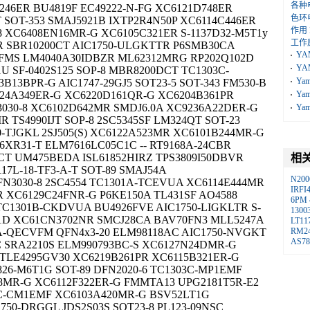
各种
246ER BU4819F EC49222-N-FG XC6121D748ER
色环
 SOT-353 SMAJ5921B IXTP2R4N50P XC6114C446ER
作用
-8 XC6408EN16MR-G XC6105C321ER S-1137D32-M5T1y
工作
R SBR10200CT AIC1750-ULGKTTR P6SMB30CA
YA
2FMS LM4040A30IDBZR ML62312MRG RP202Q102D
YA
U SF-0402S125 SOP-8 MBR8200DCT TC1303C-
Ya
13BPR-G AIC1747-29GJ5 SOT23-5 SOT-343 FM530-B
6124A349ER-G XC6220D161QR-G XC6204B361PR
Ya
3030-8 XC6102D642MR SMDJ6.0A XC9236A22DER-G
Ya
 TS4990IJT SOP-8 2SC5345SF LM324QT SOT-23
0-TJGKL 2SJ505(S) XC6122A523MR XC6101B244MR-G
6XR31-T ELM7616LC05C1C -- RT9168A-24CBR
CT UM475BEDA ISL61852HIRZ TPS3809I50DBVR
相
7L-18-TF3-A-T SOT-89 SMAJ54A
N200
N3030-8 2SC4554 TC1301A-TCEVUA XC6114E444MR
IRFI
XC6129C24FNR-G P6KE150A TL431SF AO4588
6PM
TC1301B-CKDVUA BU4926FVE AIC1750-LIGKLTR S-
1300
511D XC61CN3702NR SMCJ28CA BAV70FN3 MLL5247A
LT11
A-QECVFM QFN4x3-20 ELM98118AC AIC1750-NVGKT
RM2
AS78
C SRA2210S ELM990793BC-S XC6127N24DMR-G
TLE4295GV30 XC6219B261PR XC6115B321ER-G
826-M6T1G SOT-89 DFN2020-6 TC1303C-MP1EMF
18MR-G XC6112F322ER-G FMMTA13 UPG2181T5R-E2
03C-CM1EMF XC6103A420MR-G BSV52LT1G
1750-DRGGL JDS2S03S SOT23-8 PL123-09NSC