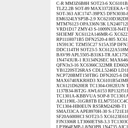
C-R MM3Z6B8H SOT23-6 XC6101B
TLZ2.2B SOT-89 MAX3372EEKA+T
SOT-363 AIC1747-39PX5 DFN3030
EM6324LYSP5B-2.9 XC6210D382D
MTM76123 OPA336N/3K LN24071
VRD1D17 ZMY43 S-1009N33I-N4T1
SH3EMF XC6112A146MR-G XC6223B
RP111H071B5 DFN2520-4 805 XC
1N5913C TZM55C27 S15A35P DFN
DDC114TH SOT23-5 XC6122A518MR
BAV99 APL5505-B31KI-TR AIC175
1N4743UR-1 R3134N26EC MAX646
QFN3x3-16 XC6366C322MR ED602
YB1220ST26RAS CDLL5246D LD111
NCP720BMT150TBG DFN2025-6 DF
MAX6740XKRHD3 XC6101B543MR 
XC6121D620ER TC1304-OH2EUN 
1137B34-I6T2G AWL6153 RP132J
TC1301A-KBBVUA SOP-8 TC1301
AIC1190L-31GR8TB ELM7551CC4
TC1304-HB0EUN RS5RM2429B-T1 
SMAJ33CA APE8970H-30 S-1721E1
SF20A600HCI SOT23-5 XC6123E6
FJN3306R LT3060ETS8-3.3 TC13
LP3964EMP-1.8/NOPB 1N4735 AIC