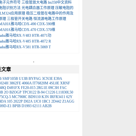
电子元件符号
三极管放大电路
lm358中文资料
电阻识别方法
光电耦合器工作原理
压敏电阻的
LM324应用原理
稳压二极管在电路中的作用及
原理
三极管开关电路
恒流源电路工作原理
MAHA雅马哈CDX-490 CDX-590维
MAHA雅马哈CDX-470 CDX-570维
maha雅马哈RX-V483 HTR-4071功
maha雅马哈RX-V485 HTR-4072 R
maha雅马哈RX-V581 HTR-5069 T
.
关文章
6
SMF105B
U13B
BYPAG
3CN3E
E39A
4024H
3862FE
4066A
IT76820M
4SL0E
XRNF
48Q
D491FX
FE20-015
2RG1E
09C3H
FAC
3B
2O
BZOGP
TPC8122
B-94
C1226
L11830L50
75CQ-5
MC7908C
BD9110
K3N
IRFR3411
62Y
4DA
105
2022P
D02A
1JC0
1BC1
2D442
Z1AGG
09D-E1
BPIB
D1993
62111
AB2B