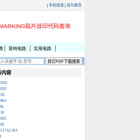
|
手机阅读
|
设为首页
MARKING贴片丝印代码查询
数
音响电路
实用电路
新内容
ATED
BXP
N2E
86BA
BL
18
IRZ
B0E
2117AL36A
R