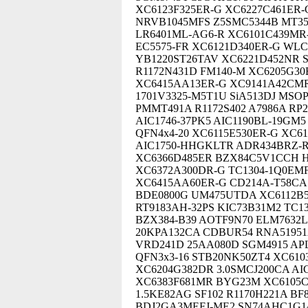
XC6123F325ER-G XC6227C461ER
NRVB1045MFS Z5SMC5344B MT35
LR6401ML-AG6-R XC6101C439MR
EC5575-FR XC6121D340ER-G WLCS
YB1220ST26TAV XC6221D452NR 
R1172N431D FM140-M XC6205G30
XC6415AA13ER-G XC9141A42CMR-
1701V3325-M5T1U SiA513DJ MSOP
PMMT491A R1172S402 A7986A RP2
AIC1746-37PK5 AIC1190BL-19GM5
QFN4x4-20 XC6115E530ER-G XC6
AIC1750-HHGKLTR ADR434BRZ-R
XC6366D485ER BZX84C5V1CCH H
XC6372A300DR-G TC1304-1Q0EMF
XC6415AA60ER-G CD214A-T58CA
BDE0800G UM475UTDA XC6112B5
RT9183AH-32PS KIC73B31M2 TC1
BZX384-B39 AOTF9N70 ELM7632L
20KPA132CA CDBUR54 RNA5195
VRD241D 25AA080D SGM4915 APL
QFN3x3-16 STB20NK50ZT4 XC610
XC6204G382DR 3.0SMCJ200CA AI
XC6383F681MR BYG23M XC6105C
1.5KE82AG SF102 R1170H221A B
BDJ2GA3MEFJ-ME2 SN74AHC1G1