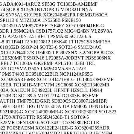
-G ADA4091-4ARUZ SF53G TC1303B-AM2EMF
74 SOP-8 XC9261B17DPR-G VDD321LNNA
-G SN75ALS191PSR XC6204E482PR P6SMBJ160CA
P1113-6 MTZJ3.0A 1N5258B P6KE150
S50D35D AME8570BEETAF46Z XC6106H041ER-G
BDR 1.5SMC24A CSD17571Q2 MIC4424BN VLZ6V8A
G AP2210N-2.5TRE1 TPSMA30 SOT23-6 S-
-8 RT1P441T2 VRD0812 16SK40 LT1175CS8 SMF15A
01Q352D SSOP-24 SOT23-6 SOT23-6 SMCJ24AC
 XC6127N40D7R UF4005 LP5907SNX-3.2/NOPB 82C58
112E520MR TSSOP-16 LP2985A-30DBVT PBSS306NX
EEL7 TC1303A-GK2EMF APL5101-33BI-TRL
Z5.1CP SMAJ350A LM26CIM5-SHA 2A01
 PMST4403 EC9518C22B1R NCP1124AP65G
 XC9206A316MR XC9110D471ER-G TC1304-OM3EMF
19ER TC1301B-MFCVFM 2SC6060 XC62ER3402MR
303A-XA1EUN EC49223L-HFNFF HZ9C1L 1N914
C50B2C SOT89-5 MJD127T4 TC1303B-IR3EMF
1AUPH1 TMP75CIDGKR SD830CS EC860712MHBR
5901-33KC-TRG UM4750DA-UA FM4005 DFN1616-6
3D216ER-G XC6124F629MR-G XC6103E230ER SOT-523
C1750-XTGGTTR RS5RJ4520B-T1 SOT89-5
322MR DFN1820-6 SOT-343 TC53N2802ECTTR
F822 PG05EAESM XC6122E241ER-G XC6204D59ADR
4DBVRE4 CLVC1GX04MDRLREP TC1301B-IECVFM