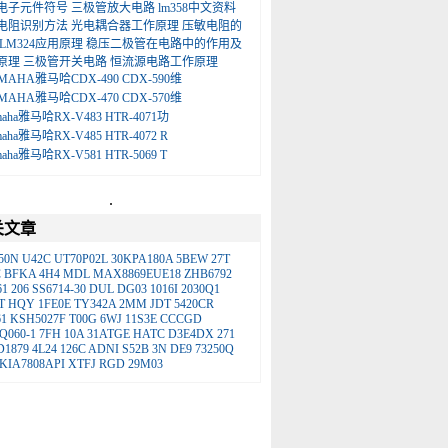
电子元件符号
三极管放大电路
lm358中文资料
电阻识别方法
光电耦合器工作原理
压敏电阻的
LM324应用原理
稳压二极管在电路中的作用及
原理
三极管开关电路
恒流源电路工作原理
MAHA雅马哈CDX-490 CDX-590维
MAHA雅马哈CDX-470 CDX-570维
maha雅马哈RX-V483 HTR-4071功
maha雅马哈RX-V485 HTR-4072 R
maha雅马哈RX-V581 HTR-5069 T
.
关文章
50N
U42C
UT70P02L
30KPA180A
5BEW
27T
C
BFKA
4H4
MDL
MAX8869EUE18
ZHB6792
61
206
SS6714-30
DUL
DG03
1016I
2030Q1
T
HQY
1FE0E
TY342A
2MM
JDT
5420CR
1
KSH5027F
T00G
6WJ
11S3E
CCCGD
Q060-1
7FH
10A
31ATGE
HATC
D3E4DX
271
D1879
4L24
126C
ADNI
S52B
3N
DE9
73250Q
KIA7808API
XTFJ
RGD
29M03