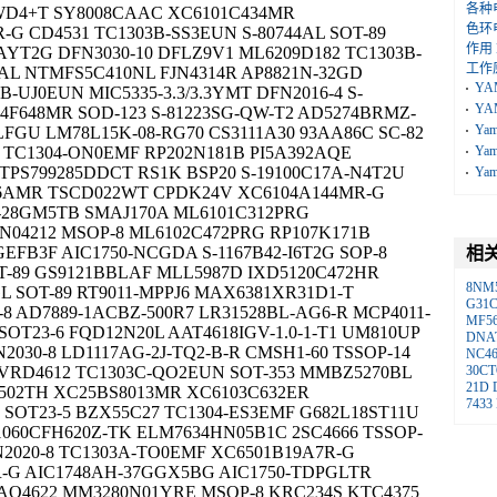
各种
WD4+T SY8008CAAC XC6101C434MR
色环
G CD4531 TC1303B-SS3EUN S-80744AL SOT-89
作用
AYT2G DFN3030-10 DFLZ9V1 ML6209D182 TC1303B-
工作
AL NTMFS5C410NL FJN4314R AP8821N-32GD
YA
-UJ0EUN MIC5335-3.3/3.3YMT DFN2016-4 S-
YA
24F648MR SOD-123 S-81223SG-QW-T2 AD5274BRMZ-
Ya
LFGU LM78L15K-08-RG70 CS3111A30 93AA86C SC-82
T TC1304-ON0EMF RP202N181B PI5A392AQE
Ya
 TPS799285DDCT RS1K BSP20 S-19100C17A-N4T2U
Ya
36AMR TSCD022WT CPDK24V XC6104A144MR-G
-28GM5TB SMAJ170A ML6101C312PRG
N04212 MSOP-8 ML6102C472PRG RP107K171B
EFB3F AIC1750-NCGDA S-1167B42-I6T2G SOP-8
相
T-89 GS9121BBLAF MLL5987D IXD5120C472HR
8NM
L SOT-89 RT9011-MPPJ6 MAX6381XR31D1-T
G31
8 AD7889-1ACBZ-500R7 LR31528BL-AG6-R MCP4011-
MF5
OT23-6 FQD12N20L AAT4618IGV-1.0-1-T1 UM810UP
DNA
030-8 LD1117AG-2J-TQ2-B-R CMSH1-60 TSSOP-14
NC46
 VRD4612 TC1303C-QO2EUN SOT-353 MMBZ5270BL
30CT
21D
1502TH XC25BS8013MR XC6103C632ER
7433
 SOT23-5 BZX55C27 TC1304-ES3EMF G682L18ST11U
1060CFH620Z-TK ELM7634HN05B1C 2SC4666 TSSOP-
N2020-8 TC1303A-TO0EMF XC6501B19A7R-G
R-G AIC1748AH-37GGX5BG AIC1750-TDPGLTR
 AO4622 MM3280N01YRE MSOP-8 KRC234S KTC4375