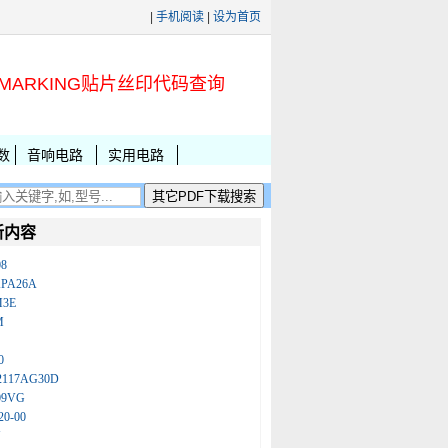
|
手机阅读
|
设为首页
MARKING贴片丝印代码查询
数
音响电路
实用电路
新内容
08
KPA26A
M3E
M
0
2117AG30D
09VG
20-00
N