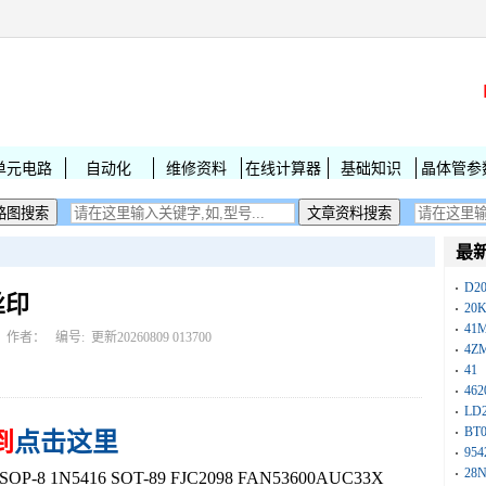
单元电路
自动化
维修资料
在线计算器
基础知识
晶体管参
最
D2
丝印
20
41
作者： 编号:
更新20260809 013700
4Z
41
462
LD
BT
到
点击这里
954
28
8 1N5416 SOT-89 FJC2098 FAN53600AUC33X