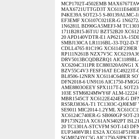
MCP1702T-4502EMB MAX6767TA
MAX6721UTTGD3T XC6111E640ER-
P4KE39A SOT23-5 S-80139ALMC-J
EF3EMF XC6107C021ER-G 1N6272
1N6281L BD90GA5MEFJ-M TC1303B
1711B2815-I6T1U BZT52B20 XC61
20 APD140VDTR-E1 AP6213A-15D
SMBJ130CA LR1116BL-33-TQ2-D-
CDLL4765 81C19G XC6114F239ER
RP111N261B NZX7V5C XC6219A
DRV5013BCQDBZRQ1 AIC1189BL
XC6204C311PR EC880320A6NG1 X
BZV55C4V3 FESF16AT EC49223T-G
BL8506-12NRN XC6114C648ER SO
DFN2018-6 UN9116 AIC1750-FMGG
AME8803OEEY SPX1117T-L SOT23-
103E STM6824MWY6F ALM-12224 S
MBR1545CT XC6122E424ER-G DFN2
RS5RJ3836A-T1 TC1303C-QJ0EMF
SE9011 MIC2014-1.2YML XC61CC
XC6124C740ER-G SB060GP SOT-23
RP173N221A XC61AN3402PT ISL2
20 TC1301A-STCVFM SOT-143 DF
EUP3408VIR1 ES2A XC6114F519E
SGM8743YC5G AIC1750-SIPKTTR