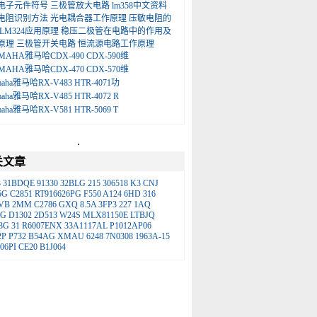
电子元件符号
三极管放大电路
lm358中文资料
电阻识别方法
光电耦合器工作原理
压敏电阻的
LM324应用原理
稳压二极管在电路中的作用及
原理
三极管开关电路
恒流源电路工作原理
MAHA雅马哈CDX-490 CDX-590维
MAHA雅马哈CDX-470 CDX-570维
maha雅马哈RX-V483 HTR-4071功
maha雅马哈RX-V485 HTR-4072 R
maha雅马哈RX-V581 HTR-5069 T
.
关文章
3
31BDQE
91330
32BLG
215
306518
K3
CNJ
5G
C2851
RT916626PG
F550
A124
6HD
316
VB
2MM
C2786
GXQ
8.5A
3FP3
227
1AQ
FG
D1302
2D513
W24S
MLX81150E
LTBJQ
3G
31
R6007ENX
33A1117AL
P1012AP06
2P
P732
B54AG
XMAU
6248
7N0308
1963A-15
06PI
CE20
B1J064