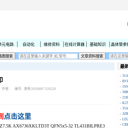
单元电路
自动化
维修资料
在线计算器
基础知识
晶体管参
最
31
印
BV
1S
作者： 编号:
更新20260807 020228
50
218
K25
35A
3Z
到
点击这里
LD
CB
5K AX6736XKLTD3T QFN5x5-32 TL431BILPRE3