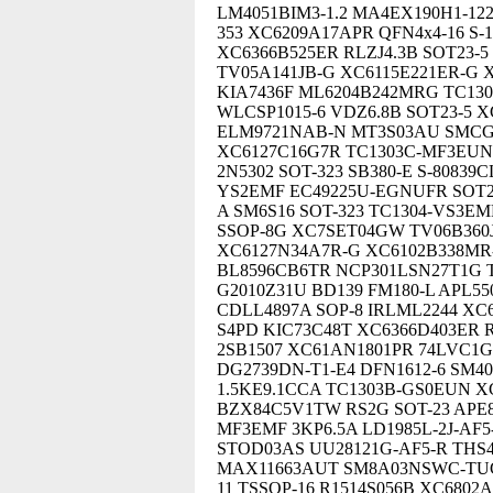
LM4051BIM3-1.2 MA4EX190H1-122
353 XC6209A17APR QFN4x4-16 S
XC6366B525ER RLZJ4.3B SOT23-5
TV05A141JB-G XC6115E221ER-G 
KIA7436F ML6204B242MRG TC130
WLCSP1015-6 VDZ6.8B SOT23-5 
ELM9721NAB-N MT3S03AU SMCG
XC6127C16G7R TC1303C-MF3EUN
2N5302 SOT-323 SB380-E S-8083
YS2EMF EC49225U-EGNUFR SOT23
A SM6S16 SOT-323 TC1304-VS3EM
SSOP-8G XC7SET04GW TV06B360J
XC6127N34A7R-G XC6102B338MR
BL8596CB6TR NCP301LSN27T1G 
G2010Z31U BD139 FM180-L APL55
CDLL4897A SOP-8 IRLML2244 XC
S4PD KIC73C48T XC6366D403ER
2SB1507 XC61AN1801PR 74LVC1G6
DG2739DN-T1-E4 DFN1612-6 SM40
1.5KE9.1CCA TC1303B-GS0EUN 
BZX84C5V1TW RS2G SOT-23 APE8
MF3EMF 3KP6.5A LD1985L-2J-AF5
STOD03AS UU28121G-AF5-R THS4
MAX11663AUT SM8A03NSWC-TUG 
11 TSSOP-16 R1514S056B XC680