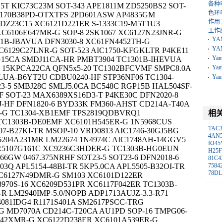
各种
5T KIC73C23M SOT-343 APE1811M ZD5250BS2 SOT-
色环
-1170B38PD-OTXTFS 2PD601ASW AP4835GM
作用
 DZ23C15 XC6121D221ER S-1333C19-M5T1U3
工作
XC6106E647MR-G SOP-8 2SK1067 XC6127N23JNR-G
YA
1B-JBAVUA DFN3030-8 XC61FN4452TH-G
YA
XC6129C27LNR-G SOT-523 AIC1750-KFGKLTR P4KE11
Ya
15CA SMDJ11CA-HR PMBT3904 TC1301B-IHEVUA
 15KPCA22CA QFN5x5-20 TC1302BFCVMF SMPC8.0A
Ya
9CLUA-B6YT2U CDBU0240-HF STP36NF06 TC1304-
Ya
-5 SMBJ28C SMLJ5.0CA BC548C RGP15B HAL504SF-
F SOT-23 MAX6389XS16D3-T P4KE30C DFN2020-8
-HF DFN1820-6 BYD33K FM360-AHST CD214A-T40A
-G TC1304-XB1EMF TPS2819QDBVRQ1
相
TC1303B-DE0EMF XC6101H545ER-G 1N5968CUS
TAC
07-B27KI-TR MSOP-10 VRD0813 AIC1746-30GJ5BG
4AN
6204A231MR LM22674 1N4974C AIC1748AH-14GGV5
RJ45
 R5107G161C XC9236C3HDER-G TC1303B-HG0EUN
H25
6GW 0467.375NRHF SOT23-5 SOT23-6 DFN2018-6
81C4
03Q APL5154-48BI-TR 5KP5.0CA APL5505-B32OI-TR
7584
78DL
XC6127N49DMR-G SM103 XC6101D122ER
970S-16 XC6209D531PR XC6117F042ER TC1303B-
-R LM2940IMP-5.0/NOPB ADP1713AUJZ-3.3-R71
081IDG4 R1171S401A SM2617PSCC-TRG
MD7070A CD214C-T20CA AU1PD SOP-16 TMPG06-
2A42XMR-G XC6122D238ER XC6101A539ER-G