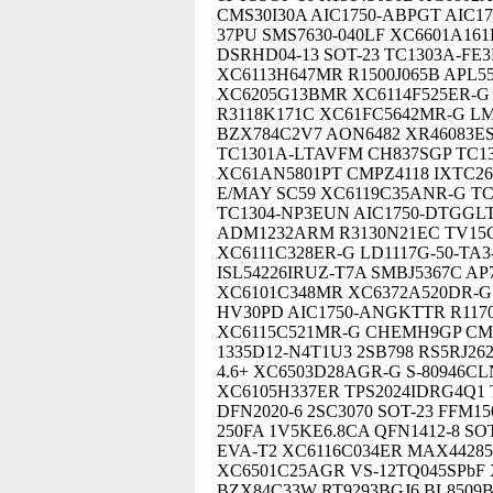
CMS30I30A AIC1750-ABPGT AIC1
37PU SMS7630-040LF XC6601A161
DSRHD04-13 SOT-23 TC1303A-FE
XC6113H647MR R1500J065B APL55
XC6205G13BMR XC6114F525ER-G 
R3118K171C XC61FC5642MR-G L
BZX784C2V7 AON6482 XR46083ES
TC1301A-LTAVFM CH837SGP TC1
XC61AN5801PT CMPZ4118 IXTC26
E/MAY SC59 XC6119C35ANR-G TC
TC1304-NP3EUN AIC1750-DTGGL
ADM1232ARM R3130N21EC TV15
XC6111C328ER-G LD1117G-50-TA
ISL54226IRUZ-T7A SMBJ5367C AP
XC6101C348MR XC6372A520DR-G 
HV30PD AIC1750-ANGKTTR R1170
XC6115C521MR-G CHEMH9GP CM2
1335D12-N4T1U3 2SB798 RS5RJ26
4.6+ XC6503D28AGR-G S-80946C
XC6105H337ER TPS2024IDRG4Q1 
DFN2020-6 2SC3070 SOT-23 FFM1
250FA 1V5KE6.8CA QFN1412-8 SO
EVA-T2 XC6116C034ER MAX4428
XC6501C25AGR VS-12TQ045SPbF
BZX84C33W RT9293BGJ6 BL8509B