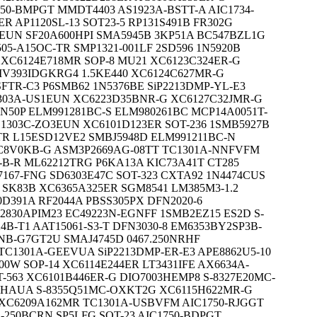
750-BMPGT MMDT4403 AS1923A-BSTT-A AIC1734-
ER AP1120SL-13 SOT23-5 RP131S491B FR302G
3EUN SF20A600HPI SMA5945B 3KP51A BC547BZL1G
05-A15OC-TR SMP1321-001LF 2SD596 1N5920B
XC6124E718MR SOP-8 MU21 XC6123C324ER-G
MV393IDGKRG4 1.5KE440 XC6124C627MR-G
FTR-C3 P6SMB62 1N5376BE SiP2213DMP-YL-E3
303A-US1EUN XC6223D35BNR-G XC6127C32JMR-G
N50P ELM991281BC-S ELM980261BC MCP14A0051T-
1303C-ZO3EUN XC6101D123ER SOT-236 1SMB5927B
TR L15ESD12VE2 SMBJ5948D ELM991211BC-N
C8V0KB-G ASM3P2669AG-08TT TC1301A-NNFVFM
3-B-R ML62212TRG P6KA13A KIC73A41T CT285
7167-FNG SD6303E47C SOT-323 CXTA92 1N4474CUS
SK83B XC6365A325ER SGM8541 LM385M3-1.2
D391A RF2044A PBSS305PX DFN2020-6
830APIM23 EC49223N-EGNFF 1SMB2EZ15 ES2D S-
24B-T1 AAT15061-S3-T DFN3030-8 EM6353BY2SP3B-
LNB-G7GT2U SMAJ4745D 0467.250NRHF
TC1301A-GEEVUA SiP2213DMP-ER-E3 APE8862U5-10
500W SOP-14 XC6114E244ER LT3431IFE AX6634A-
T-563 XC6101B446ER-G DIO7003HEMP8 S-8327E20MC-
5HAUA S-8355Q51MC-OXKT2G XC6115H622MR-G
 XC6209A162MR TC1301A-USBVFM AIC1750-RJGGT
-250BCRN SP5LFG SOT-23 AIC1750-BDPGT