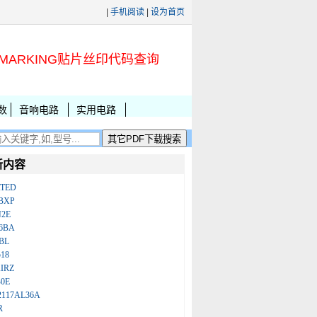
|
手机阅读
|
设为首页
MARKING贴片丝印代码查询
数
音响电路
实用电路
新内容
ATED
BXP
N2E
86BA
BL
18
IRZ
B0E
2117AL36A
R