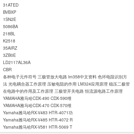
31ATED
BVBXP
1SN2E
5086BA
218BL
K2518
35AIRZ
3ZB0E
LD2117AL36A
CBR
各种电子元件符号
三极管放大电路
lm358中文资料
色环电阻识别方
法
光电耦合器工作原理
压敏电阻的作用
LM324应用原理
稳压二极管
在电路中的作用及工作原理
三极管开关电路
恒流源电路工作原理
YAMAHA雅马哈CDX-490 CDX-590维
YAMAHA雅马哈CDX-470 CDX-570维
Yamaha雅马哈RX-V483 HTR-4071功
Yamaha雅马哈RX-V485 HTR-4072 R
Yamaha雅马哈RX-V581 HTR-5069 T