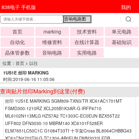
838电子 手机版
我的
首页
marking
技术资料
单元电路
自动化
维修资料
在线计算器
基础知识
晶体管参数
音响电路
实用电路
位置：
首页
>
以往
1US1E 丝印 MARKING
时间:2019-06-16 11:05:06
查询贴片丝印Marking到这里(付费)
丝印 1US1E MARKING SGM809-TXN3/TR XC61AC1701MT
FSMD300-1210RZ XCL205B1K3AR-G IRFP4710
ML6102N113MLG HZS7A2 TC1303C-EC0EUN BZX55T22
UFF802 DFN3030-10 MBRM140 XC6101F528ER
ELM7651LC50C1C G1084T33Tf 十字架Cross BL8064CHBBG43
XC61CN4702TH-G TC1304-AB0EUN DMN3032LFDB