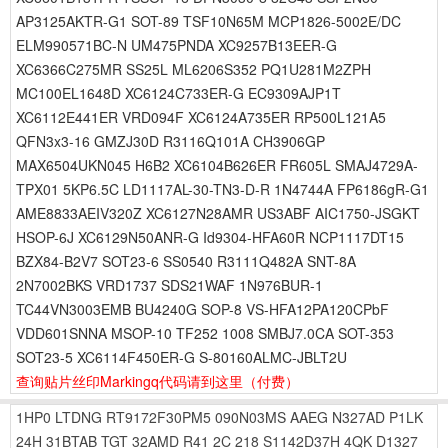
AP3125AKTR-G1 SOT-89 TSF10N65M MCP1826-5002E/DC
ELM990571BC-N UM475PNDA XC9257B13EER-G
XC6366C275MR SS25L ML6206S352 PQ1U281M2ZPH
MC100EL1648D XC6124C733ER-G EC9309AJP1T
XC6112E441ER VRD094F XC6124A735ER RP500L121A5
QFN3x3-16 GMZJ30D R3116Q101A CH3906GP
MAX6504UKN045 H6B2 XC6104B626ER FR605L SMAJ4729A-
TPX01 5KP6.5C LD1117AL-30-TN3-D-R 1N4744A FP6186gR-G1
AME8833AEIV320Z XC6127N28AMR US3ABF AIC1750-JSGKT
HSOP-6J XC6129N50ANR-G Id9304-HFA60R NCP1117DT15
BZX84-B2V7 SOT23-6 SS0540 R3111Q482A SNT-8A
2N7002BKS VRD1737 SDS21WAF 1N976BUR-1
TC44VN3003EMB BU4240G SOP-8 VS-HFA12PA120CPbF
VDD601SNNA MSOP-10 TF252 1008 SMBJ7.0CA SOT-353
SOT23-5 XC6114F450ER-G S-80160ALMC-JBLT2U
查询贴片丝印Markingq代码请到这里
（付费）
1HP0
LTDNG
RT9172F30PM5
090N03MS
AAEG
N327AD
P1LK
24H
31BTAB
TGT
32AMD
R41
2C
218
S1142D37H
4QK
D1327