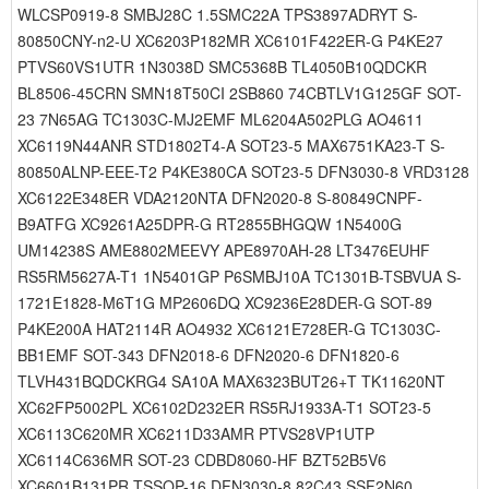
WLCSP0919-8 SMBJ28C 1.5SMC22A TPS3897ADRYT S-
80850CNY-n2-U XC6203P182MR XC6101F422ER-G P4KE27
PTVS60VS1UTR 1N3038D SMC5368B TL4050B10QDCKR
BL8506-45CRN SMN18T50CI 2SB860 74CBTLV1G125GF SOT-
23 7N65AG TC1303C-MJ2EMF ML6204A502PLG AO4611
XC6119N44ANR STD1802T4-A SOT23-5 MAX6751KA23-T S-
80850ALNP-EEE-T2 P4KE380CA SOT23-5 DFN3030-8 VRD3128
XC6122E348ER VDA2120NTA DFN2020-8 S-80849CNPF-
B9ATFG XC9261A25DPR-G RT2855BHGQW 1N5400G
UM14238S AME8802MEEVY APE8970AH-28 LT3476EUHF
RS5RM5627A-T1 1N5401GP P6SMBJ10A TC1301B-TSBVUA S-
1721E1828-M6T1G MP2606DQ XC9236E28DER-G SOT-89
P4KE200A HAT2114R AO4932 XC6121E728ER-G TC1303C-
BB1EMF SOT-343 DFN2018-6 DFN2020-6 DFN1820-6
TLVH431BQDCKRG4 SA10A MAX6323BUT26+T TK11620NT
XC62FP5002PL XC6102D232ER RS5RJ1933A-T1 SOT23-5
XC6113C620MR XC6211D33AMR PTVS28VP1UTP
XC6114C636MR SOT-23 CDBD8060-HF BZT52B5V6
XC6601B131PR TSSOP-16 DFN3030-8 82C43 SSF2N60