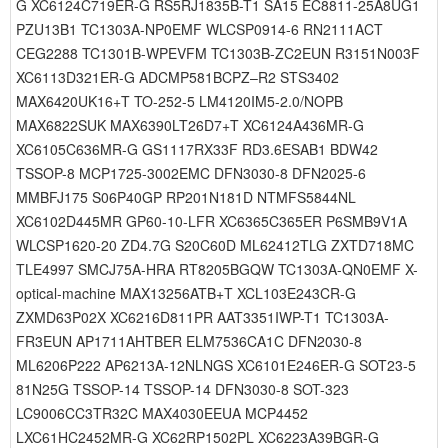
G XC6124C719ER-G RS5RJ1835B-T1 SA15 EC8811-25A8UG1
PZU13B1 TC1303A-NP0EMF WLCSP0914-6 RN2111ACT
CEG2288 TC1301B-WPEVFM TC1303B-ZC2EUN R3151N003F
XC6113D321ER-G ADCMP581BCPZ–R2 STS3402
MAX6420UK16+T TO-252-5 LM4120IM5-2.0/NOPB
MAX6822SUK MAX6390LT26D7+T XC6124A436MR-G
XC6105C636MR-G GS1117RX33F RD3.6ESAB1 BDW42
TSSOP-8 MCP1725-3002EMC DFN3030-8 DFN2025-6
MMBFJ175 S06P40GP RP201N181D NTMFS5844NL
XC6102D445MR GP60-10-LFR XC6365C365ER P6SMB9V1A
WLCSP1620-20 ZD4.7G S20C60D ML62412TLG ZXTD718MC
TLE4997 SMCJ75A-HRA RT8205BGQW TC1303A-QN0EMF X-
optical-machine MAX13256ATB+T XCL103E243CR-G
ZXMD63P02X XC6216D811PR AAT3351IWP-T1 TC1303A-
FR3EUN AP1711AHTBER ELM7536CA1C DFN2030-8
ML6206P222 AP6213A-12NLNGS XC6101E246ER-G SOT23-5
81N25G TSSOP-14 TSSOP-14 DFN3030-8 SOT-323
LC9006CC3TR32C MAX4030EEUA MCP4452
LXC61HC2452MR-G XC62RP1502PL XC6223A39BGR-G