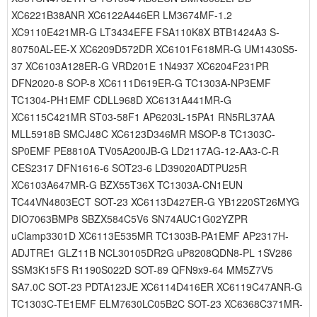
XC6221B38ANR XC6122A446ER LM3674MF-1.2
XC9110E421MR-G LT3434EFE FSA110K8X BTB1424A3 S-
80750AL-EE-X XC6209D572DR XC6101F618MR-G UM1430S5-
37 XC6103A128ER-G VRD201E 1N4937 XC6204F231PR
DFN2020-8 SOP-8 XC6111D619ER-G TC1303A-NP3EMF
TC1304-PH1EMF CDLL968D XC6131A441MR-G
XC6115C421MR ST03-58F1 AP6203L-15PA1 RN5RL37AA
MLL5918B SMCJ48C XC6123D346MR MSOP-8 TC1303C-
SP0EMF PE8810A TV05A200JB-G LD2117AG-12-AA3-C-R
CES2317 DFN1616-6 SOT23-6 LD39020ADTPU25R
XC6103A647MR-G BZX55T36X TC1303A-CN1EUN
TC44VN4803ECT SOT-23 XC6113D427ER-G YB1220ST26MYG
DIO7063BMP8 SBZX584C5V6 SN74AUC1G02YZPR
uClamp3301D XC6113E535MR TC1303B-PA1EMF AP2317H-
ADJTRE1 GLZ11B NCL30105DR2G uP8208QDN8-PL 1SV286
SSM3K15FS R1190S022D SOT-89 QFN9x9-64 MM5Z7V5
SA7.0C SOT-23 PDTA123JE XC6114D416ER XC6119C47ANR-G
TC1303C-TE1EMF ELM7630LC05B2C SOT-23 XC6368C371MR-