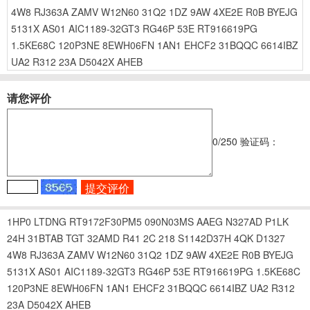
4W8
RJ363A
ZAMV
W12N60
31Q2
1DZ
9AW
4XE2E
R0B
BYEJG
5131X
AS01
AIC1189-32GT3
RG46P
53E
RT916619PG
1.5KE68C
120P3NE
8EWH06FN
1AN1
EHCF2
31BQQC
6614IBZ
UA2
R312
23A
D5042X
AHEB
请您评价
0
/250
验证码：
1HP0
LTDNG
RT9172F30PM5
090N03MS
AAEG
N327AD
P1LK
24H
31BTAB
TGT
32AMD
R41
2C
218
S1142D37H
4QK
D1327
4W8
RJ363A
ZAMV
W12N60
31Q2
1DZ
9AW
4XE2E
R0B
BYEJG
5131X
AS01
AIC1189-32GT3
RG46P
53E
RT916619PG
1.5KE68C
120P3NE
8EWH06FN
1AN1
EHCF2
31BQQC
6614IBZ
UA2
R312
23A
D5042X
AHEB