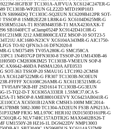
49223W-HGFB3F TC1301A-AJFVUA XC6124C247ER-G
689 TC1303B-WP2EUN GLZ22D MTD190P10J3
UN SI6966DQ TC1303C-SQ2EUN XC6209B412PR SOT-
1U TSSOP-8 1SMB2EZ28 LR8K4-G XC6104D625MR-G
RS5RM5124A-T1 RS5RM4835B-T1 MAX4230AXK-T
96 SB1040FCT uClamp0524P XC9142D41C0R-G
501C231MR J212 AME8800CEATZ MSOP-10 SOT23-5
1-34T21U AIC1680-N23CV XC6104A343MR-G AIC1750-
FGS TO-92 QFN3x3-16 DFN2020-8
MR-G UM37549S TV05A280K-G SMCJ58CA
33PC1 1N4937GP DFN3030-8 TSSOP-20 UM1430B-46
91H050D CM2830KIM25 TC1303B-VM3EUN SOP-8
0C AX6642-460DA P4SMA120A AFE0533
G SOT-363 TSSOP-20 SMAU1G LTC1992-2CMS8
41A XC6124F522MR-G FR307 TC1303B-NC0EUN
223R-FFFFF XC6108C26AMR-G XC6113E521MR-G
 TV05A8V5KB-HF 2SD1614 TC1303B-GG3EUN
6G-15-TQ2-D-T XC6365A333ER 1.5SMCJ7.0CA S-
425A-T1 MSOP-8 AME8801OEEVY XC6423AB041R-G
5KE110CCA XC6501B12ANR CMSH3-100M MIC2014-
G37BMR 5082-3080 TC1304-AD2EUN FS3B AP6213A-
1P332MP FR3G MLL970C HER102 IXD1503D161PR-G
20C501QR-G NLV74HC157ADTR2G MAX6402BS26-T
MF UM1550Y-28 HZ16-1L DG9422DV NMP13003
50DB-KL SBT3040C 1N5968DUS XC6114A537MR