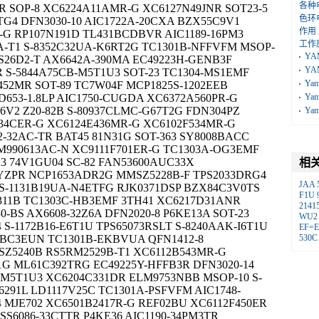
各种
-R SOP-8 XC6224A11AMR-G XC6127N49JNR SOT23-5
色环
G4 DFN3030-10 AIC1722A-20CXA BZX55C9V1
作用
-G RP107N191D TL431BCDBVR AIC1189-16PM3
工作
9A-T1 S-8352C32UA-K6RT2G TC1301B-NFFVFM MSOP-
YA
XS26D2-T AX6642A-390MA EC49223H-GENB3F
YA
R S-5844A75CB-M5T1U3 SOT-23 TC1304-MS1EMF
Ya
452MR SOT-89 TC7W04F MCP1825S-1202EEB
653-1.8LP AIC1750-CUGDA XC6372A560PR-G
Ya
V2 Z20-82B S-80937CLMC-G67T2G FDN304PZ
Ya
34CER-G XC6124E436MR-G XC6102F534MR-G
-32AC-TR BAT45 81N31G SOT-363 SY8008BACC
LM990613AC-N XC9111F701ER-G TC1303A-OG3EMF
23 74V1GU04 SC-82 FAN53600AUC33X
相
YZPR NCP1653ADR2G MMSZ5228B-F TPS2033DRG4
JAA
S-1131B19UA-N4ETFG RJK0371DSP BZX84C3V0TS
F1U
311B TC1303C-HB3EMF 3TH41 XC6217D31ANR
2141
0-BS AX6608-32Z6A DFN2020-8 P6KE13A SOT-23
WU2
-1172B16-E6T1U TPS65073RSLT S-8240AAK-I6T1U
EF=
A-BC3EUN TC1301B-EKBVUA QFN1412-8
530C
Z5240B RS5RM2529B-T1 XC6112B543MR-G
1G ML61C392TRG EC49225Y-HFFB3R DFN3020-14
J-M5T1U3 XC6204C331DR ELM9753NBB MSOP-10 S-
6291L LD1117V25C TC1301A-PSFVFM AIC1748-
 MJE702 XC6501B2417R-G REF02BU XC6112F450ER
SS6086-33CTTR P4KE36 AIC1190-34PM3TR