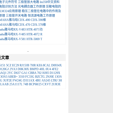
电子元件符号
三极管放大电路
lm358中文资料
电阻识别方法
光电耦合器工作原理
压敏电阻的
LM324应用原理
稳压二极管在电路中的作用及
原理
三极管开关电路
恒流源电路工作原理
MAHA雅马哈CDX-490 CDX-590维
MAHA雅马哈CDX-470 CDX-570维
maha雅马哈RX-V483 HTR-4071功
maha雅马哈RX-V485 HTR-4072 R
maha雅马哈RX-V581 HTR-5069 T
.
关文章
5151
5CZ
EC29
RJ15JB
7HR
KE6.8CAL
D0934X
9120GJ
2YA3
D0K38X
BMPD
4HL
0U4
4FE2
5AQ1
2YC
D637
GA1
CBBA
702
HJ85
D1129X
3OS3
ABEB+
3310
FC33G
BZCTG
2NJ0E
13OS
EG
3UP2E
FW24G
D311AX
4BU
AS245
LTRJ
3H
LAAB
25A1117L
74B
BCP68/25
CXVT
2UR3E