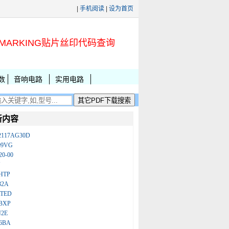
|
手机阅读
|
设为首页
MARKING贴片丝印代码查询
数
音响电路
实用电路
新内容
2117AG30D
09VG
20-00
N
HTP
32A
ATED
BXP
N2E
86BA