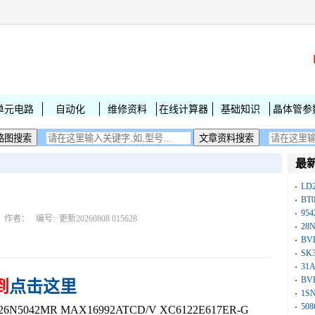
单元电路
自动化
维修资料
在线计算器
基础知识
晶体管参
最
LD
BT
954
作者： 编号:
更新20260808 015628
28
BV
SK
31
BV
到
点击这里
1S
50
N5042MR MAX16992ATCD/V XC6122E617ER-G