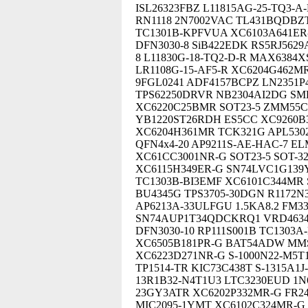
ISL26323FBZ L11815AG-25-TQ3-A
RN1118 2N7002VAC TL431BQDBZT
TC1301B-KPFVUA XC6103A641ER
DFN3030-8 SiB422EDK RS5RJ562
8 L11830G-18-TQ2-D-R MAX6384
LR1108G-15-AF5-R XC6204G462M
9FGL0241 ADF4157BCPZ LN2351P
TPS62250DRVR NB2304AI2DG SMD
XC6220C25BMR SOT23-5 ZMM55C6
YB1220ST26RDH ES5CC XC9260B
XC6204H361MR TCK321G APL5302
QFN4x4-20 AP9211S-AE-HAC-7 E
XC61CC3001NR-G SOT23-5 SOT-3
XC6115H349ER-G SN74LVC1G139
TC1303B-BI3EMF XC6101C344MR 
BU4345G TPS3705-30DGN R1172N
AP6213A-33ULFGU 1.5KA8.2 FM33
SN74AUP1T34QDCKRQ1 VRD4634 S
DFN3030-10 RP111S001B TC1303
XC6505B181PR-G BAT54ADW MMS
XC6223D271NR-G S-1000N22-M5T
TP1514-TR KIC73C438T S-1315A1
13R1B32-N4T1U3 LTC3230EUD 1N
23GY3ATR XC6202P332MR-G FR24
MIC2095-1YMT XC6102C324MR-G 