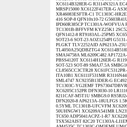
XC6114B328ER-G R3114N321A EC
MRSP15000 XC6122F417ER-G AS3
XR46083ESFTR-C1 TC1303C-HR2E
416 SOP-8 QFN10x10-72 G5603R4
IPD60R385CP TC1301A-WOFVUA 
TC1301B-BFFVFM KYZ25K1 2SC52
QFN1412-8 RT9183AL-25PM5 XC6
SOT23-6 SOT-23 AOZ1254PI G513
PLGKT TLV2252AID AP6213A-25UL
TL4050A25QDBZTG4 XC6114B518
SMAJ4758A ML6209C482 AP1722A-
PBSS4120T XC6114H126ER-G R11
SOT-523 SOT-89 SMAJ7.5A SMBG1
CL8565CC3CTR28 XC61FC5312PR-
ITA10B1 XC6111F531MR R3116N4
SML4747 XC9235B13DER-G EC49
TC1303C-YG2EMF TPS73047DBVR
XC6205C152PR DFN3030-10 LR111
8211CAF-M5T1U SMBG9.0 RS5RJ2
DFN2020-8 AP6213A-18ULFGS 1.
0.5YML TC1301B-UFCVFM XC6209
50UHNGW1 XC6209A541MR LN235
TC650 ADP5041ACPZ-1-R7 XC62
TSX562AIST 82C20 TC1303A-LI1E
AM4535C TC1303C-OM3EMF UM47