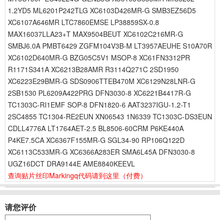
1.2YD5 ML6201P242TLG XC6103D426MR-G SMB3EZ56D5
XC6107A646MR LTC7860EMSE LP38859SX-0.8
MAX16037LLA23+T MAX9504BEUT XC6102C216MR-G
SMBJ6.0A PMBT6429 ZGFM104V3B-M LT3957AEUHE S10A70R
XC6102D640MR-G BZG05C5V1 MSOP-8 XC61FN3312PR
R1171S341A XC6213B28AMR R3114Q271C 2SD1950
XC6223E29BMR-G SDS0906TTEB470M XC6129N28LNR-G
2SB1530 PL6209A422PRG DFN3030-8 XC6221B4417R-G
TC1303C-RI1EMF SOP-8 DFN1820-6 AAT3237IGU-1.2-T1
2SC4855 TC1304-RE2EUN XN06543 1N6339 TC1303C-DS3EUN
CDLL4776A LT1764AET-2.5 BL8506-60CRM P6KE440A
P4KE7.5CA XC6367F155MR-G SGL34-90 RP106Q122D
XC6113C533MR-G XC6366A283ER SMA6L45A DFN3030-8
UGZ16DCT DRA9144E AME8840KEEVL
查询贴片丝印Markingq代码请到这里
（付费）
请您评价