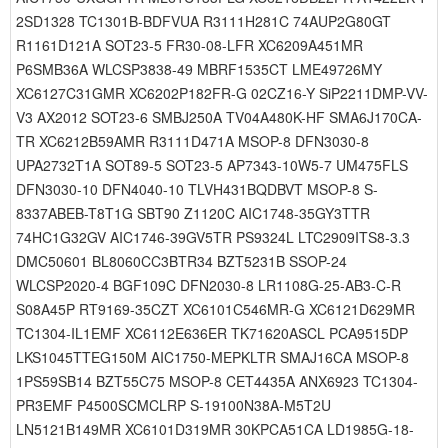
2SD1328 TC1301B-BDFVUA R3111H281C 74AUP2G80GT
R1161D121A SOT23-5 FR30-08-LFR XC6209A451MR
P6SMB36A WLCSP3838-49 MBRF1535CT LME49726MY
XC6127C31GMR XC6202P182FR-G 02CZ16-Y SiP2211DMP-VV-
V3 AX2012 SOT23-6 SMBJ250A TV04A480K-HF SMA6J170CA-
TR XC6212B59AMR R3111D471A MSOP-8 DFN3030-8
UPA2732T1A SOT89-5 SOT23-5 AP7343-10W5-7 UM475FLS
DFN3030-10 DFN4040-10 TLVH431BQDBVT MSOP-8 S-
8337ABEB-T8T1G SBT90 Z1120C AIC1748-35GY3TTR
74HC1G32GV AIC1746-39GV5TR PS9324L LTC2909ITS8-3.3
DMC50601 BL8060CC3BTR34 BZT5231B SSOP-24
WLCSP2020-4 BGF109C DFN2030-8 LR1108G-25-AB3-C-R
S08A45P RT9169-35CZT XC6101C546MR-G XC6121D629MR
TC1304-IL1EMF XC6112E636ER TK71620ASCL PCA9515DP
LKS1045TTEG150M AIC1750-MEPKLTR SMAJ16CA MSOP-8
1PS59SB14 BZT55C75 MSOP-8 CET4435A ANX6923 TC1304-
PR3EMF P4500SCMCLRP S-19100N38A-M5T2U
LN5121B149MR XC6101D319MR 30KPCA51CA LD1985G-18-