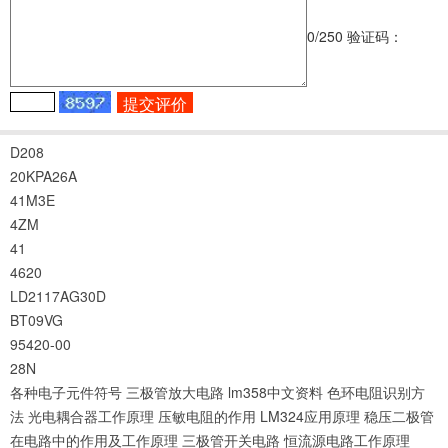
0
/250
验证码：
D208
20KPA26A
41M3E
4ZM
41
4620
LD2117AG30D
BT09VG
95420-00
28N
各种电子元件符号
三极管放大电路
lm358中文资料
色环电阻识别方
法
光电耦合器工作原理
压敏电阻的作用
LM324应用原理
稳压二极管
在电路中的作用及工作原理
三极管开关电路
恒流源电路工作原理