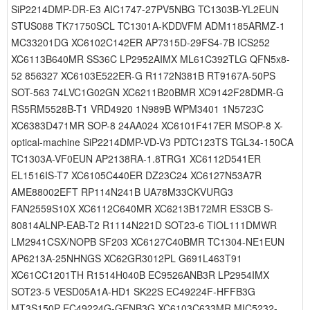
SiP2214DMP-DR-E3 AIC1747-27PV5NBG TC1303B-YL2EUN
STUS088 TK71750SCL TC1301A-KDDVFM ADM1185ARMZ-1
MC33201DG XC6102C142ER AP7315D-29FS4-7B ICS252
XC6113B640MR SS36C LP2952AIMX ML61C392TLG QFN5x8-
52 856327 XC6103E522ER-G R1172N381B RT9167A-50PS
SOT-563 74LVC1G02GN XC6211B20BMR XC9142F28DMR-G
RS5RM5528B-T1 VRD4920 1N989B WPM3401 1N5723C
XC6383D471MR SOP-8 24AA024 XC6101F417ER MSOP-8 X-
optical-machine SiP2214DMP-VD-V3 PDTC123TS TGL34-150CA
TC1303A-VF0EUN AP2138RA-1.8TRG1 XC6112D541ER
EL1516IS-T7 XC6105C440ER DZ23C24 XC6127N53A7R
AME88002EFT RP114N241B UA78M33CKVURG3
FAN2559S10X XC6112C640MR XC6213B172MR ES3CB S-
80814ALNP-EAB-T2 R1114N221D SOT23-6 TIOL111DMWR
LM2941CSX/NOPB SF203 XC6127C40BMR TC1304-NE1EUN
AP6213A-25NHNGS XC62GR3012PL G691L463T91
XC61CC1201TH R1514H040B EC9526ANB3R LP2954IMX
SOT23-5 VESD05A1A-HD1 SK22S EC49224F-HFFB3G
MT3S150P EC49224G-GENB3G XC6103C633MR MIC5232-