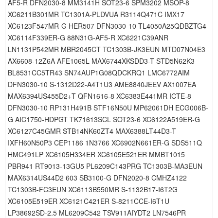
AF5-R DFN2030-8 MM3141H SOT23-6 SPM3202 MSOP-8
XC6211B301MR TC1301A-PLDVUA R3114Q471C IMX17
XC6123F547MR-G HER507 DFN3030-10 TL4050A25QDBZTG4
XC6114F339ER-G 88N31G-AF5-R XC6221C39ANR
LN1131P542MR MBR2045CT TC1303B-JK3EUN MTD07N04E3
AX6608-12Z6A AFE1065L MAX6744XKSDD3-T STD5N62K3
BL8531CC5TR43 SN74AUP1G08QDCKRQ1 LMC6772AIM
DFN3030-10 S-1312D22-A4T1U3 AME8840JEEV AX1007EA
MAX6394US455D2+T QFN1616-8 XC6383E441MR ICTE-8
DFN3030-10 RP131H491B STF16N50U MP62061DH ECG006B-
G AIC1750-HDPGT TK71613SCL SOT23-6 XC6122A519ER-G
XC6127C45GMR STB14NK60ZT4 MAX6388LT44D3-T
IXFH60N50P3 CEP1186 1N3766 XC6902N661ER-G SDS511Q
HMC491LP XC6105H334ER XC6105E521ER MMBT1015
PBR941 RT9013-13GU5 PL6209C143PRG TC1303B-MA3EUN
MAX6314US44D2 603 SB3100-G DFN2020-8 CMHZ4122
TC1303B-FC3EUN XC6113B550MR S-1132B17-I6T2G
XC6105E519ER XC6121C421ER S-8211CCE-I6T1U
LP38692SD-2.5 ML6209C542 TSV911AIYDT2 LN7546PR