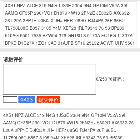
4XS1
NPZ
ALCE
319
N4G
1JS3E
2304
9N4
GP10M
V52A
39I
AAMQ
CF35P
2901VQ1
D1879
4W18
2FN2E
JE802G
AX6632-
26
L20A
2PP1E
D0K0JX
JH=
HER108SG
RJ44PA
26P
66BU
TL750L08C
B857
3105
Y4M
XEP28
IRLR9343
76
53
BP239
510AG
5501
7535
BZW04-376
GH16D
3.0170A
FO16G
11337A
BPKD
D1C27X
1ZQ1
3AC
31AJFB
SF16
25L32
AGWF
UHV
5501
请您评价
0
/250
验证码：
4XS1
NPZ
ALCE
319
N4G
1JS3E
2304
9N4
GP10M
V52A
39I
AAMQ
CF35P
2901VQ1
D1879
4W18
2FN2E
JE802G
AX6632-26
L20A
2PP1E
D0K0JX
JH=
HER108SG
RJ44PA
26P
66BU
TL750L08C
B857
3105
Y4M
XEP28
IRLR9343
76
53
BP239