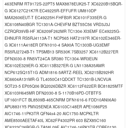
463ENRM RT9172S-22PT5 MAX8878EUK25-T XC6220B15BQR-
G XC6127C21K7R EC49225R-EFFUFR UM810DP
MAX2606EUT-T EC49225H-FHFB3R XC6101F335ER-G
XC6108N40BGR TC1301A-CHEVFM BZT55C56 VRD3J3J
CZRQR39VB-HF XC6209F262MR TC1304-XI3EMF EC49225G-
EHNUFR RS5RJ4113A-T1 NCP565 HAT2197R XC6102E346ER-
G XC6111A418ER DFN1010-4 SA90A TC1303B-UG3EMF
RS5RJ2724B-T1 TPSMB13 SR530K 7SB3257 XC6112B227ER
DFN3030-8 RN5VT24CA SR380 TC1304-WR3EUN
XC6102E329ER-G XC6113B327ER-G LN1138A35AMR
NCP612SQ15T1G ADM1816-5ARTZ-REEL XC6215B292HR
XC6604A131MR-G TL4050C41QDCKT TC1301B-LNCVUA
SOT23-5 EP05Q06 BQ2026DBZR XC6112F622ER BC81825MTF
XC6103H645MR DFN2030-8 S-1170B16PD-OTBTFS
UF1601FCT BL8509B-465CNRM DFN1616-6 FDD10AN06A0
APU8831Y5 PMV25ENEA XC6103C148ER APE1086P25
AIC1746-11PK3TR QFN4x4-20 AIC1750-MCPKLTR
AME8500AEETAF40L XC62FP4302PR 603 BZX85C160
XC6223C26BGR-G TA58L09F AIC1746-16PK3TR CDBF0130