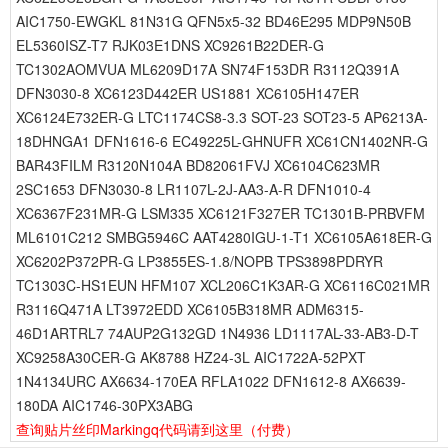
AIC1750-EWGKL 81N31G QFN5x5-32 BD46E295 MDP9N50B
EL5360ISZ-T7 RJK03E1DNS XC9261B22DER-G
TC1302AOMVUA ML6209D17A SN74F153DR R3112Q391A
DFN3030-8 XC6123D442ER US1881 XC6105H147ER
XC6124E732ER-G LTC1174CS8-3.3 SOT-23 SOT23-5 AP6213A-
18DHNGA1 DFN1616-6 EC49225L-GHNUFR XC61CN1402NR-G
BAR43FILM R3120N104A BD82061FVJ XC6104C623MR
2SC1653 DFN3030-8 LR1107L-2J-AA3-A-R DFN1010-4
XC6367F231MR-G LSM335 XC6121F327ER TC1301B-PRBVFM
ML6101C212 SMBG5946C AAT4280IGU-1-T1 XC6105A618ER-G
XC6202P372PR-G LP3855ES-1.8/NOPB TPS3898PDRYR
TC1303C-HS1EUN HFM107 XCL206C1K3AR-G XC6116C021MR
R3116Q471A LT3972EDD XC6105B318MR ADM6315-
46D1ARTRL7 74AUP2G132GD 1N4936 LD1117AL-33-AB3-D-T
XC9258A30CER-G AK8788 HZ24-3L AIC1722A-52PXT
1N4134URC AX6634-170EA RFLA1022 DFN1612-8 AX6639-
180DA AIC1746-30PX3ABG
查询贴片丝印Markingq代码请到这里
（付费）