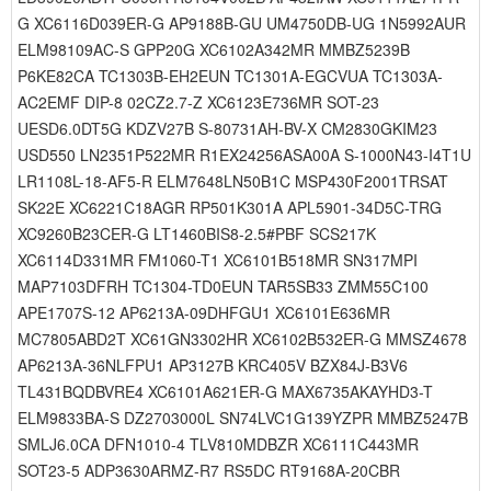
G XC6116D039ER-G AP9188B-GU UM4750DB-UG 1N5992AUR
ELM98109AC-S GPP20G XC6102A342MR MMBZ5239B
P6KE82CA TC1303B-EH2EUN TC1301A-EGCVUA TC1303A-
AC2EMF DIP-8 02CZ2.7-Z XC6123E736MR SOT-23
UESD6.0DT5G KDZV27B S-80731AH-BV-X CM2830GKIM23
USD550 LN2351P522MR R1EX24256ASA00A S-1000N43-I4T1U
LR1108L-18-AF5-R ELM7648LN50B1C MSP430F2001TRSAT
SK22E XC6221C18AGR RP501K301A APL5901-34D5C-TRG
XC9260B23CER-G LT1460BIS8-2.5#PBF SCS217K
XC6114D331MR FM1060-T1 XC6101B518MR SN317MPI
MAP7103DFRH TC1304-TD0EUN TAR5SB33 ZMM55C100
APE1707S-12 AP6213A-09DHFGU1 XC6101E636MR
MC7805ABD2T XC61GN3302HR XC6102B532ER-G MMSZ4678
AP6213A-36NLFPU1 AP3127B KRC405V BZX84J-B3V6
TL431BQDBVRE4 XC6101A621ER-G MAX6735AKAYHD3-T
ELM9833BA-S DZ2703000L SN74LVC1G139YZPR MMBZ5247B
SMLJ6.0CA DFN1010-4 TLV810MDBZR XC6111C443MR
SOT23-5 ADP3630ARMZ-R7 RS5DC RT9168A-20CBR