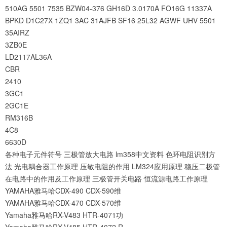
510AG
5501
7535
BZW04-376
GH16D
3.0170A
FO16G
11337A
BPKD
D1C27X
1ZQ1
3AC
31AJFB
SF16
25L32
AGWF
UHV
5501
35AIRZ
3ZB0E
LD2117AL36A
CBR
2410
3GC1
2GC1E
RM316B
4C8
6630D
各种电子元件符号
三极管放大电路
lm358中文资料
色环电阻识别方
法
光电耦合器工作原理
压敏电阻的作用
LM324应用原理
稳压二极管
在电路中的作用及工作原理
三极管开关电路
恒流源电路工作原理
YAMAHA雅马哈CDX-490 CDX-590维
YAMAHA雅马哈CDX-470 CDX-570维
Yamaha雅马哈RX-V483 HTR-4071功
Yamaha雅马哈RX-V485 HTR-4072 R