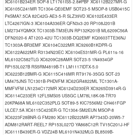
XC6101B234ER SOP-8 LT1761IS5-2.8#PBF XC6112B227MR-G
XC6105C241MR TC1304-QE0EMF SOT23-5 MSOP-8 USB0415C
P4SMA7.5CA 82C42G-AE3-5-R SLZ39VD XC6102E433ER
LTC4267IGN-3 XC6104A336ER QFN3x3-20 RP108J201B
LM2734YQMKX TC1303B-TM3EUN RP132K201B ML6209C56A
DFN2020-6 AT1203-42U TC1303B-DQ2EMF KQ0603TTE36NJ
TC1303A-BR3EMF XC6104C322MR XC9260B1KDPR-G
XC6122A622MR R3134N23EC XC6104E531MR-G PL611s-16
ML6102C582TLG XC6209C28AMR SOT23-5 1N4934GP
RP153L027B RS5RM4819B-T1 LM1117IDTX-5.0
XC6223B12BMR-G XC6115C416MR RT9176-35GG SOT-23
UM475JNS TC1301B-PHDVFM XC62GR4822ML TC1301A-
MMFVFM LN1234C172MR XC6124D230ER XC9265D3914R-G
XC6114C233ER 12FL5MS05 US5GC LM78L18K-08-TR70
20KPA68A ML6102C352PLG SOT89-5 KIC7556M2 CH461FGP
ULCE7.5A XC6115C423ER-G TC1304-SM2EUN MSOP-8
XC6223F28BNR-G FM280 XC6112B222MR AP7343D-20W5-7
ADM812RART-REEL7 RP153L027D YA868C12R TV15C201J-HF
XC6111B439ER-G VDZ24B ML6101N432MLG BL8509B-