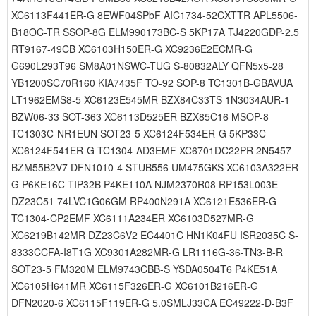
XC6113F441ER-G 8EWF04SPbF AIC1734-52CXTTR APL5506-
B18OC-TR SSOP-8G ELM990173BC-S 5KP17A TJ4220GDP-2.5
RT9167-49CB XC6103H150ER-G XC9236E2ECMR-G
G690L293T96 SM8A01NSWC-TUG S-80832ALY QFN5x5-28
YB1200SC70R160 KIA7435F TO-92 SOP-8 TC1301B-GBAVUA
LT1962EMS8-5 XC6123E545MR BZX84C33TS 1N3034AUR-1
BZW06-33 SOT-363 XC6113D525ER BZX85C16 MSOP-8
TC1303C-NR1EUN SOT23-5 XC6124F534ER-G 5KP33C
XC6124F541ER-G TC1304-AD3EMF XC6701DC22PR 2N5457
BZM55B2V7 DFN1010-4 STUB556 UM475GKS XC6103A322ER-
G P6KE16C TIP32B P4KE110A NJM2370R08 RP153L003E
DZ23C51 74LVC1G06GM RP400N291A XC6121E536ER-G
TC1304-CP2EMF XC6111A234ER XC6103D527MR-G
XC6219B142MR DZ23C6V2 EC4401C HN1K04FU ISR2035C S-
8333CCFA-I8T1G XC9301A282MR-G LR1116G-36-TN3-B-R
SOT23-5 FM320M ELM9743CBB-S YSDA0504T6 P4KE51A
XC6105H641MR XC6115F326ER-G XC6101B216ER-G
DFN2020-6 XC6115F119ER-G 5.0SMLJ33CA EC49222-D-B3F