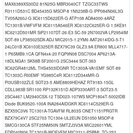
MAX6389XS30D2 81N25G MBR3040CT TZGC33TWS
R3111D531C BD45435G MSOP-8 1N5238B-G IPP084N06L3G
TV05A260J-G XC6115D622ER-G ATP108 ADA4000-4ARZ
TC1301B-VWFVFM XC6115A546ER XC6122C625ER-G 1.5KE91
XC6212D501MR SiP21107DT-26-E3 SC-59 2N7002VA LP2954IM
SOT-89 LP38502SDX-ADJ MIC2015-1.2YM6 AAT2614IDG-5-T1
24LC01B XC6103E325ER BZX79C39 GLZ3.9A ER800 MLL4717-
1 P6SMB9.1CA QFN4x4-20 FQP9N08 DSC7004 AP6213A-
18DLNGA1 SK58B SF2001G 2SC3444 SOT-363
XC62GR4812ML THS4503IDGNR TC1303A-VA1EMF SOT-89
TC1303C-RI0EMF YG985C4R XC6112D344MR-G
PI3USB102ZLE SOT23-5 AME8809HEHAZ RT9183-15GL
CDLL983B SR1100 RP132K151D ADP3330ART-3 SOT23-5
2SC4467 LM2940CSX-12 TSD023-107WS MCP1804T-5002IDB
Diode BUK9520-100A INA284AIDGKR XC6114C529ER-G
BZX55C3V6 TC1301A-TGAVFM RL803S ONET1151PRGTR
BZX79C4V7 2SC2703 TC1304-UL2EUN DS1050 MSOP-8
SMCG130CA STF25NM50N SMTZJ3V3A MIC22601YML
FDP040N06 TC1301B-WQEVFM MIC2211-PSBML TO-252