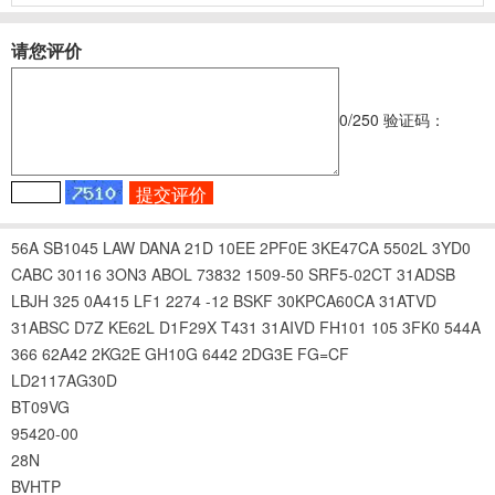
请您评价
0
/250
验证码：
56A
SB1045
LAW
DANA
21D
10EE
2PF0E
3KE47CA
5502L
3YD0
CABC
30116
3ON3
ABOL
73832
1509-50
SRF5-02CT
31ADSB
LBJH
325
0A415
LF1
2274
-12
BSKF
30KPCA60CA
31ATVD
31ABSC
D7Z
KE62L
D1F29X
T431
31AIVD
FH101
105
3FK0
544A
366
62A42
2KG2E
GH10G
6442
2DG3E
FG=CF
LD2117AG30D
BT09VG
95420-00
28N
BVHTP