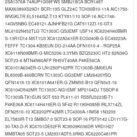
2SA1376A 74AUP1G08FW5 SMBJ18CA BCR148T
MAX6389XS29D1 BCR119S GLZ24C TCH30B10-11A AIC1750-
WVGKLTR EL5164ISZ-T13 KTY81/110 SOP-16 AIC1746-
14GV5NBG EC49121-AJNHFB21G CAT5112ZI-10-GT3
ML6102N452TLG TC1303C-QS3EMF USF14 XC6204H40BMR
S-13R1D14-M5T1U3 XC6122A341ER ECG040B-G EC49223A-
FEFFF TC1304-KB3EUN DO-214AA DFN1010-4 - RGP25A
XC6118N09BMR-G MIC5206-3.3YM5 BZQ5230C HT2 82N39G
SOT23-6 MTN4N60AFP RH5VT40AA P4KE56CA
XC6101A634ER-G LN1250P162PR TC1303B-SM0EUN
BL8509B-460BCRN TC1303C-GG3EMF LM26420YSQ
QFN1418-10 XC6101A641ER-G ZMM55-B13 QFN3x3-16
XC6104D542MR TC1303C-NG1EMF MP2104DJ TSSOP-8
TC1303B-TK1EUN SOT-553 PL611-01 RS5RJ3223B-T1
P4KE36A XC6114H416ER-G SF42 R1190H085B IRL3714ZL
DFN2510-10 XC6202PF42MR LTC4300A-1IMS8 1N3209
EL7583IR-T13 SMBG7.0 SOT23-6 SOP-16 PST9142 LD1117G-
30-TA3-D-R XC6701DE52FR XC9509K036DR VRD1H27
MMBTA05 SOT23-5 LM2931ADT5.0RKG XC6220C481PR