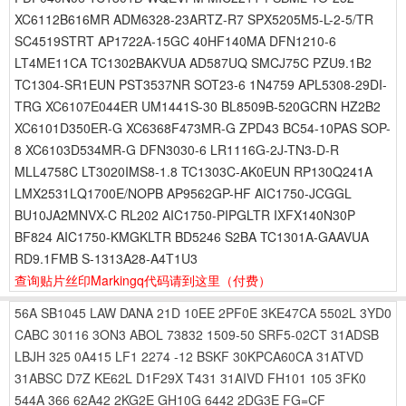
XC6112B616MR ADM6328-23ARTZ-R7 SPX5205M5-L-2-5/TR
SC4519STRT AP1722A-15GC 40HF140MA DFN1210-6
LT4ME11CA TC1302BAKVUA AD587UQ SMCJ75C PZU9.1B2
TC1304-SR1EUN PST3537NR SOT23-6 1N4759 APL5308-29DI-
TRG XC6107E044ER UM1441S-30 BL8509B-520GCRN HZ2B2
XC6101D350ER-G XC6368F473MR-G ZPD43 BC54-10PAS SOP-
8 XC6103D534MR-G DFN3030-6 LR1116G-2J-TN3-D-R
MLL4758C LT3020IMS8-1.8 TC1303C-AK0EUN RP130Q241A
LMX2531LQ1700E/NOPB AP9562GP-HF AIC1750-JCGGL
BU10JA2MNVX-C RL202 AIC1750-PIPGLTR IXFX140N30P
BF824 AIC1750-KMGKLTR BD5246 S2BA TC1301A-GAAVUA
RD9.1FMB S-1313A28-A4T1U3
查询贴片丝印Markingq代码请到这里
（付费）
56A
SB1045
LAW
DANA
21D
10EE
2PF0E
3KE47CA
5502L
3YD0
CABC
30116
3ON3
ABOL
73832
1509-50
SRF5-02CT
31ADSB
LBJH
325
0A415
LF1
2274
-12
BSKF
30KPCA60CA
31ATVD
31ABSC
D7Z
KE62L
D1F29X
T431
31AIVD
FH101
105
3FK0
544A
366
62A42
2KG2E
GH10G
6442
2DG3E
FG=CF