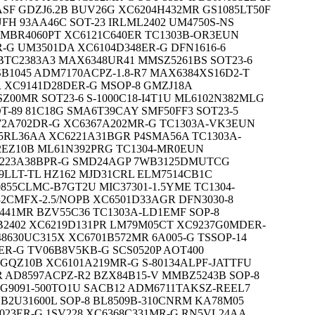
ASF GDZJ6.2B BUV26G XC6204H432MR GS1085LT50F
UFH 93AA46C SOT-23 IRLML2402 UM4750S-NS
 MBR4060PT XC6121C640ER TC1303B-OR3EUN
R-G UM3501DA XC6104D348ER-G DFN1616-6
BTC2383A3 MAX6348UR41 MMSZ5261BS SOT23-6
SB1045 ADM7170ACPZ-1.8-R7 MAX6384XS16D2-T
 XC9141D28DER-G MSOP-8 GMZJ18A
Z00MR SOT23-6 S-1000C18-I4T1U ML6102N382MLG
T-89 81C18G SMA6T39CAY SMF50FF3 SOT23-5
372A702DR-G XC6367A202MR-G TC1303A-VK3EUN
N5RL36AA XC6221A31BGR P4SMA56A TC1303A-
2EZ10B ML61N392PRG TC1304-MR0EUN
6223A38BPR-G SMD24AGP 7WB3125DMUTCG
9LLT-TL HZ162 MJD31CRL ELM7514CB1C
855CLMC-B7GT2U MIC37301-1.5YME TC1304-
2CMFX-2.5/NOPB XC6501D33AGR DFN3030-8
441MR BZV55C36 TC1303A-LD1EMF SOP-8
IB2402 XC6219D131PR LM79M05CT XC9237G0MDER-
8630UC315X XC6701B572MR 6A005-G TSSOP-14
4ER-G TV06B8V5KB-G SCS0520P AOT400
GQZ10B XC6101A219MR-G S-80134ALPF-JATTFU
 AD8597ACPZ-R2 BZX84B15-V MMBZ5243B SOP-8
G9091-500TO1U SACB12 ADM6711TAKSZ-REEL7
B2U31600L SOP-8 BL8509B-310CNRM KA78M05
B023ER-G 1SV228 XC6368C331MR-G RN5VL24AA