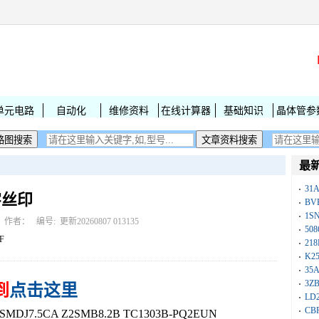
单元电路
自动化
维修资料
在线计算器
基础知识
晶体管参
最
31
字丝印
BV
1S
作者： 编号:
更新20260807 013135
50
F
218
K25
35A
3Z
到
点击这里
LD
CB
DJ7.5CA Z2SMB8.2B TC1303B-PQ2EUN