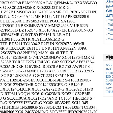
各种
0BC3 SOP-8 ELM990502AC-N QFN4x4-24 BZX585-B39
色环
R-G XC6122D425ER XC6222D311MR-G
作用
 HZS7B1 MSOP-8 XC6219C34AMR TC1303C-AP2EUN
工作
M5T2U XC6365A542MR R1172N111D APR302339DI
YA
T CDLL5269A DRV5053VAELPGQ1 SA120C
YA
 TSSOP-16 BZX84B3V9-V MMBZ4623-V UR6225
Ya
-27PM3TB BZT52C43 XC6104A227ER LP2950CN-3.3
3F643MR-G SOT-89 FP6161iR-LF-ADJ
Ya
C1190H-33GR8TR XC9111A661MR-G
Ya
GTTR BD5211 TC1304-ZD2EUN XC9207A166MR
R S-13A1A20-E6T1U3 UNR511N AP8822N-30PA
K 2SC5578 OA2NP22Q MAX16016LTBT+T
 XC6124E518MR-G 74LVC2G04DW XC6112F641MR-G
相
5235B TCR3DF275 U74LVC1G02 SOT23-5 AP6213A-
GY
260A2EDER-G 6V8BC ICS570 AIC1750-AWPGT S-
BZT
SZ4709 SC-59 MMBD1703 XC9509B033DR BY329X-
1AI1
SOP-8 1.5KE9.1A-G SOT-223 IXFM11N80
EID
 AIC1189BL-26GE5 XC6113B619ER S-1165B19MC-
5L4B
2 XC6127N36DMR XC9142E53CER-G SB140-E
NPZ
65W
 XC6124C426ER XC6372A272DR-G XC6209D511PR
T4H
UN RT9611AGQW XC6101C423MR XC6211C52BMR
J-G SCA110CA XC6217D24ANR TC1304-HE0EMF S-
R-G XC6233H32BGR-G XC6210B352PR SCH1345
P111N191B 1N5399GP S9S08QD2M TA58L08F TC1304-
040N06 XC6124C532MR-G SOT-353F IPD30N03S2L-20