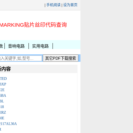
|
手机阅读
|
设为首页
MARKING贴片丝印代码查询
数
音响电路
实用电路
新内容
ATED
BXP
N2E
86BA
BL
18
IRZ
B0E
2117AL36A
R