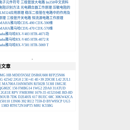
电子元件符号
三极管放大电路
lm358中文资料
电阻识别方法
光电耦合器工作原理
压敏电阻的
LM324应用原理
稳压二极管在电路中的作用及
原理
三极管开关电路
恒流源电路工作原理
MAHA雅马哈CDX-490 CDX-590维
MAHA雅马哈CDX-470 CDX-570维
maha雅马哈RX-V483 HTR-4071功
maha雅马哈RX-V485 HTR-4072 R
maha雅马哈RX-V581 HTR-5069 T
.
关文章
KMG
HB
MDD5N50Z
DSR6U600
RFP25N06
EG
42542
2JG0
2.5E+41
4E+39
2DC0E
L42
2UL1
E
MA700A
I16NM50N
RJ502B
5130I
1MG3E
QG802C
156
FMBG14
1WG2
2DA0
31ATUD
2GE1E
RPV
FMB39M
1679-35
4152104E
BD-8D
BOUB
7DK
D2E4HX
617
BUEC
68C
30KW42CA
150110
13N06
392
RU2
7559-D
BYW95CP
UG5
S
138D
RT9172N16PT5
M8U
K55BG