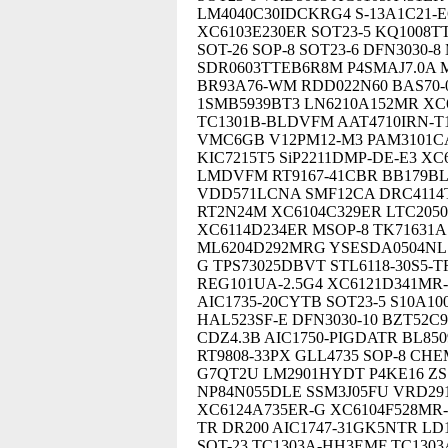
LM4040C30IDCKRG4 S-13A1C21-E
XC6103E230ER SOT23-5 KQ1008T
SOT-26 SOP-8 SOT23-6 DFN3030
SDR0603TTEB6R8M P4SMAJ7.0A 
BR93A76-WM RDD022N60 BAS70-0
1SMB5939BT3 LN6210A152MR XC
TC1301B-BLDVFM AAT4710IRN-T
VMC6GB V12PM12-M3 PAM3101CA
KIC7215T5 SiP2211DMP-DE-E3 X
LMDVFM RT9167-41CBR BB179BL
VDD571LCNA SMF12CA DRC4114T
RT2N24M XC6104C329ER LTC205
XC6114D234ER MSOP-8 TK71631AS
ML6204D292MRG YSESDA0504NL
G TPS73025DBVT STL6118-30S5-T
REG101UA-2.5G4 XC6121D341MR
AIC1735-20CYTB SOT23-5 S10A1
HAL523SF-E DFN3030-10 BZT52C
CDZ4.3B AIC1750-PIGDATR BL85
RT9808-33PX GLL4735 SOP-8 CH
G7QT2U LM2901HYDT P4KE16 ZS
NP84N055DLE SSM3J05FU VRD29
XC6124A735ER-G XC6104F528MR-
TR DR200 AIC1747-31GK5NTR LD
SOT-23 TC1303A-HH3EMF TC1303