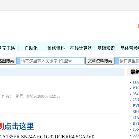
单元电路
自动化
维修资料
在线计算器
基础知识
晶体管参
最
LD
BT
954
作者： 编号:
更新20260808 022138
28
BV
SK
31
BV
到
点击这里
1S
50
A135ER SN74AHC1G32DCKRE4 SCA7V0