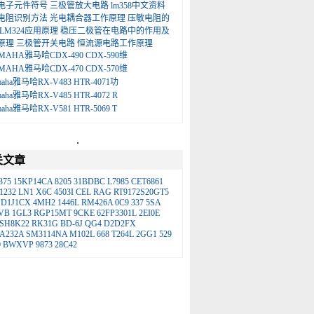
电子元件符号
三极管放大电路
lm358中文资料
电阻识别方法
光电耦合器工作原理
压敏电阻的
LM324应用原理
稳压二极管在电路中的作用及
原理
三极管开关电路
恒流源电路工作原理
MAHA雅马哈CDX-490 CDX-590维
MAHA雅马哈CDX-470 CDX-570维
maha雅马哈RX-V483 HTR-4071功
maha雅马哈RX-V485 HTR-4072 R
maha雅马哈RX-V581 HTR-5069 T
.
关文章
375
15KP14CA
8205
31BDBC
L7985
CET6861
1232
LN1
X6C
4503I
CEL
RAG
RT9172S20GT5
D1J1CX
4MH2
1446L
RM426A
0C9
337
5SA
VB
1GL3
RGP15MT
9CKE
62FP3301L
2EI0E
SH8K22
RK31G
BD-6J
QG4
D2D2FX
A232A
SM3114NA
M102L
668
T264L
2GG1
529
0
BWXVP
9873
28C42