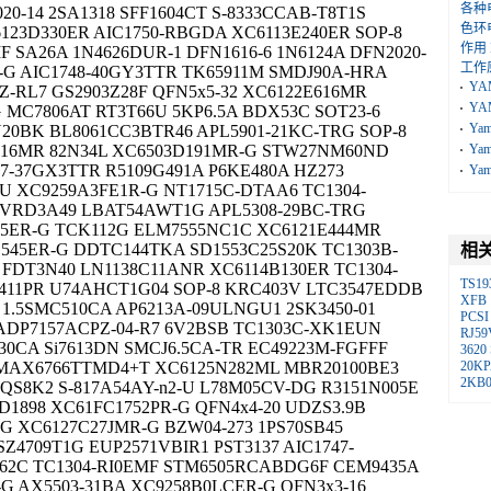
各种
0-14 2SA1318 SFF1604CT S-8333CCAB-T8T1S
色环
6123D330ER AIC1750-RBGDA XC6113E240ER SOP-8
作用
 SA26A 1N4626DUR-1 DFN1616-6 1N6124A DFN2020-
工作
-G AIC1748-40GY3TTR TK65911M SMDJ90A-HRA
YA
-RL7 GS2903Z28F QFN5x5-32 XC6122E616MR
YA
MC7806AT RT3T66U 5KP6.5A BDX53C SOT23-6
Ya
N20BK BL8061CC3BTR46 APL5901-21KC-TRG SOP-8
C616MR 82N34L XC6503D191MR-G STW27NM60ND
Ya
47-37GX3TTR R5109G491A P6KE480A HZ273
Ya
1U XC9259A3FE1R-G NT1715C-DTAA6 TC1304-
VRD3A49 LBAT54AWT1G APL5308-29BC-TRG
625ER-G TCK112G ELM7555NC1C XC6121E444MR
545ER-G DDTC144TKA SD1553C25S20K TC1303B-
相
 FDT3N40 LN1138C11ANR XC6114B130ER TC1304-
TS19
411PR U74AHCT1G04 SOP-8 KRC403V LTC3547EDDB
XFB
1.5SMC510CA AP6213A-09ULNGU1 2SK3450-01
PCSI
ADP7157ACPZ-04-R7 6V2BSB TC1303C-XK1EUN
RJ59
30CA Si7613DN SMCJ6.5CA-TR EC49223M-FGFFF
3620
 MAX6766TTMD4+T XC6125N282ML MBR20100BE3
20KP
2KB
 QS8K2 S-817A54AY-n2-U L78M05CV-DG R3151N005E
D1898 XC61FC1752PR-G QFN4x4-20 UDZS3.9B
G XC6127C27JMR-G BZW04-273 1PS70SB45
4709T1G EUP2571VBIR1 PST3137 AIC1747-
62C TC1304-RI0EMF STM6505RCABDG6F CEM9435A
-G AX5503-31BA XC9258B0LCER-G QFN3x3-16