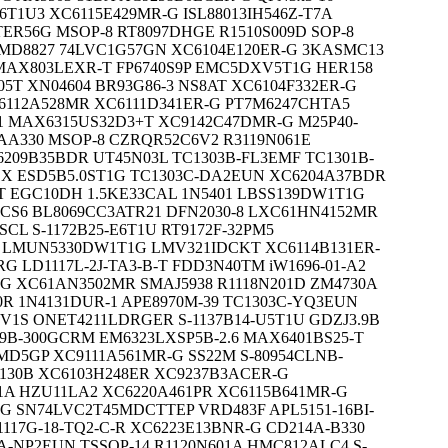
6T1U3 XC6115E429MR-G ISL88013IH546Z-T7A
TER56G MSOP-8 RT8097DHGE R1510S009D SOP-8
-8 MD8827 74LVC1G57GN XC6104E120ER-G 3KASMC13
MAX803LEXR-T FP6740S9P EMC5DXV5T1G HER158
5T XN04604 BR93G86-3 NS8AT XC6104F332ER-G
6112A528MR XC6111D341ER-G PT7M6247CHTA5
1 MAX6315US32D3+T XC9142C47DMR-G M25P40-
A330 MSOP-8 CZRQR52C6V2 R3119N061E
C6209B35BDR UT45N03L TC1303B-FL3EMF TC1301B-
X ESD5B5.0ST1G TC1303C-DA2EUN XC6204A37BDR
 EGC10DH 1.5KE33CAL 1N5401 LBSS139DW1T1G
0CS6 BL8069CC3ATR21 DFN2030-8 LXC61HN4152MR
CL S-1172B25-E6T1U RT9172F-32PM5
 LMUN5330DW1T1G LMV321IDCKT XC6114B131ER-
RG LD1117L-2J-TA3-B-T FDD3N40TM iW1696-01-A2
-G XC61AN3502MR SMAJ5938 R1118N201D ZM4730A
00R 1N4131DUR-1 APE8970M-39 TC1303C-YQ3EUN
9V1S ONET4211LDRGER S-1137B14-U5T1U GDZJ3.9B
09B-300GCRM EM6323LXSP5B-2.6 MAX6401BS25-T
EMD5GP XC9111A561MR-G SS22M S-80954CLNB-
130B XC6103H248ER XC9237B3ACER-G
1A HZU11LA2 XC6220A461PR XC6115B641MR-G
G SN74LVC2T45MDCTTEP VRD483F APL5151-16BI-
1117G-18-TQ2-C-R XC6223E13BNR-G CD214A-B330
A-NP2EUN TSSOP-14 R1120N601A HMC812ALC4 S-