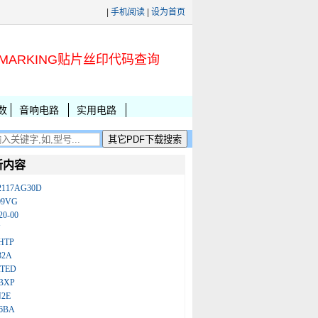
|
手机阅读
|
设为首页
MARKING贴片丝印代码查询
数
音响电路
实用电路
新内容
2117AG30D
09VG
20-00
N
HTP
32A
ATED
BXP
N2E
86BA