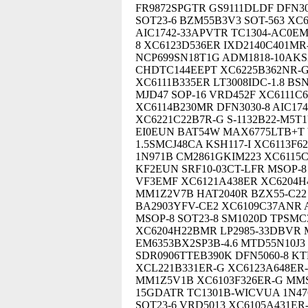
FR9872SPGTR GS9111DLDF DFN302
SOT23-6 BZM55B3V3 SOT-563 XC
AIC1742-33APVTR TC1304-AC0EMF
8 XC6123D536ER IXD2140C401MR
NCP699SN18T1G ADM1818-10AKSZ
CHDTC144EEPT XC6225B362NR-G 
XC6111B335ER LT3008IDC-1.8 BS
MJD47 SOP-16 VRD452F XC6111
XC6114B230MR DFN3030-8 AIC17
XC6221C22B7R-G S-1132B22-M5T
EI0EUN BAT54W MAX6775LTB+T 
1.5SMCJ48CA KSH117-I XC6113F
1N971B CM2861GKIM223 XC6115C
KF2EUN SRF10-03CT-LFR MSOP-8
VF3EMF XC6121A438ER XC6204H
MM1Z2V7B HAT2040R BZX55-C22 
BA2903YFV-CE2 XC6109C37ANR 
MSOP-8 SOT23-8 SM1020D TPSMC
XC6204H22BMR LP2985-33DBVR
EM6353BX2SP3B-4.6 MTD55N10J3
SDR0906TTEB390K DFN5060-8 KT
XCL221B331ER-G XC6123A648ER-
MM1Z5V1B XC6103F326ER-G MMSZ
15GDATR TC1301B-WICVUA 1N47
SOT23-6 VRD5013 XC6105A431ER