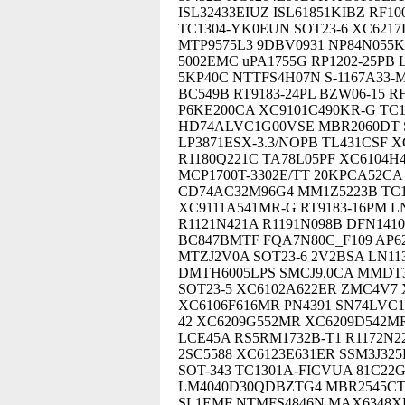
ISL32433EIUZ ISL61851KIBZ RF10
TC1304-YK0EUN SOT23-6 XC6217
MTP9575L3 9DBV0931 NP84N055K
5002EMC uPA1755G RP1202-25PB
5KP40C NTTFS4H07N S-1167A33-
BC549B RT9183-24PL BZW06-15 
P6KE200CA XC9101C490KR-G TC10
HD74ALVC1G00VSE MBR2060DT S
LP3871ESX-3.3/NOPB TL431CSF
R1180Q221C TA78L05PF XC6104H4
MCP1700T-3302E/TT 20KPCA52CA 
CD74AC32M96G4 MM1Z5223B TC1
XC9111A541MR-G RT9183-16PM L
R1121N421A R1191N098B DFN1410
BC847BMTF FQA7N80C_F109 AP6
MTZJ2V0A SOT23-6 2V2BSA LN1
DMTH6005LPS SMCJ9.0CA MMDT3
SOT23-5 XC6102A622ER ZMC4V7 
XC6106F616MR PN4391 SN74LVC
42 XC6209G552MR XC6209D542MR
LCE45A RS5RM1732B-T1 R1172N2
2SC5588 XC6123E631ER SSM3J32
SOT-343 TC1301A-FICVUA 81C22
LM4040D30QDBZTG4 MBR2545CTG 
SL1EMF NTMFS4846N MAX6348XR3