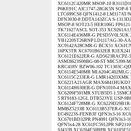
XC6112C420MR MSOP-10 R3111D1
P6KE91C AIC1747-28GK5N SOP-
LTC699CS8 QFN1412-8 LM317AT/
DFN3030-8 DDTA143ZCA S-1313D
MSOP-8 SOT23-5 HER106G FP6121
TK71627ASCL SOT-353 XC9261A1
XC6114E436MR-G PESD5V0L5UK 2
YB1220ST26RNP LD1117AG-30-AA
XC9142A28CMR-G BCX51 XC61CN4
16PX5TR XC6701B632ER R1EX241
XC6121E622ER-G AD5623RACPZ-5
ASM3I623S00BG-08-ST MIC5399
KRC418V BZW06-102 TC1303C-Q
XC6114E540MR ML6204C402MLG 
XC6115C233ER-G LMR14203XMK X
XC6221A21AGR MAX6841HUKD3 
XC6114H630ER-G DFN1010-4 MAX
XC6209F591MR STUB5D5 1.5SMCJ
5 RT9183-12GL DTB523YE USP-9B
XC6124F728MR-G XC6229D29B1R-
MMBZ5233B XC6113B537ER-G XC
EC49223S-FENB3F QFN3x3-16 XC
XC6701BD32PR PN4091 QFN3x3-16
QFN5x4-28 XC61FC5912PR SiP211
SJ432B XC6204E50BPR XC6105E