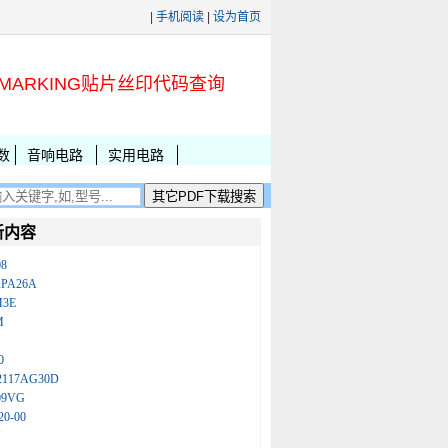
|
手机阅读
|
设为首页
MARKING贴片丝印代码查询
数
音响电路
实用电路
新内容
08
KPA26A
M3E
M
0
2117AG30D
09VG
20-00
N