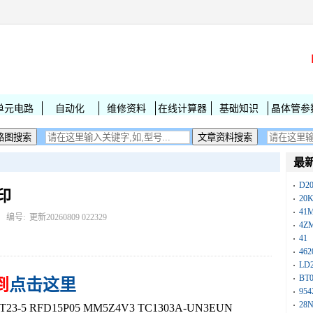
单元电路
自动化
维修资料
在线计算器
基础知识
晶体管参
最
D2
丝印
20
41
： 编号:
更新20260809 022329
4Z
41
462
LD
BT
到
点击这里
954
28
3-5 RFD15P05 MM5Z4V3 TC1303A-UN3EUN