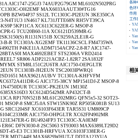
各种
81A AIC1747-25GJ3 74AUP2G79GM ML6102N502PRG
色环
8 TC1303C-OH2EMF MAX6033AAUT30#TG16
作用
NOPB BZW04P37 SS12L TC1303C-PI2EUN 3KE350CA
工作
23-N4T1U3 1N4617 KL731JTTE68N RH5VT39CA
YA
-KS9P 5KP11CA XC6113C622ER-G MSOP-8
YA
3CPR-G TCU20B60-11A XC6121D539MR-G
Ya
SK3150(S) R1131N151B XC9259A2LE1R-G
3-B-R TC1303A-XG2EMF TK11136CSCL FM4735WA
Ya
902TH P4KE11A ADM7154ACPZ-2.8-R7 AIC1747-
Ya
28BTAS0I MAX4692EBET STS2306A VRD2414
REEL7 SR806 ADP2121ACBZ-1.82R7 2SA1832F
-MMYMX STM8L151C2U6TR AIC1750-OEPGLTR
D2EUN TC1303B-JH2EUN TSC2003IPWRQ1
相
2SD1651 MAX9621AUB/V TC1301A-KHFVFM
C6372A411DR-G AIC1735-38CY MP1541DJ-Z MSOP-8
1N4750DUR TC1303C-PK2EUN 1M130Z
6385XS16D3 XC6124D542MR AP432CT-B
13CA RP170N521B ML61C202MRG QFN5x5-32 SOT23-
01 MSOP-8 SMCJ5.0A STW15NK90Z RP505K081B SU13
G SRC1204SF XC6103F643ER TAR5S31 UM809CP
6104C233MR AIC1750-OHPGLTR XC62FP4902MR
6121E347ER-G BU4924FP3 TC1303C-XA0EMF
 ER6C DFN3030-8 2SC5063 ST93003 MAX6389LT29D2
06DT-45-E3 TC1301B-HRFVUA XC6103F338ER-G
517ER MD7144H MAX6829WHUT-T DDTA123YUA