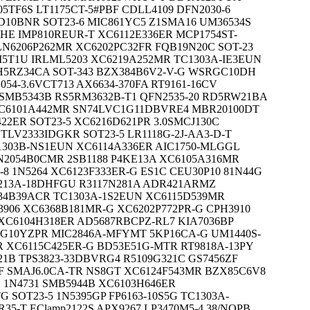
05TF6S LT1175CT-5#PBF CDLL4109 DFN2030-6
D10BNR SOT23-6 MIC861YC5 Z1SMA16 UM36534S
HE IMP810REUR-T XC6112E336ER MCP1754ST-
 LN6206P262MR XC6202PC32FR FQB19N20C SOT-23
M5T1U IRLML5203 XC6219A252MR TC1303A-IE3EUN
RH5RZ34CA SOT-343 BZX384B6V2-V-G WSRGC10DH
54-3.6VCT713 AX6634-370FA RT9161-16CV
MB5343B RS5RM3632B-T1 QFN2535-20 RD5RW21BA
 XC6101A442MR SN74LVC1G11DBVRE4 MBR20100DT
22ER SOT23-5 XC6216D621PR 3.0SMCJ130C
TLV2333IDGKR SOT23-5 LR1118G-2J-AA3-D-T
303B-NS1EUN XC6114A336ER AIC1750-MLGGL
N2054B0CMR 2SB1188 P4KE13A XC6105A316MR
-8 1N5264 XC6123F333ER-G ES1C CEU30P10 81N44G
213A-18DHFGU R3117N281A ADR421ARMZ
134B39ACR TC1303A-1S2EUN XC6115D539MR
906 XC6368B181MR-G XC6202P772PR-G CPH3910
XC6104H318ER AD5687RBCPZ-RL7 KIA7036BP
1G10YZPR MIC2846A-MFYMT 5KP16CA-G UM1440S-
 XC6115C425ER-G BD53E51G-MTR RT9818A-13PY
21B TPS3823-33DBVRG4 R5109G321C GS7456ZF
5F SMAJ6.0CA-TR NS8GT XC6124F543MR BZX85C6V8
G 1N4731 SMB5944B XC6103H646ER
SOT23-5 1N5395GP FP6163-10S5G TC1303A-
5-T EClamp2122S APX9267 LP3470M5-4.38/NOPB