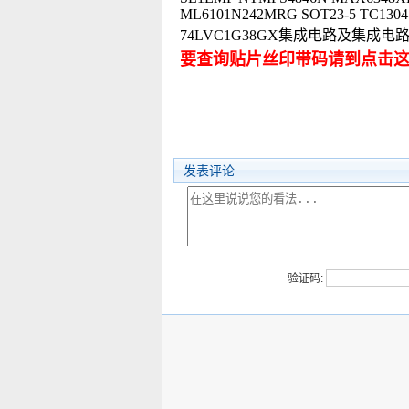
ML6101N242MRG SOT23-5 TC130
74LVC1G38GX集成电路及集成
要查询贴片丝印带码请到点击
发表评论
验证码: