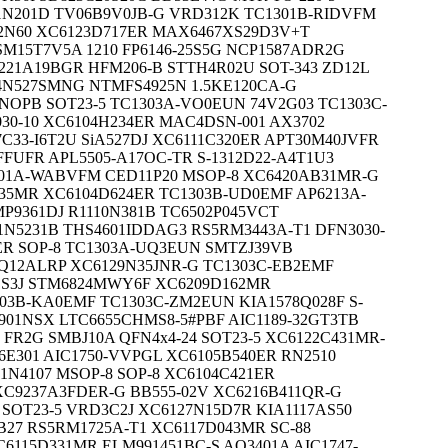
1N201D TV06B9V0JB-G VRD312K TC1301B-RIDVFM
2N60 XC6123D717ER MAX6467XS29D3V+T
SM15T7V5A 1210 FP6146-25S5G NCP1587ADR2G
221A19BGR HFM206-B STTH4R02U SOT-343 ZD12L
4N527SMNG NTMFS4925N 1.5KE120CA-G
/NOPB SOT23-5 TC1303A-VO0EUN 74V2G03 TC1303C-
30-10 XC6104H234ER MAC4DSN-001 AX3702
C33-I6T2U SiA527DJ XC6111C320ER APT30M40JVFR
FUFR APL5505-A17OC-TR S-1312D22-A4T1U3
01A-WABVFM CED11P20 MSOP-8 XC6420AB31MR-G
735MR XC6104D624ER TC1303B-UD0EMF AP6213A-
MP9361DJ R1110N381B TC6502P045VCT
N5231B THS4601IDDAG3 RS5RM3443A-T1 DFN3030-
ER SOP-8 TC1303A-UQ3EUN SMTZJ39VB
0Q12ALRP XC6129N35JNR-G TC1303C-EB2EMF
R S3J STM6824MWY6F XC6209D162MR
03B-KA0EMF TC1303C-ZM2EUN KIA1578Q028F S-
901NSX LTC6655CHMS8-5#PBF AIC1189-32GT3TB
FR2G SMBJ10A QFN4x4-24 SOT23-5 XC6122C431MR-
E301 AIC1750-VVPGL XC6105B540ER RN2510
1N4107 MSOP-8 SOP-8 XC6104C421ER
C9237A3FDER-G BB555-02V XC6216B411QR-G
 SOT23-5 VRD3C2J XC6127N15D7R KIA1117AS50
B27 RS5RM1725A-T1 XC6117D043MR SC-88
6115D331MR ELM991451BC-S AO3401A AIC1747-