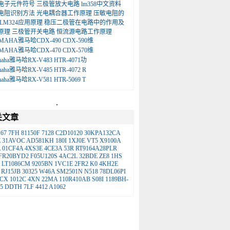
电子元件符号
三极管放大电路
lm358中文资料
电阻识别方法
光电耦合器工作原理
压敏电阻的
LM324应用原理
稳压二极管在电路中的作用及
原理
三极管开关电路
恒流源电路工作原理
MAHA雅马哈CDX-490 CDX-590维
MAHA雅马哈CDX-470 CDX-570维
maha雅马哈RX-V483 HTR-4071功
maha雅马哈RX-V485 HTR-4072 R
maha雅马哈RX-V581 HTR-5069 T
.
关文章
67
7FH
81150F
7128
C2D10120
30KPA132CA
E
31AVOC
AD581KH
180I
1XJ0E
VT5
X9100A
A
01CF4A
4XS3E
4CE3A
53R
RT9164A28PLR
FR20BYD2
F05U120S
4AC2L
32BDE
ZE8
1HS
LT1086CM
9205BN
1VC1E
2FR2
K0
4KH2E
RJ15JB
30325
W46A
SM2501N
N518
78DL06PI
3CX
1012C
4XN
22MA
110R410AB
S08I
1189BH-
5
DDTH
7LF
4412
A1062