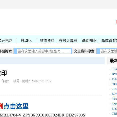
单元电路
自动化
维修资料
在线计算器
基础知识
晶体管参
最
31
丝印
BV
1S
作者： 编号:
更新20260807 013705
50
218
K25
35A
3Z
到
点击这里
LD
CB
4704-V ZPY36 XC6106F024ER DDZ9703S