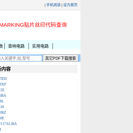
|
手机阅读
|
设为首页
MARKING贴片丝印代码查询
数
音响电路
实用电路
新内容
ATED
BXP
N2E
86BA
BL
18
IRZ
B0E
2117AL36A
R