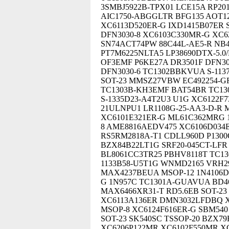
3SMBJ5922B-TPX01 LCE15A RP20
AIC1750-ABGGLTR BFG135 AOT1
XC6113D520ER-G IXD1415B07ER 
DFN3030-8 XC6103C330MR-G XC6
SN74ACT74PW 88C44L-AE5-R NB
PT7M6225NLTA5 LP38690DTX-5.0
OF3EMF P6KE27A DR3501F DFN30
DFN3030-6 TC1302BBKVUA S-1137
SOT-23 MMSZ27VBW EC492254-GF
TC1303B-KH3EMF BAT54BR TC13
S-1335D23-A4T2U3 U1G XC6122F
21ULNPU1 LR1108G-25-AA3-D-R 
XC6101E321ER-G ML61C362MRG 1
8 AME8816AEDV475 XC6106D034
RS5RM2818A-T1 CDLL960D P130
BZX84B22LT1G SRF20-045CT-LF
BL8061CC3TR25 PBHV8118T TC13
1133B58-U5T1G WNMD2165 VRH2
MAX4237BEUA MSOP-12 1N4106D 
G 1N957C TC1301A-GUAVUA BD46
MAX6466XR31-T RD5.6EB SOT-23 
XC6113A136ER DMN3032LFDBQ X
MSOP-8 XC6124F616ER-G SBM540
SOT-23 SK540SC TSSOP-20 BZX79
XC6206P122MR XC6102F550MR XC