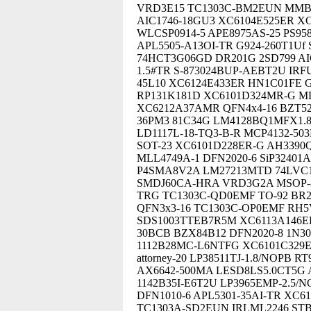
VRD3E15 TC1303C-BM2EUN MMBZ
AIC1746-18GU3 XC6104E525ER X
WLCSP0914-5 APE8975AS-25 PS95
APL5505-A13OI-TR G924-260T1Uf
74HCT3G06GD DR201G 2SD799 AI
1.5#TR S-873024BUP-AEBT2U IRF
45L10 XC6124E433ER HN1C01FE 
RP131K181D XC6101D324MR-G ML
XC6212A37AMR QFN4x4-16 BZT5
36PM3 81C34G LM4128BQ1MFX1.8
LD1117L-18-TQ3-B-R MCP4132-50
SOT-23 XC6101D228ER-G AH3390Q
MLL4749A-1 DFN2020-6 SiP3240
P4SMA8V2A LM27213MTD 74LVC
SMDJ60CA-HRA VRD3G2A MSOP-8 
TRG TC1303C-QD0EMF TO-92 BR
QFN3x3-16 TC1303C-OP0EMF RH5
SDS1003TTEB7R5M XC6113A146ER
30BCB BZX84B12 DFN2020-8 1N30
1112B28MC-L6NTFG XC6101C329E
attorney-20 LP38511TJ-1.8/NOPB
AX6642-500MA LESD8LS5.0CT5G A
1142B35I-E6T2U LP3965EMP-2.5
DFN1010-6 APL5301-35AI-TR XC61
TC1303A-SD2EUN IRLML2246 STB