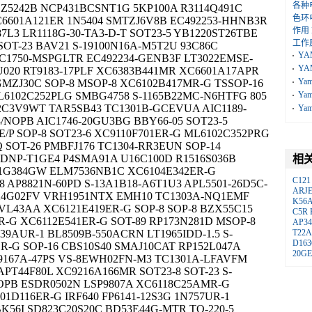
各种
5242B NCP431BCSNT1G 5KP100A R3114Q491C
色环
C6601A121ER 1N5404 SMTZJ6V8B EC492253-HHNB3R
作用
87L3 LR1118G-30-TA3-D-T SOT23-5 YB1220ST26TBE
工作
 SOT-23 BAV21 S-19100N16A-M5T2U 93C86C
YA
C1750-MSPGLTR EC492234-GENB3F LT3022EMSE-
YA
U020 RT9183-17PLF XC6383B441MR XC6601A17APR
Ya
GMZJ30C SOP-8 MSOP-8 XC6102B417MR-G TSSOP-16
6102C252PLG SMBG4758 S-1165B22MC-N6HTFG 805
Ya
2C3V9WT TAR5SB43 TC1301B-GCEVUA AIC1189-
Ya
/NOPB AIC1746-20GU3BG BBY66-05 SOT23-5
3E/P SOP-8 SOT23-6 XC9110F701ER-G ML6102C352PRG
 SOT-26 PMBFJ176 TC1304-RR3EUN SOP-14
1ADNP-T1GE4 P4SMA91A U16C100D R1516S036B
相
1G384GW ELM7536NB1C XC6104E342ER-G
C121
AP8821N-60PD S-13A1B18-A6T1U3 APL5501-26D5C-
ARJ
24G02FV VRH1951NTX EMH10 TC1303A-NQ1EMF
K56
VL43AA XC6121E419ER-G SOP-8 SOP-8 BZX55C15
C5R
-G XC6112E541ER-G SOT-89 RP173N281D MSOP-8
AP34
39AUR-1 BL8509B-550ACRN LT1965IDD-1.5 S-
T22A
D16
R-G SOP-16 CBS10S40 SMAJ10CAT RP152L047A
20GE
 RT9167A-47PS VS-8EWH02FN-M3 TC1301A-LFAVFM
PT44F80L XC9216A166MR SOT23-8 SOT-23 S-
/NOPB ESDR0502N LSP9807A XC6118C25AMR-G
01D116ER-G IRF640 FP6141-12S3G 1N757UR-1
K56I SD823C20S20C BD53E44G-MTR TO-220-5