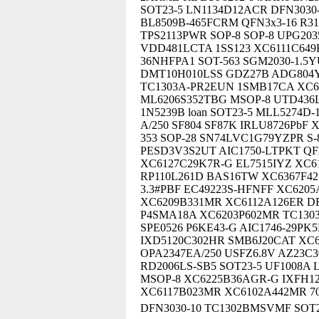
SOT23-5 LN1134D12ACR DFN3030-
BL8509B-465FCRM QFN3x3-16 R3
TPS2113PWR SOP-8 SOP-8 UPG20
VDD481LCTA 1SS123 XC6111C649E
36NHFPA1 SOT-563 SGM2030-1.5
DMT10H010LSS GDZ27B ADG804
TC1303A-PR2EUN 1SMB17CA XC61
ML6206S352TBG MSOP-8 UTD436L
1N5239B loan SOT23-5 MLL5274
A/250 SF804 SF87K IRLU8726PbF
353 SOP-28 SN74LVC1G79YZPR S
PESD3V3S2UT AIC1750-LTPKT QFN
XC6127C29K7R-G EL7515IYZ XC6
RP110L261D BAS16TW XC6367F42
3.3#PBF EC49223S-HFNFF XC6205
XC6209B331MR XC6112A126ER DF
P4SMA18A XC6203P602MR TC1303
SPE0526 P6KE43-G AIC1746-29PK
IXD5120C302HR SMB6J20CAT XC6
OPA2347EA/250 USFZ6.8V AZ23C
RD2006LS-SB5 SOT23-5 UF1008A
MSOP-8 XC6225B36AGR-G IXFH12
XC6117B023MR XC6102A442MR 7
DFN3030-10 TC1302BMSVMF S