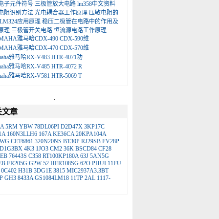
电子元件符号
三极管放大电路
lm358中文资料
电阻识别方法
光电耦合器工作原理
压敏电阻的
LM324应用原理
稳压二极管在电路中的作用及
原理
三极管开关电路
恒流源电路工作原理
MAHA雅马哈CDX-490 CDX-590维
MAHA雅马哈CDX-470 CDX-570维
maha雅马哈RX-V483 HTR-4071功
maha雅马哈RX-V485 HTR-4072 R
maha雅马哈RX-V581 HTR-5069 T
.
关文章
0A
5RM
YBW
78DL06PI
D2D47X
3KP17C
1A
160N3LLH6
167A
KE36CA
20KPA104A
QWG
CET6861
320N20NS
BT30P
RJ29SB
FV28P
D1G3BX
4K3
1JO3
CM2
36K
BSCD84
CF28
EEB
76443S
C358
RT100KP180A
63J
5AN5G
EB
FR205G
G2W
52
HER108SG
62O
PHUI
11FU
0C402
H31B
3DG1E
3815
MIC2937A3.3BT
P
GH3
8433A
GS1084LM18
11TP
2AL
1117-