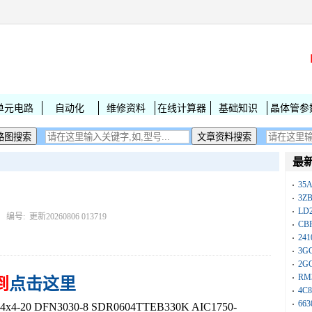
单元电路
自动化
维修资料
在线计算器
基础知识
晶体管参
最
35A
3Z
LD
： 编号:
更新20260806 013719
CB
241
3G
2G
RM
到
点击这里
4C8
663
20 DFN3030-8 SDR0604TTEB330K AIC1750-