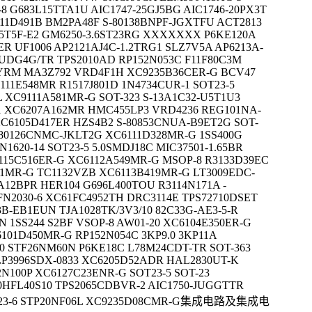
8 G683L15TTA1U AIC1747-25GJ5BG AIC1746-20PX3T
111D491B BM2PA48F S-80138BNPF-JGXTFU ACT2813
35T5F-E2 GM6250-3.6ST23RG XXXXXXX P6KE120A
R UF1006 AP2121AJ4C-1.2TRG1 SLZ7V5A AP6213A-
YUDG4G/TR TPS2010AD RP152N053C F11F80C3M
YRM MA3Z792 VRD4F1H XC9235B36CER-G BCV47
11E548MR R1517J801D 1N4734CUR-1 SOT23-5
 XC9111A581MR-G SOT-323 S-13A1C32-U5T1U3
D-1 XC6207A162MR HMC455LP3 VRD4236 REG101NA-
 XC6105D417ER HZS4B2 S-80853CNUA-B9ET2G SOT-
-80126CNMC-JKLT2G XC6111D328MR-G 1SS400G
1620-14 SOT23-5 5.0SMDJ18C MIC37501-1.65BR
115C516ER-G XC6112A549MR-G MSOP-8 R3133D39EC
1MR-G TC1132VZB XC6113B419MR-G LT3009EDC-
A12BPR HER104 G696L400TOU R3114N171A -
N2030-6 XC61FC4952TH DRC3114E TPS72710DSET
B-EB1EUN TJA1028TK/3V3/10 82C33G-AE3-5-R
5N 1SS244 S2BF VSOP-8 AW01-20 XC6104E350ER-G
101D450MR-G RP152N054C 3KP9.0 3KP11A
30 STF26NM60N P6KE18C L78M24CDT-TR SOT-363
 LP3996SDX-0833 XC6205D52ADR HAL2830UT-K
N100P XC6127C23ENR-G SOT23-5 SOT-23
0HFL40S10 TPS2065CDBVR-2 AIC1750-JUGGTTR
OT23-6 STP20NF06L XC9235D08CMR-G集成电路及集成电