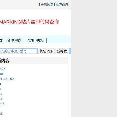
|
手机阅读
|
设为首页
MARKING贴片丝印代码查询
数
音响电路
实用电路
新内容
IRZ
B0E
2117AL36A
R
0
C1
C1E
316B
0D