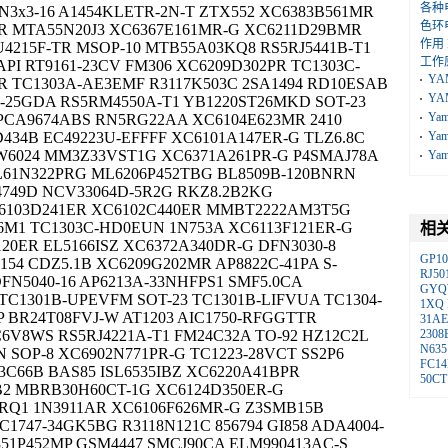
各种
3x3-16 A1454KLETR-2N-T ZTX552 XC6383B561MR
色环
MR MTA55N20J3 XC6367E161MR-G XC6211D29BMR
作用
4215F-TR MSOP-10 MTB55A03KQ8 RS5RJ5441B-T1
工作
-API RT9161-23CV FM306 XC6209D302PR TC1303C-
YA
R TC1303A-AE3EMF R3117K503C 2SA1494 RD10ESAB
YA
-25GDA RS5RM4550A-T1 YB1220ST26MKD SOT-23
Ya
 PCA9674ABS RN5RG22AA XC6104E623MR 2410
34B EC49223U-EFFFF XC6101A147ER-G TLZ6.8C
Ya
W6024 MM3Z33VST1G XC6371A261PR-G P4SMAJ78A
Ya
L61N322PRG ML6206P452TBG BL8509B-120BNRN
749D NCV33064D-5R2G RKZ8.2B2KG
C6103D241ER XC6102C440ER MMBT2222AM3T5G
6M1 TC1303C-HD0EUN 1N753A XC6113F121ER-G
相
120ER EL5166ISZ XC6372A340DR-G DFN3030-8
GP1
54 CDZ5.1B XC6209G202MR AP8822C-41PA S-
RJ50
DFN5040-16 AP6213A-33NHFPS1 SMF5.0CA
GY
C1301B-UPEVFM SOT-23 TC1301B-LIFVUA TC1304-
1XQ
P BR24T08FVJ-W AT1203 AIC1750-RFGGTTR
31A
6V8WS RS5RJ4221A-T1 FM24C32A TO-92 HZ12C2L
2308
N635
 SOP-8 XC6902N771PR-G TC1223-28VCT SS2P6
FC14
93C66B BAS85 ISL6535IBZ XC6220A41BPR
50CT
B2 MBRB30H60CT-1G XC6124D350ER-G
RQ1 1N3911AR XC6106F626MR-G Z3SMB15B
C1747-34GK5BG R3118N121C 856794 GI858 ADA4004-
351P452MP GSM4447 SMCJ90CA ELM990413AC-S