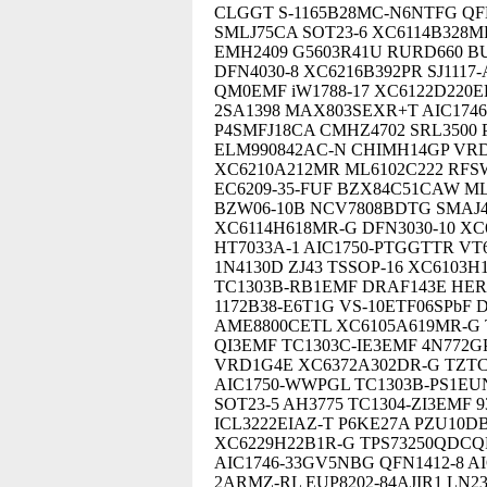
CLGGT S-1165B28MC-N6NTFG QFN
SMLJ75CA SOT23-6 XC6114B328
EMH2409 G5603R41U RURD660 BU
DFN4030-8 XC6216B392PR SJ1117
QM0EMF iW1788-17 XC6122D220E
2SA1398 MAX803SEXR+T AIC1746
P4SMFJ18CA CMHZ4702 SRL3500
ELM990842AC-N CHIMH14GP VRD4
XC6210A212MR ML6102C222 RFS
EC6209-35-FUF BZX84C51CAW M
BZW06-10B NCV7808BDTG SMAJ4
XC6114H618MR-G DFN3030-10 X
HT7033A-1 AIC1750-PTGGTTR VT
1N4130D ZJ43 TSSOP-16 XC6103H
TC1303B-RB1EMF DRAF143E HER1
1172B38-E6T1G VS-10ETF06SPbF 
AME8800CETL XC6105A619MR-G T
QI3EMF TC1303C-IE3EMF 4N772G
VRD1G4E XC6372A302DR-G TZTC
AIC1750-WWPGL TC1303B-PS1EUN
SOT23-5 AH3775 TC1304-ZI3EMF 
ICL3222EIAZ-T P6KE27A PZU10D
XC6229H22B1R-G TPS73250QDCQ
AIC1746-33GV5NBG QFN1412-8 AI
2ARMZ-RL EUP8202-84AJIR1 LN2