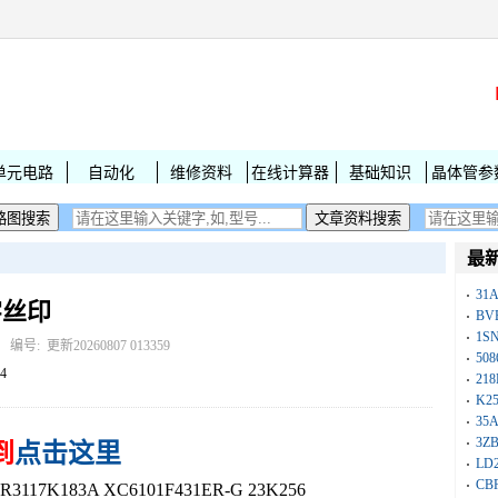
单元电路
自动化
维修资料
在线计算器
基础知识
晶体管参
最
31
印字丝印
BV
1S
： 编号:
更新20260807 013359
50
4
218
K25
35A
3Z
到
点击这里
LD
CB
117K183A XC6101F431ER-G 23K256