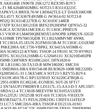
PX AK8146B 1N967B 2SK1272 BZX585-B3V3
-T1 ML6204B502MRG SOT23-5 R3111Q221C
302APKVUA BR93L76-W LM3642TLE-LT DA6X106U0R
LL4571 XC6367E491MR-G iW3614-02 SOT23-8
9952Q XC6114E227ER-G XC6103C148ER
17ATP XC6113H121ER IRFS23N20DPbF QFN5x5-32
J6.0CA XC9258A1MCER-G TC1303C-PP0EUN
-5 VSOP-8 LM4050QBEM3X5.0/NOPB AP8821N-32GD
3A319MR TPS76815QDR TC1302AMMVMF 4N90L
M TC1303A-FL1EUN ZGFM1015B-M TC1303C-UO2EMF
 P6KE200A AIC1750-VBPKL XC6415AA65MR-G
60A SGM2122-KYN6G TSSOP-14 FR101 SC70 HV9921
4ITFG XC6123A216MR-G G3204S11U XC6210D492PR
8509B-530FNRN R5109G241C DFN1820-6
3E LR1118G-50-TA3-D-R MJW18020G SMCJ16
SMDJ60A-HRA 830154I-08 BUK9629-100B ME2320D-
Q20056GG-33 1.5KE540CA SOT23-5 BZV55-B2V4
XC6119C49A7R-G RP132J301D XC6220C47BQR-G
951-03BN EC49224L-EGNB3G SOT-26 SFT17
2 SN74AUP1T98DRYR LD1117L-15-AA3-D-T APL5507-
SRDA12-4 TC1301B-MEEVFM XC6105A532ER
D-G2JT2U 1N5253B SOT-416 TC1303A-VH1EUN
 RS5RJ3427A-T1 PZU6.2DB2/DG CHDTA114TEGP
3 LC7.5 SMCJ26A-HRA TSSOP-8 D1213A-01SO
8 SOT-89 AT24C32E 3SMBJ5932B-TPX01 70HFR80M