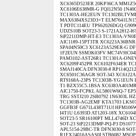
XC6365D523ER 20KP36CA MM1Z56
XC6106E638MR-G FQI12N50 1N40
TC1303A-HE2EUN TC1302BLTVM
MAX6384XS23D3+T ELM7641LN15
T PDTC114EU TPS62026DGQ G909
UDZS10B SOT23-5 S-1721A2812-I
SiP2211DMP-HT-E3 TC1303A-VN0
AIC1189-15PT3TR XC6223A36BNR
SPA04N50C3 XC6123A529ER-G DF
1F2EUN SSM3K03FV MC74VHC04D
PAM3102-AST26R1 TC1301A-ONE
XC6209F452PR XC6102F634ER TC
SMAJ140CA DFN3030-8 RP114Q212
XC6501C36AGR SOT-343 XC6122
RT9168A-23PS TC1303B-YG1EUN
T1 BZX55C5.1BSA XC6383A401MR
AIC1750-FCPKL AL5801W6Q-7 EP5
TRG SSTJ210 2SB0792 1N6303L 
TC1303B-AG2EMF KTA1703 LKS07
GGFB3F G671L438T71Uf HFM106
I4T1U L6393D AT1203-18X XC610
SOT23-5 SR16100PT MLL4746D X
SOT-23 SiP2213DMP-PQ-P3 DS10
APL5154-29BC-TR DFN3030-8 SOT-
R1EX24016ASAS0I STB6082 MSOP