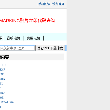
|
手机阅读
|
设为首页
MARKING贴片丝印代码查询
数
音响电路
实用电路
新内容
ATED
BXP
N2E
86BA
BL
18
IRZ
B0E
2117AL36A
R