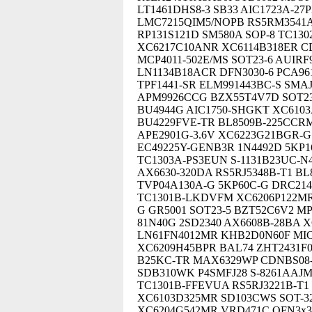
LT1461DHS8-3 SB33 AIC1723A-27
LMC7215QIM5/NOPB RS5RM3541A
RP131S121D SM580A SOP-8 TC1
XC6217C10ANR XC6114B318ER CD
MCP4011-502E/MS SOT23-6 AUIRF
LN1134B18ACR DFN3030-6 PCA96
TPF1441-SR ELM991443BC-S SMA
APM9926CCG BZX55T4V7D SOT23
BU4944G AIC1750-SHGKT XC610
BU4229FVE-TR BL8509B-225CCR
APE2901G-3.6V XC6223G21BGR-G
EC49225Y-GENB3R 1N4492D 5KP1
TC1303A-PS3EUN S-1131B23UC-N
AX6630-320DA RS5RJ5348B-T1 BL
TVP04A130A-G 5KP60C-G DRC214
TC1301B-LKDVFM XC6206P122MR 
G GR5001 SOT23-5 BZT52C6V2 MP
81N40G 2SD2340 AX6608B-28BA 
LN61FN4012MR KHB2D0N60F MIC2
XC6209H45BPR BAL74 ZHT2431F0
B25KC-TR MAX6329WP CDNBS08-
SDB310WK P4SMFJ28 S-8261AAJM
TC1301B-FFEVUA RS5RJ3221B-T1
XC6103D325MR SD103CWS SOT-32
XC6204G542MR VRD471C QFN3x3-