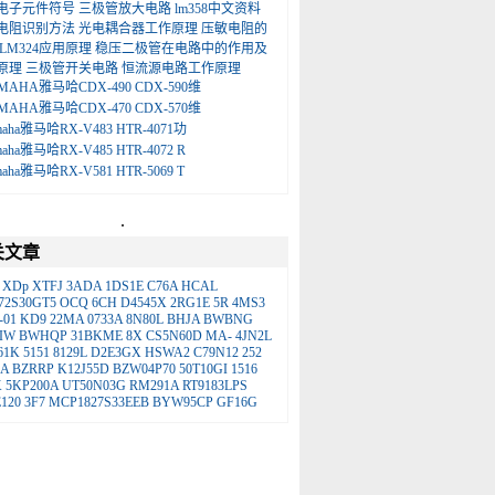
电子元件符号
三极管放大电路
lm358中文资料
电阻识别方法
光电耦合器工作原理
压敏电阻的
LM324应用原理
稳压二极管在电路中的作用及
原理
三极管开关电路
恒流源电路工作原理
MAHA雅马哈CDX-490 CDX-590维
MAHA雅马哈CDX-470 CDX-570维
maha雅马哈RX-V483 HTR-4071功
maha雅马哈RX-V485 HTR-4072 R
maha雅马哈RX-V581 HTR-5069 T
.
关文章
XDp
XTFJ
3ADA
1DS1E
C76A
HCAL
72S30GT5
OCQ
6CH
D4545X
2RG1E
5R
4MS3
-01
KD9
22MA
0733A
8N80L
BHJA
BWBNG
IW
BWHQP
31BKME
8X
CS5N60D
MA-
4JN2L
61K
5151
8129L
D2E3GX
HSWA2
C79N12
252
1A
BZRRP
K12J55D
BZW04P70
50T10GI
1516
K
5KP200A
UT50N03G
RM291A
RT9183LPS
120
3F7
MCP1827S33EEB
BYW95CP
GF16G