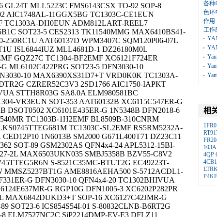
各种
 GL24T MLL5223C FMS6143CSX TO-92 SOP-8
色环
02 AIC1748AL-11GGX5BG TC1303C-CE1EUN
作用
F TC1303A-DH0EUN ADM812LART-REEL7
工作
B1C SOT23-5 CES2313 TK11540MMG MAX6410BS41-
YA
0-250RC1U AAT60137D WPM3407C SQM120P06-07L
YA
6T1U ISL6844IUZ MLL4681D-1 DZ26180M0L
Ya
EMF GQZ27C TC1304-BF2EMF XC6121F724ER
-G ML6102C422PRG SOT23-5 DFN3030-10
Ya
N3030-10 MAX6390XS31D7+T VRD0K0K TC1303A-
Ya
TR2G CZRER52C3V3 2SD1766 AIC1750-IAPKT
VUA STTH8R03G SA8.0A ELM980581BC
1304-VR3EUN SOT-353 AAT60132B XC6115C547ER-G
B DSOT0502 XC6101E435ER-G 1N5348B DFN2018-6
相
A540MR TC1303B-1H2EMF BL8509B-310CNRM
1FR0
 LKS0745TTEG681M TC1303C-SL2EMF RS5RM5232A-
RT91
 CED12P10 1N6013B SM2000 G671L400T71 DZ23C11
FR20
362 SOT-89 GSM2302AS QFN4x4-24 APL5312-15BI-
103A
HZ27-2L MAX6503UKN035 SMBJ5358B BZV55-C8V2
4QP
45TTEG5R6N S-8521C35MC-BTUT2G EC49223T-
4CB
LTR
W MMSZ5237BT1G AME8816AEHA500 S-5712ACDL1-
P4KE
4F331ER-G DFN3030-10 QFN4x4-20 TC1302BHIVUA
C6124E637MR-G RGP10G DFN1005-3 XC6202P282PR
77L MAX6842DUKD3+T SOP-16 XC6127C42JMR-G
89 SOT23-6 ICS854S54I-01 S-80832CLNB-B6RT2G
-8 ELM7527NC2C SiP2214DMP-EV-E3 DFLZ11