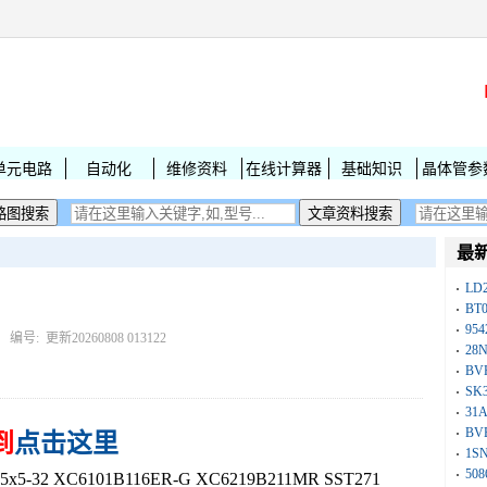
单元电路
自动化
维修资料
在线计算器
基础知识
晶体管参
最
LD
BT
954
： 编号:
更新20260808 013122
28
BV
SK
31
BV
到
点击这里
1S
50
32 XC6101B116ER-G XC6219B211MR SST271