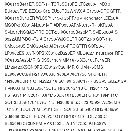
XC6113B441ER SOP-14 TCR5SC18FE LTC2636-HMX10
BU4329FVE BZX85-C12 BU26TD2WNVX AIC1750-GRGGTTR
XC6113D343ER WLCSP1515-9 25FR40M generator LCE58A
MSOP-8 XC61AN3801MT ADP3333ARM-3.15-R7 3KP28A
SM3317NSQAC-TRG SOT-25 XC6103B428MR SMB5388A S-
8322AIMP-DOI-T2 AIC1750-WJGGLTR SOT23-6 SOT-143
UM36543S DMG204A0 AIC1750-FRGGTTR SOT23-6
LP3962ES-3.3/NOPB XC6102D223ER MLL4627 insurance-RFD
XC6102A625MR-G DSS8110Y MM1675 XC6105F619ER
LM26420XSQNOPB XC6127C26KMR-G UM475CMS
BL8069CC3ATR21 AX6630-360EA AIC1750-SPGKLTR
1N3038CUR-1 QFN2323-16 SOT89-5 AIC1747-33GV5 GMZJ12A
FM4003-M NB3L8504SDTG RP200N211B QFN2017-12
PST9331 MIC2014-0.8YM5 XC6104E530ER-G R3118N111C
SOT-353 AP1704BWG-7 DFN3030-6 SOT-23 XC9207A296MR
TC1301B-JOEVFM EA31FS2-F SOT-23 SF5402 RH5RL36AA
SS6086-33CTTR U74LVC1G17 RP107K301B 3EZ39D5
BL8509B-570BNRM MAX1553ETA 1N4755C KTK597V
TS393DR2G Z2APK34 1.5KE51CA-G LN61FN1952MR SOT-89