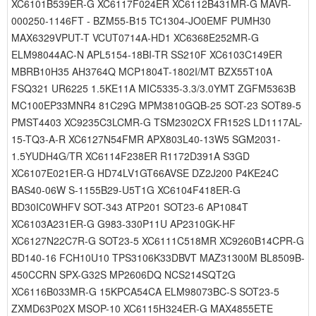
XC6101B539ER-G XC6117F024ER XC6112B431MR-G MAVR-
000250-1146FT - BZM55-B15 TC1304-JO0EMF PUMH30
MAX6329VPUT-T VCUT0714A-HD1 XC6368E252MR-G
ELM98044AC-N APL5154-18BI-TR SS210F XC6103C149ER
MBRB10H35 AH3764Q MCP1804T-1802I/MT BZX55T10A
FSQ321 UR6225 1.5KE11A MIC5335-3.3/3.0YMT ZGFM5363B
MC100EP33MNR4 81C29G MPM3810GQB-25 SOT-23 SOT89-5
PMST4403 XC9235C3LCMR-G TSM2302CX FR152S LD1117AL-
15-TQ3-A-R XC6127N54FMR APX803L40-13W5 SGM2031-
1.5YUDH4G/TR XC6114F238ER R1172D391A S3GD
XC6107E021ER-G HD74LV1GT66AVSE DZ2J200 P4KE24C
BAS40-06W S-1155B29-U5T1G XC6104F418ER-G
BD30IC0WHFV SOT-343 ATP201 SOT23-6 AP1084T
XC6103A231ER-G G983-330P11U AP2310GK-HF
XC6127N22C7R-G SOT23-5 XC6111C518MR XC9260B14CPR-G
BD140-16 FCH10U10 TPS3106K33DBVT MAZ31300M BL8509B-
450CCRN SPX-G32S MP2606DQ NCS214SQT2G
XC6116B033MR-G 15KPCA54CA ELM98073BC-S SOT23-5
ZXMD63P02X MSOP-10 XC6115H324ER-G MAX4855ETE