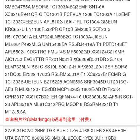
SMBG4755A MSOP-8 TC1303A-BQ3EMF SNT-6A
XC6216B941QR-G TC1301B-FCFVUA 1206 TC1303A-1L2EMF
TC1303C-EE2EUN APL5102-18AI-TRL TC1304-GI3EUN
KRC657U LN1130P532PR GP10B SM230B SOT23-5
R5107G361A ELM7624LN50B2C TC1303A-JI0EUN
ML6201P492MLG UM15438DA RS5RJ4419A-T1 PDTD143ET
APL5502-19DC-TRG FML-14S MP5092GD XC6124C219MR
AIC1750-EVGKTTR RP201N081B XC6209D521DR 2SJ104
ELM7638LN15B1C SS19L S9012-H APX803L20-13SR SOP-8
31DQ05 BY329-1700S RS5RM5531A-T1 XC9257B1FCMR-G
TC1303B-UE1EUN BZT5228 AON6596 SRF3045D UT2316G-
AE3-R MLX81207 ES2DB MCP1826S-1802E/AB BYP25K4
CPH3317 XC6107B021ER QFN4x4-16 UC3380L-52-AF5-R SOT-
23 APL3518A ML61C342PRG MSOP-8 RS5RM4221B-T1
MTZJ5.6A
查询贴片丝印Markingq代码请到这里
（付费）
37ZK
31BCVC
2BR0
LGK
AUFD
LZw
4166
XTFK
3P8
4FR0E
UTA
BWRTG
866025G
3M3
3L
2EC0E
1YE0
3UI1
1CB0