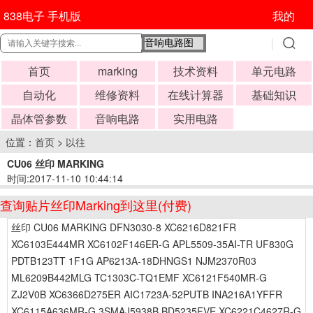
838电子 手机版
我的
首页
marking
技术资料
单元电路
自动化
维修资料
在线计算器
基础知识
晶体管参数
音响电路
实用电路
位置：
首页
>
以往
CU06 丝印 MARKING
时间:2017-11-10 10:44:14
查询贴片丝印Marking到这里(付费)
丝印 CU06 MARKING DFN3030-8 XC6216D821FR
XC6103E444MR XC6102F146ER-G APL5509-35AI-TR UF830G
PDTB123TT 1F1G AP6213A-18DHNGS1 NJM2370R03
ML6209B442MLG TC1303C-TQ1EMF XC6121F540MR-G
ZJ2V0B XC6366D275ER AIC1723A-52PUTB INA216A1YFFR
XC6115A636MR-G 3SMAJ5938B BD5235FVE XC6221C4627R-G