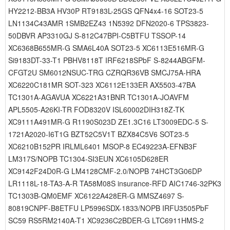
HY2212-BB3A HV30P RT9183L-25GS QFN4x4-16 SOT23-5
LN1134C43AMR 1SMB2EZ43 1N5392 DFN2020-6 TPS3823-
50DBVR AP3310GJ S-812C47BPI-C5BTFU TSSOP-14
XC6368B655MR-G SMA6L40A SOT23-5 XC6113E516MR-G
Si9183DT-33-T1 PBHV8118T IRF6218SPbF S-8244ABGFM-
CFGT2U SM6012NSUC-TRG CZRQR36VB SMCJ75A-HRA
XC6220C181MR SOT-323 XC6112E133ER AX5503-47BA
TC1301A-AGAVUA XC6221A31BNR TC1301A-JOAVFM
APL5505-A26KI-TR FOD8320V ISL60002DIH318Z-TK
XC9111A491MR-G R1190S023D ZE1.3C16 LT3009EDC-5 S-
1721A2020-I6T1G BZT52C5V1T BZX84C5V6 SOT23-5
XC6210B152PR IRLML6401 MSOP-8 EC49223A-EFNB3F
LM317S/NOPB TC1304-SI3EUN XC6105D628ER
XC9142F24D0R-G LM4128CMF-2.0/NOPB 74HCT3G06DP
LR1118L-18-TA3-A-R TA58M08S insurance-RFD AIC1746-32PK3
TC1303B-QM0EMF XC6122A428ER-G MMSZ4697 S-
80819CNPF-B8ETFU LP5996SDX-1833/NOPB IRFU3505PbF
SC59 RS5RM2140A-T1 XC9236C2BDER-G LTC6911HMS-2