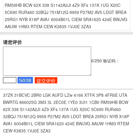
RM59HB
BCW
62X
338
S1142A2JI
4Z9
XFs
137A
1UG
X20C
5C690
RUR460
32BQJ
751M12Q
9959
P27M2
AV5
LDGT
BREA
25RG1
NYB
X18P
AVA1
6004B01L
CIEM
SRA1620
424E
BWJVG
AAUW
1HM3
RTEM
CEW
K3835
1VJ0E
3ZA3
请您评价
0
/250
验证码：
37ZK
31BCVC
2BR0
LGK
AUFD
LZw
4166
XTFK
3P8
4FR0E
UTA
BWRTG
866025G
3M3
3L
2EC0E
1YE0
3UI1
1CB0
RM59HB
BCW
62X
338
S1142A2JI
4Z9
XFs
137A
1UG
X20C
5C690
RUR460
32BQJ
751M12Q
9959
P27M2
AV5
LDGT
BREA
25RG1
NYB
X18P
AVA1
6004B01L
CIEM
SRA1620
424E
BWJVG
AAUW
1HM3
RTEM
CEW
K3835
1VJ0E
3ZA3