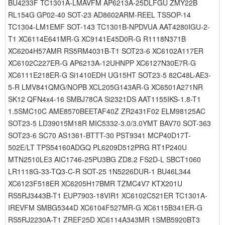
BU4233F TC1301A-LMAVFM AP6213A-25DLFGU ZMY22B
RL154G GP02-40 SOT-23 AD8602ARM-REEL TSSOP-14
TC1304-LM1EMF SOT-143 TC1301B-NPDVUA AAT4280IGU-2-
T1 XC6114E641MR-G XC9141E45D0R-G R1118N371B
XC6204H57AMR RS5RM4031B-T1 SOT23-6 XC6102A117ER
XC6102C227ER-G AP6213A-12UHNPP XC6127N30E7R-G
XC6111E218ER-G Si1410EDH UG15HT SOT23-5 82C48L-AE3-
5-R LMV841QMG/NOPB XCL205G143AR-G XC6501A271NR
SK12 QFN4x4-16 SMBJ78CA Si2321DS AAT1155IKS-1.8-T1
1.5SMC10C AME8570BEETAF40Z ZR2431F02 ELM98125AC
SOT23-5 LD39015M18R MIC5332-3.0/3.0YMT BAV70 SOT-363
SOT23-6 SC70 AS1361-BTTT-30 PST9341 MCP40D17T-
502E/LT TPS54160ADGQ PL6209D512PRG RT1P240U
MTN2510LE3 AIC1746-25PU3BG ZD8.2 FS2D-L SBCT1060
LR1118G-33-TQ3-C-R SOT-25 1N5226DUR-1 BU46L344
XC6123F518ER XC6205H17BMR TZMC4V7 KTX201U
RS5RJ3443B-T1 EUP7903-18VIR1 XC6102C521ER TC1301A-
IREVFM SMBG5344D XC6104F527MR-G XC6115B341ER-G
RS5RJ2230A-T1 ZREF25D XC6114A343MR 1SMB5920BT3