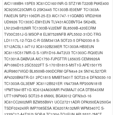
AIC1189BH-15PE5 XC61CC1601NR-G STZ1W-T220B P6KE400
XC9235C23CMR-G 2SK3445 TC1303B-IE0EMF TC1303A-
FA0EUN SiP21106DR-25-E3 AIC1747-11GDABG VRD2H08
UD9926 TC1303C-EM1EUN TLV431ACDBVTG4 SK24BL
LN1234B152MR TC1303B-VJ2EMF BL8509B-420ECRM
TV30C351J-G MSOP-8 ELM7528NFB APL5502-31DC-TRG
LD1117L-12-TQ3-C-R GSM3413A SOT23-5 DFN2030-8 S-
5712ACSL1-I4T1U XC6102B238ER TC1303A-HB3EUN
XC6115C517MR-G S-13R1D16-A4T2U3 TC1303C-RQ0EUN
TC1301A-DABVUA AIC1750-FJPGTTR L6563S CEM9926A
AP1086D15 2SC5322FT S-1701B1815-M5T1G APE1501Y5
AUR9807VIGD BL8509B-090DCRM QFN4x4-24 SN74LS27DR
AP4320BK6TR-G1 2PC1815 MMBT5401T SOT23-6 DFN3030-10
TC1303A-GL3EMF XC6112B521ER 1N4739A RP200N181B
1PMT5941BT1G XC6124A630MR P4SMAJ7.0CA DTB543XM
UTT10NP06G SOT23-8 6N90L BGA3012 QFN3x3-16
XC61CC2602MR BZM55B9V1 UCC27211ADR OPA350EA/250G4
TSDF02424XR IMP708SESA XC6207A132MR WPM3407C S-
1335C17-A4T2U3 SOP-8 TC1304-TQ1EUN APL5537-7MCT