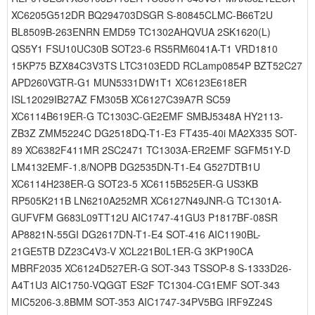
XC6205G512DR BQ294703DSGR S-80845CLMC-B66T2U
BL8509B-263ENRN EMD59 TC1302AHQVUA 2SK1620(L)
QS5Y1 FSU10UC30B SOT23-6 RS5RM6041A-T1 VRD1810
15KP75 BZX84C3V3TS LTC3103EDD RCLamp0854P BZT52C27
APD260VGTR-G1 MUN5331DW1T1 XC6123E618ER
ISL12029IB27AZ FM305B XC6127C39A7R SC59
XC6114B619ER-G TC1303C-GE2EMF SMBJ5348A HY2113-
ZB3Z ZMM5224C DG2518DQ-T1-E3 FT435-40i MA2X335 SOT-
89 XC6382F411MR 2SC2471 TC1303A-ER2EMF SGFM51Y-D
LM4132EMF-1.8/NOPB DG2535DN-T1-E4 G527DTB1U
XC6114H238ER-G SOT23-5 XC6115B525ER-G US3KB
RP505K211B LN6210A252MR XC6127N49JNR-G TC1301A-
GUFVFM G683L09TT12U AIC1747-41GU3 P1817BF-08SR
AP8821N-55GI DG2617DN-T1-E4 SOT-416 AIC1190BL-
21GE5TB DZ23C4V3-V XCL221B0L1ER-G 3KP190CA
MBRF2035 XC6124D527ER-G SOT-343 TSSOP-8 S-1333D26-
A4T1U3 AIC1750-VQGGT ES2F TC1304-CG1EMF SOT-343
MIC5206-3.8BMM SOT-353 AIC1747-34PV5BG IRF9Z24S