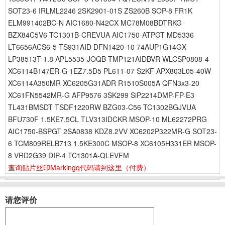
SOT23-6 IRLML2246 2SK2901-01S ZS260B SOP-8 FR1K
ELM991402BC-N AIC1680-N42CX MC78M08BDTRKG
BZX84C5V6 TC1301B-CREVUA AIC1750-ATPGT MD5336
LT6656ACS6-5 TS931AID DFN1420-10 74AUP1G14GX
LP38513T-1.8 APL5535-JOQB TMP121AIDBVR WLCSP0808-4
XC6114B147ER-G 1EZ7.5D5 PL611-07 S2KF APX803L05-40W
XC6114A350MR XC6205G31ADR R1510S005A QFN3x3-20
XC61FN5542MR-G AFP9576 3SK299 SiP2214DMP-FP-E3
TL431BMSDT TSDF1220RW BZG03-C56 TC1302BGJVUA
BFU730F 1.5KE7.5CL TLV313IDCKR MSOP-10 ML62272PRG
AIC1750-BSPGT 2SA0838 KDZ8.2VV XC6202P322MR-G SOT23-
6 TCM809RELB713 1.5KE300C MSOP-8 XC6105H331ER MSOP-
8 VRD2G39 DIP-4 TC1301A-QLEVFM
查询贴片丝印Markingq代码请到这里
（付费）
请您评价