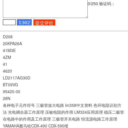
0
/250
验证码：
D208
20KPA26A
41M3E
4ZM
41
4620
LD2117AG30D
BT09VG
95420-00
28N
各种电子元件符号
三极管放大电路
lm358中文资料
色环电阻识别方
法
光电耦合器工作原理
压敏电阻的作用
LM324应用原理
稳压二极管
在电路中的作用及工作原理
三极管开关电路
恒流源电路工作原理
YAMAHA雅马哈CDX-490 CDX-590维