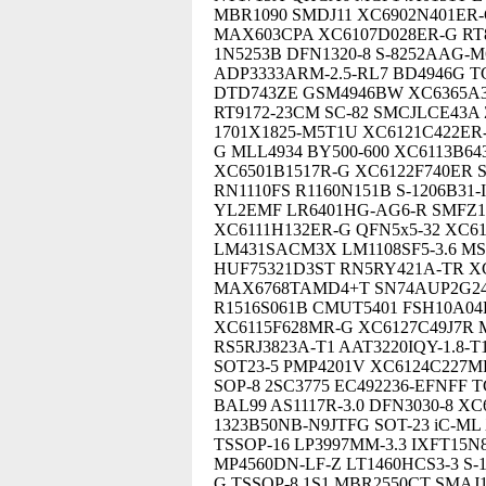
MBR1090 SMDJ11 XC6902N401ER-G
MAX603CPA XC6107D028ER-G RT
1N5253B DFN1320-8 S-8252AAG-
ADP3333ARM-2.5-RL7 BD4946G 
DTD743ZE GSM4946BW XC6365A3
RT9172-23CM SC-82 SMCJLCE43A 
1701X1825-M5T1U XC6121C422ER
G MLL4934 BY500-600 XC6113B6
XC6501B1517R-G XC6122F740ER 
RN1110FS R1160N151B S-1206B31
YL2EMF LR6401HG-AG6-R SMFZ1
XC6111H132ER-G QFN5x5-32 XC6
LM431SACM3X LM1108SF5-3.6 M
HUF75321D3ST RN5RY421A-TR X
MAX6768TAMD4+T SN74AUP2G241
R1516S061B CMUT5401 FSH10A04
XC6115F628MR-G XC6127C49J7R
RS5RJ3823A-T1 AAT3220IQY-1.8-T
SOT23-5 PMP4201V XC6124C227M
SOP-8 2SC3775 EC492236-EFNFF
BAL99 AS1117R-3.0 DFN3030-8 X
1323B50NB-N9JTFG SOT-23 iC-M
TSSOP-16 LP3997MM-3.3 IXFT15
MP4560DN-LF-Z LT1460HCS3-3 S-
G TSSOP-8 1S1 MBR2550CT SMAJ