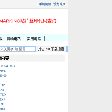
|
手机阅读
|
设为首页
MARKING贴片丝印代码查询
数
音响电路
实用电路
新内容
2117AG30D
09VG
20-00
N
HTP
32A
ATED
BXP
N2E
86BA