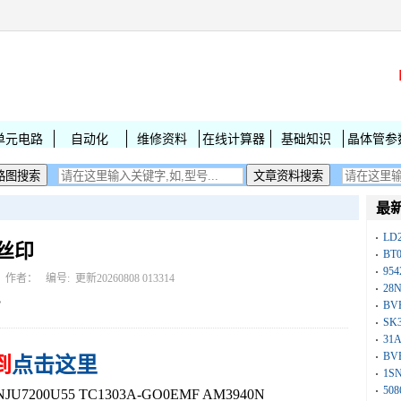
单元电路
自动化
维修资料
在线计算器
基础知识
晶体管参
最
LD
字丝印
BT
954
作者： 编号:
更新20260808 013314
28
B
BV
SK
31
BV
到
点击这里
1S
50
7200U55 TC1303A-GO0EMF AM3940N