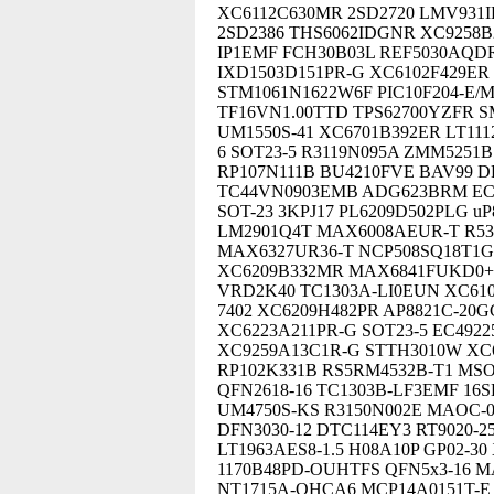
XC6112C630MR 2SD2720 LMV931
2SD2386 THS6062IDGNR XC9258B
IP1EMF FCH30B03L REF5030AQD
IXD1503D151PR-G XC6102F429ER
STM1061N1622W6F PIC10F204-E/
TF16VN1.00TTD TPS62700YZFR 
UM1550S-41 XC6701B392ER LT111
6 SOT23-5 R3119N095A ZMM5251
RP107N111B BU4210FVE BAV99 D
TC44VN0903EMB ADG623BRM EC4
SOT-23 3KPJ17 PL6209D502PLG 
LM2901Q4T MAX6008AEUR-T R53
MAX6327UR36-T NCP508SQ18T1G
XC6209B332MR MAX6841FUKD0+T
VRD2K40 TC1303A-LI0EUN XC61
7402 XC6209H482PR AP8821C-20
XC6223A211PR-G SOT23-5 EC4922
XC9259A13C1R-G STTH3010W XC
RP102K331B RS5RM4532B-T1 MSO
QFN2618-16 TC1303B-LF3EMF 16
UM4750S-KS R3150N002E MAOC-0
DFN3030-12 DTC114EY3 RT9020-2
LT1963AES8-1.5 H08A10P GP02-30
1170B48PD-OUHTFS QFN5x3-16 
NT1715A-QHCA6 MCP14A0151T-