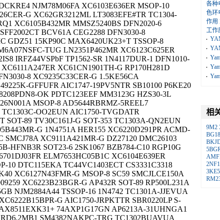
各种
IDCKRE4 NJM78M06FA XC6103E636ER MSOP-10
色环
26CER-G XC62GR3212ML LT3083EFE#TR TC1304-
作用
RQ1 XC6105B432MR MMSZ5240BS DFN2020-6
工作
 SFF2002CT BCV61A CEG2288 DFN3030-8
YA
MC GDZ51 15KP90C MAX6420UK23+T TSSOP-8
YA
SM6A07NSFC-TUG LN2351P462MR XC6123C625ER
Ya
2IS8 IRFZ44VSPbF TP1562-SR 1N4117DUR-1 DFN1010-
B XC6111A247ER XC61CN1901TH-G RP170H281D
Ya
FN3030-8 XC9235C33CER-G 1.5KE56CA
Ya
9225K-GFFUFR AIC1747-19PV5NTR SB10100 P6KE20
uP8208PDN8-OK PDTC123EEF MM3123G HZS30-3L
26N001A MSOP-8 AD5644RBRMZ-5REEL7
 TC1303C-OO2EUN AIC1750-TVGDATR
相
 SOT-89 TV30C161J-G SOT-353 TC1303A-QN2EUN
9M2
05B443MR-G 1N4751A HER155 XC6220D291PR ACMD-
BG1
GC SMCJ78A XC9111A421MR-G DZ27120 DMC26103
BKJ
5B-HFNB3R SOT23-6 2SK1067 BZB784-C10 RGP10G
5BG
6701DJ03FR ELM7653HC05B1C XC6104E639ER
AMF
P-10 DTC115EKA TC44VC1403ECT CS3331C3318
2NF1
3KE
SK40 XC6127N43FMR-G MSOP-8 SC59 SMCJLCE150A
RM2
09259 XC6223B23BGR-G AP432R SOT-89 RP500L231A
5GB NJM2884A44 TSSOP-16 1N4742 TC1301A-JJEVUA
 XC6222B15BPR-G AIC1750-JRPKTTR SBR0220LP S-
MAX8511EXK31+ 74AXP1G17GN AP6213A-31UHNGA1
E RD6.2MB1 SM4382NAKPC-TRG TC1302BUAVUA