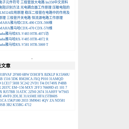
电子元件符号
三极管放大电路
lm358中文资料
电阻识别方法
光电耦合器工作原理
压敏电阻的
LM324应用原理
稳压二极管在电路中的作用及
原理
三极管开关电路
恒流源电路工作原理
MAHA雅马哈CDX-490 CDX-590维
MAHA雅马哈CDX-470 CDX-570维
maha雅马哈RX-V483 HTR-4071功
maha雅马哈RX-V485 HTR-4072 R
maha雅马哈RX-V581 HTR-5069 T
.
关文章
31BVAF
2FM0
6BW
D3H3FX
BZKLP
K15J60U
8B
1516
5DK
RM20CA
JXQ
P010
31AMQD
D
LCE17
5HH
5C242
2VD1
T4t
D1749X
P4BB
R
2037C
EM=156
MXY
2FF3
76609D
tf1
101
7
X
RJ57BB
31ATJC
2ZN0
2674
31AHFF
W7S65
E
4WF0
2DL3E
31ASME
HFA15TB60S
51CA
15KP180
2033
3M9041
4QV
ZA
ND581
3SB
3B2
K55BG
4712