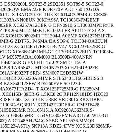
 DSS20200L SOT23-5 2SD2351 SOT89-5 SOT23-6
8202PQW BMA222E KDR720V AIC1750-JXGDA
M6T1U S-13A1C29-E6T1U3 XC6114C328MR-G CRS06
TC1303A-NN0EUN 30KPA96A TC1303C-FM2EMF
62ER XC9257A12CER-G DFN0910-6 LT3083MPDF#TR
Z2PK204 MLL5943B UF20-02-LFR AP1117D18LA S-
-G XC61CN0802MR TC1304-LA0EMF XC6127N31F7R-
43MR-G ZDT751 P4SMA43A SOP-8 TC1304-QA3EUN
SOT-23 XC6114E517ER-G BCV47 XC6123F632ER-G
-I6T2G XC6368C451MR-G TC1303B-CN2EUN TC1303B-
1V MX575ABA100M000 BL8509B-400ANRN
116B046ER-G FXLH1T45L6X SM15T15CA
SOP-8 TAR5S42U MTEH0N25J3 XC6216DB02FR
C61AN4902PT SRR4 SM4007 ESD5621W
DQER XC6220A341MR STL6340 LT6654BHS6-3
B BZX84C12SEW BD5260FVE SOT23-6
 MAX6771TAZD4+T XC6123F725MR-G FM250-M
1 XC6115B439ER-G 1.5KE8.2C RP112N181D5 HZC20
R ISR1660C XC6101E123ER VRD3016 RKZ11BKU
 TC1303C-AQ3EUN XC9142E20DER-G CMPT6428
C6105E623MR R3116N151A XC9208A363MR S-
L XC6103E425MR TC54VC3302EMB AIC1750-WLGGT
N80Q AIC1748AH-34GGX5BG APL5536-MMQB
1135D23-A6T1y 5KP13A KDZ2.4FVY XC6123D626MR-
100A ML6204A592MRG XC6115B436ER-G