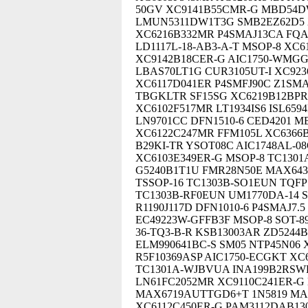
50GV XC9141B55CMR-G MBD54DWT
LMUN5311DW1T3G SMB2EZ62D5 X
XC6216B332MR P4SMAJ13CA FQA
LD1117L-18-AB3-A-T MSOP-8 XC6
XC9142B18CER-G AIC1750-WMGGL
LBAS70LT1G CUR3105UT-I XC92
XC6117D041ER P4SMFJ90C Z1SMA3
TBGKLTR SF15SG XC6219B12BPR
XC6102F517MR LT1934IS6 ISL659
LN9701CC DFN1510-6 CED4201 M
XC6122C247MR FFM105L XC6366B4
B29KI-TR YSOT08C AIC1748AL-0
XC6103E349ER-G MSOP-8 TC1301A
G5240B1T1U FMR28N50E MAX643
TSSOP-16 TC1303B-SO1EUN TQFP
TC1303B-RF0EUN UM1770DA-14 
R1190J117D DFN1010-6 P4SMAJ7.
EC49223W-GFFB3F MSOP-8 SOT-89
36-TQ3-B-R KSB13003AR ZD5244
ELM990641BC-S SM05 NTP45N06 
R5F10369ASP AIC1750-ECGKT XC
TC1301A-WJBVUA INA199B2RSWR 
LN61FC2052MR XC9110C241ER-G
MAX6719AUTTGD6+T 1N5819 MAX
XC6112C450ER-G PAM3112DAB13