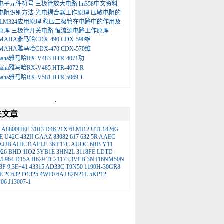
电子元件符号
三极管放大电路
lm358中文资料
电阻识别方法
光电耦合器工作原理
压敏电阻的
LM324应用原理
稳压二极管在电路中的作用及
原理
三极管开关电路
恒流源电路工作原理
MAHA雅马哈CDX-490 CDX-590维
MAHA雅马哈CDX-470 CDX-570维
maha雅马哈RX-V483 HTR-4071功
maha雅马哈RX-V485 HTR-4072 R
maha雅马哈RX-V581 HTR-5069 T
.
关文章
A
A8800HEF
31R3
D4K21X
6LMI12
UTL1426G
E
U42C
432II
GAAZ
83082
617
632
5R
AAEC
AJJB
AHE
31AELF
3KP17C
AUOC
6RB
Y11
26
BHD
1IO2
3YB1E
3HN2L
3118FE
LDTD
M
964
D15A
H629
TC21173.3VEB
3N
I16NM50N
3F
9.3E+41
43315
AD33C
T9N50
1190H-30GR8
E
2C632
D1325
4WF0
6AJ
82N21L
5KP12
06
J13007-1