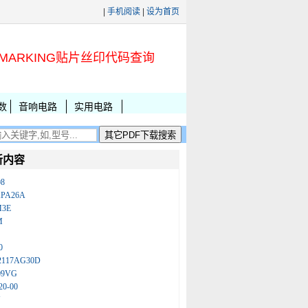
|
手机阅读
|
设为首页
MARKING贴片丝印代码查询
数
音响电路
实用电路
新内容
08
KPA26A
M3E
M
0
2117AG30D
09VG
20-00
N