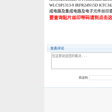
WLCSP1313-9 IRFR24N15D KTC34
成电路及集成电路及电子元件丝印
要查询贴片丝印带码请到点击
发表评论
验证码: