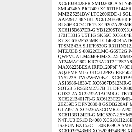
XC6103B428ER SMDJ200CA STN49
SML4746A PJC7409 XC6111E144E
MMBZ5251BW LTC2606IDD-1 SGL3
AAP2917-48NIR1 XC6124E646ER 
BL8069CC3CTR15 XC9207A283MR
XC6115B637ER-G YB1230ST89X31
1701T3315-U5T1G SK56C XC6104
R7 XC6102F535MR LC1463CB5ATR
TPSMB43A SiHFI9530G R3111N31
MTZJ33B S-80922CLMC-G6ST2G P
QWFVUA LM4040EIM3X-2.5 MM3Z
AT24MAC602 KIC73A20T2 TPS7A
MAX6225BESA IRFD120PbF V40D1
AQ2EMF ML6101C312PRG REF5020I
1N5222A TV02W6V0B-G XC6103B6
AS13986-1833-T XC6367D512MR-G
SOT23-5 RS5RM2737B-T1 DFN303
GDZ2.2A XC9235A1ACMR-G TK70
XC6221B4017R-G XC6123C229MR-G
2EZ39D5 DFN2030-8 GSDB220AF
GLZJ9.1A XC9236A3CDMR-G AP05
XC6113B124ER-G MIC5207-2.5YM5
N4T1U3 ES1D R4000 XC6101H218
IS3EUN BZT52C11 30KP39CA SMB
XC6103F543MR XC6209H54BPR XC