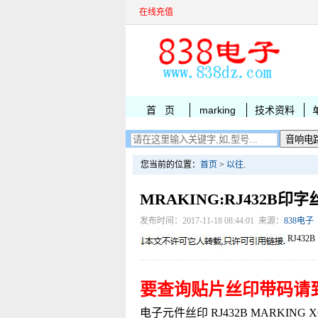
在线充值
首 页
marking
技术资料
您当前的位置：
首页
>
以往
.
MRAKING:RJ432B印字
发布时间：2017-11-18 08:44:01 来源：
838电子
RJ432B
要查询贴片丝印带码请
电子元件丝印 RJ432B MARKING XC6