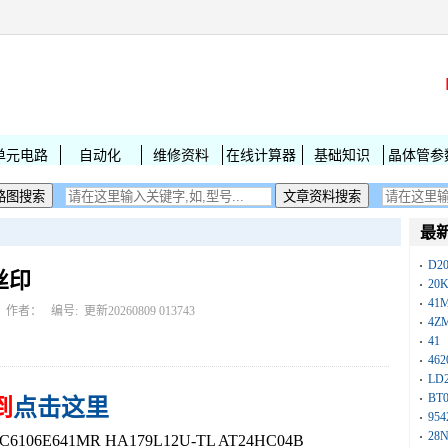
单元电路
自动化
维修资料
在线计算器
基础知识
晶体管参
最
D2
丝印
20
41
作者： 编号:
更新20260809 013743
4Z
41
462
LD
BT
到
点击这里
954
28
106E641MR HA179L12U-TL AT24HC04B