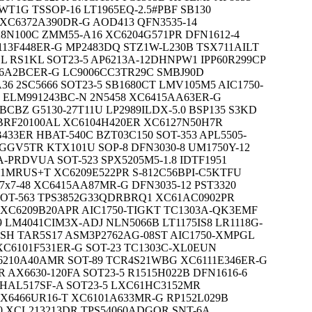
1G TSSOP-16 LT1965EQ-2.5#PBF SB130
C6372A390DR-G AOD413 QFN3535-14
8N100C ZMM55-A16 XC6204G571PR DFN1612-4
113F448ER-G MP2483DQ STZ1W-L230B TSX711AILT
 RS1KL SOT23-5 AP6213A-12DHNPW1 IPP60R299CP
36A2BCER-G LC9006CC3TR29C SMBJ90D
6 2SC5666 SOT23-5 SB1680CT LMV105M5 AIC1750-
 ELM991243BC-N 2N5458 XC6415AA63ER-G
4BCBZ G5130-27T11U LP2989ILDX-5.0 BSP135 S3KD
BRF20100AL XC6104H420ER XC6127N50H7R
33ER HBAT-540C BZT03C150 SOT-353 APL5505-
8GGV5TR KTX101U SOP-8 DFN3030-8 UM1750Y-12
-PRDVUA SOT-523 SPX5205M5-1.8 IDTF1951
1MRUS+T XC6209E522PR S-812C56BPI-C5KTFU
7x7-48 XC6415AA87MR-G DFN3035-12 PST3320
SOT-563 TPS3852G33QDRBRQ1 XC61AC0902PR
5 XC6209B20APR AIC1750-TIGKT TC1303A-QK3EMF
 LM4041CIM3X-ADJ NLN5066B LT1175IS8 LR1118G-
BSH TAR5S17 ASM3P2762AG-08ST AIC1750-XMPGL
XC6101F531ER-G SOT-23 TC1303C-XL0EUN
6210A40AMR SOT-89 TCR4S21WBG XC6111E346ER-G
AX6630-120FA SOT23-5 R1515H022B DFN1616-6
 HAL517SF-A SOT23-5 LXC61HC3152MR
6466UR16-T XC6101A633MR-G RP152L029B
0 XCL213213DR TPS54060ADGQR SNT-6A