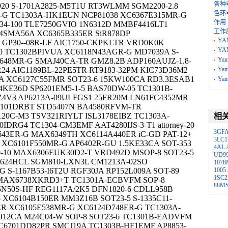
各种
20 S-1701A2825-M5T1U RT3WLMM SGM2200-2.8
色环
R-G TC1303A-HK1EUN NCP81038 XC6367E315MR-G
作用
4-100 TLE7250GVIO 1N6312D MMBF4416LT1
工作
P4SMA56A XC6365B335ER SiR878DP
YA
 GP30--08R-LF AIC1750-CKPKLTR VRD0K0K
YA
0 TC1302BPIVUA XC6118N43AGR-G MD7039A S-
Ya
E648MR-G SMAJ40CA-TR GMZ8.2B ADP160AUJZ-1.8-
24 AIC1189BL-22PE5TR RT9183-32PM KIC73D36M2
Ya
2A XC6127C55FMR SOT23-6 15KW100CA RD3.3ESAB1
Ya
4KE36D SP6201EM5-1-5 BAS70DW-05 TC1301B-
4V3 AP6213A-09ULFGS1 25FR20M LN61FC4352MR
8101DRBT STD5407N BA4580RFVM-TR
20C-M3 TSV321RIYLT ISL3178EIBZ TC1303A-
相
DRG4 TC1304-CM3EMF AAT4280IJS-3-T1 attorney-20
3GF
43ER-G MAX6349TH XC6114A440ER iC-GD PAT-12+
3LC1
 XC6101F550MR-G AP6402R-GU 1.5KE33CA SOT-353
4AL
0-10 MAX6306EUK30D2-T VRD492D MSOP-8 SOT23-5
UD99
624HCL SGM810-LXN3L CM1213A-02SO
1078
 S-1167B53-I6T2U RGF30JA RP152L009A SOT-89
1005
1SC2
 MAX6738XKRD3+T TC1301A-ECBVFM SOP-8
88MS
N50S-HF REG1117A/2K5 DFN1820-6 CDLL958B
 XC6104B150ER MM3Z16B SOT23-5 S-1335C11-
ER XC6105E538MR-G XC6124D748ER-G TC1303A-
J12CA M24C04-W SOP-8 SOT23-6 TC1301B-EADVFM
6701DD82PR SMCJ19A TC1303B-HF1EMF AP8853-