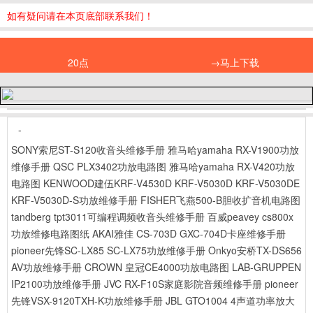
如有疑问请在本页底部联系我们！
20点
→马上下载
-
SONY索尼ST-S120收音头维修手册
雅马哈yamaha RX-V1900功放
维修手册
QSC PLX3402功放电路图
雅马哈yamaha RX-V420功放
电路图
KENWOOD建伍KRF-V4530D KRF-V5030D KRF-V5030DE
KRF-V5030D-S功放维修手册
FISHER飞燕500-B胆收扩音机电路图
tandberg tpt3011可编程调频收音头维修手册
百威peavey cs800x
功放维修电路图纸
AKAI雅佳 CS-703D GXC-704D卡座维修手册
pioneer先锋SC-LX85 SC-LX75功放维修手册
Onkyo安桥TX-DS656
AV功放维修手册
CROWN 皇冠CE4000功放电路图
LAB-GRUPPEN
IP2100功放维修手册
JVC RX-F10S家庭影院音频维修手册
pioneer
先锋VSX-9120TXH-K功放维修手册
JBL GTO1004 4声道功率放大