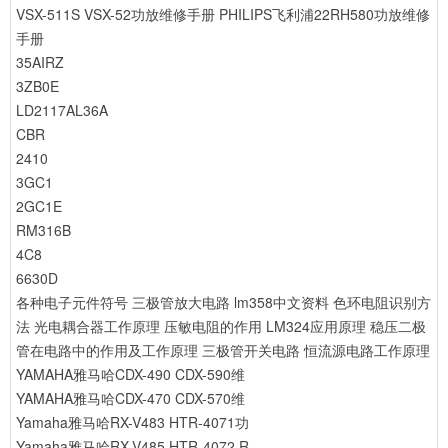
VSX-511S VSX-52功放维修手册
PHILIPS飞利浦22RH580功放维修
手册
35AIRZ
3ZB0E
LD2117AL36A
CBR
2410
3GC1
2GC1E
RM316B
4C8
6630D
各种电子元件符号
三极管放大电路
lm358中文资料
色环电阻识别方
法
光电耦合器工作原理
压敏电阻的作用
LM324应用原理
稳压二极
管在电路中的作用及工作原理
三极管开关电路
恒流源电路工作原理
YAMAHA雅马哈CDX-490 CDX-590维
YAMAHA雅马哈CDX-470 CDX-570维
Yamaha雅马哈RX-V483 HTR-4071功
Yamaha雅马哈RX-V485 HTR-4072 R