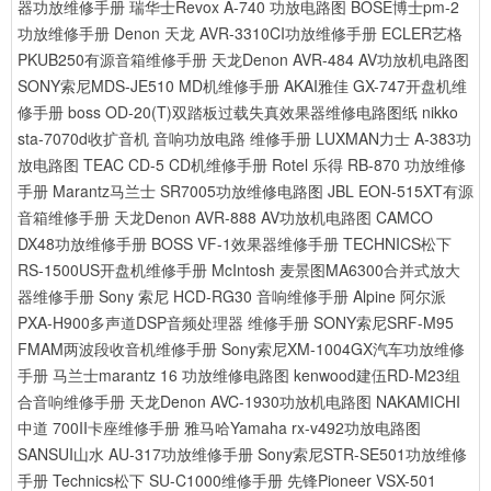
器功放维修手册
瑞华士Revox A-740 功放电路图
BOSE博士pm-2
功放维修手册
Denon 天龙 AVR-3310CI功放维修手册
ECLER艺格
PKUB250有源音箱维修手册
天龙Denon AVR-484 AV功放机电路图
SONY索尼MDS-JE510 MD机维修手册
AKAI雅佳 GX-747开盘机维
修手册
boss OD-20(T)双踏板过载失真效果器维修电路图纸
nikko
sta-7070d收扩音机 音响功放电路 维修手册
LUXMAN力士 A-383功
放电路图
TEAC CD-5 CD机维修手册
Rotel 乐得 RB-870 功放维修
手册
Marantz马兰士 SR7005功放维修电路图
JBL EON-515XT有源
音箱维修手册
天龙Denon AVR-888 AV功放机电路图
CAMCO
DX48功放维修手册
BOSS VF-1效果器维修手册
TECHNICS松下
RS-1500US开盘机维修手册
McIntosh 麦景图MA6300合并式放大
器维修手册
Sony 索尼 HCD-RG30 音响维修手册
Alpine 阿尔派
PXA-H900多声道DSP音频处理器 维修手册
SONY索尼SRF-M95
FMAM两波段收音机维修手册
Sony索尼XM-1004GX汽车功放维修
手册
马兰士marantz 16 功放维修电路图
kenwood建伍RD-M23组
合音响维修手册
天龙Denon AVC-1930功放机电路图
NAKAMICHI
中道 700II卡座维修手册
雅马哈Yamaha rx-v492功放电路图
SANSUI山水 AU-317功放维修手册
Sony索尼STR-SE501功放维修
手册
Technics松下 SU-C1000维修手册
先锋Pioneer VSX-501