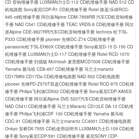
CD 音响维修手册
LUXMAN力士D-112 CD机维修手册
NAD 512 CD
机电路图
Sony索尼CDP-R1 CD机维修手册
Rotel 路遥/乐得RCC-
945 cd机维修手册
阿尔派Alpine CDM-7858RB 汽车CD机音响维修
手册
NAD C541 CD机维修手册
TEAC VRDS-8 CD机维修手册
阿尔
派Alpine CDE-9827RR汽车CD机音响维修手册
technics 松下SL-
P333 CD机维修手册
pioneer 先锋DC-Z74 CD机维修手册
panasonic松下SL-EH60X CD机维修手册
Sony索尼D-15 D-150 CD
机维修手册
LUXMAN力士D-117 CD机维修手册
Rotel RCD-1070
CD机维修手册 扫描版
McIntosh 麦景图MCD7008 CD机维修手册
Yamaha 雅马哈 CDX-497 CD机维修手册
马兰士marantz
CD17MKii CD17Da CD机维修电路图
NAD 502 CD机电路图
pioneer 先锋PD-Z570T双盘CD机维修手册
Rotel RCD-975 CD机维
修手册
Philips飞利浦CD502 CD机维修手册
Sony索尼CDP-XA5ES
CD机维修手册
阿尔派Alpine DVE-5207汽车CD机音响维修手册
NAD C541i CD机维修手册
马兰士Marantz CD12LE DA-12 CD机维
修手册
Philips飞利浦CDF 100 CD机维修手册
Yamaha 雅马哈
CDC-91 CD机维修手册
马兰士marantz CC4001 CD机维修电路图
Onkyo 安桥DX-7555 CD机使用说明书
LUXMAN力士D-109 CD机维
修手册
Sony索尼CDP-591 CD机维修手册
索尼SONY CDP-