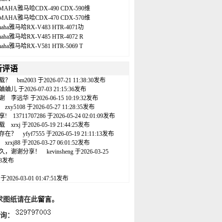
MAHA雅马哈CDX-490 CDX-590维
MAHA雅马哈CDX-470 CDX-570维
maha雅马哈RX-V483 HTR-4071功
maha雅马哈RX-V485 HTR-4072 R
maha雅马哈RX-V581 HTR-5069 T
新评语
载？
bm2003
于2026-07-21 11:38:30发布
蛐蛐儿
于2026-07-03 21:15:36发布
谢
李远华
于2026-06-15 10:19:32发布
zxy5108
于2026-05-27 11:28:35发布
享!
13711707286
于2026-05-24 02:01:09发布
载
xrxj
于2026-05-19 21:44:25发布
存在？
yfyf7555
于2026-05-19 21:11:13发布
xrxj88
于2026-03-27 06:01:52发布
久，谢谢分享！
kevinsheng
于2026-03-25
:43发布
名
于2026-03-01 01:47:51发布
求图纸请在此
留言
。
咨询：