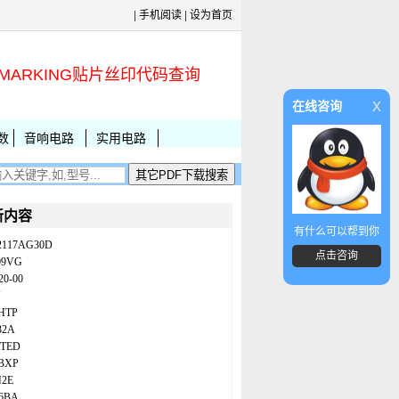
|
手机阅读
|
设为首页
MARKING贴片丝印代码查询
x
在线咨询
数
音响电路
实用电路
新内容
有什么可以帮到你
2117AG30D
点击咨询
09VG
20-00
N
HTP
32A
ATED
BXP
N2E
86BA