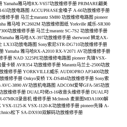
册
Yamaha雅马哈RX-V657功放维修手册
PRIMARE翩美
PM-63功放电路图
ACCUPHASE金嗓子 A-60功放维修手册
功放维修手册
马兰士marantz SM80 功放维修电路图
pioneer
maha 雅马哈 PC2602M 功放维修图纸
Yorkville 威乐-SR300
U-7300功放维修手册
马兰士marantz SC-7S2 功放维修手册
Yamaha 雅马哈AX-397功放维修手册
sherwood 狮龙AX-
士 LX33功放电路图
Sony索尼STR-DG710功放维修手册
手册
Yamaha 雅马哈RX-A2010 RX-V2071 AV功放维修手册
维修手册
NAD 3225PE功放维修电路图
pioneer 先锋VSX-
don哈曼卡顿 AVR354 功放维修手册
Marantz马兰士-2500功放
R功放维修手册
YORKVILLE威乐 AUDIOPRO AP3400功放
1 功放维修手册
Onkyo安桥 TX-DS484功放维修手册
Sony索
n AVC-3890 AV功放机电路图
ADCOM爱琴GFA-585功放
2-S功放维修手册
DUAL叼佬ct-16收音头维修手册
DUAL叼
 DR-07MKII录音机 维修手册
McIntosh 麦景图MDA1000解
-K VSX-1125-K VSX-1120-K功放维修手册
pioneer先锋 A-
echnics松下 SA-DX930双解码功放维修手册