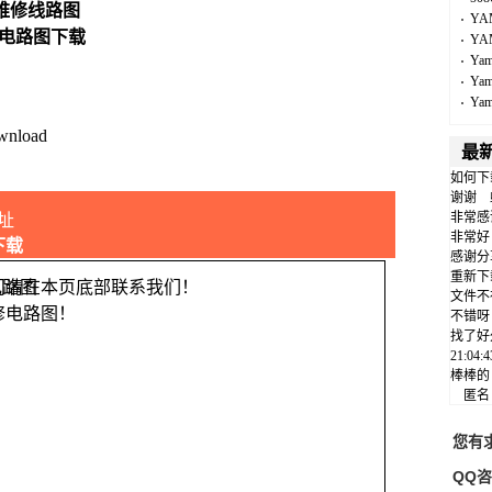
维修线路图
YA
,电路图下载
YA
Ya
Ya
Ya
wnload
最
如何下
谢谢
非常感
址
非常好
下载
感谢分
重新下
问请在本页底部联系我们！
文件不
修电路图！
不错呀
找了好
21:04
棒棒的
匿
您有
QQ