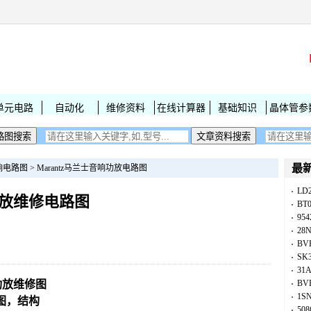
单元电路
自动化
维修资料
在线计算器
基础知识
晶体管参
最
响电路图
>
Marantz马兰士音响功放电路图
LD
01功放维修电路图
BT
954
28
BV
SK
31
1功放维修图
BV
1S
图，结构
50