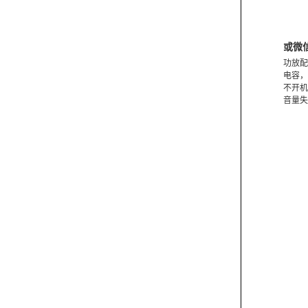
或微
功放配
电容，
不开机
音量失