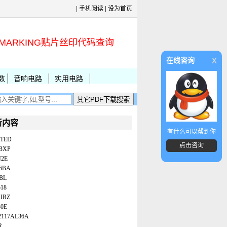
|
手机阅读
|
设为首页
MARKING贴片丝印代码查询
x
在线咨询
数
音响电路
实用电路
新内容
有什么可以帮到你
ATED
点击咨询
BXP
N2E
86BA
BL
18
IRZ
B0E
2117AL36A
R