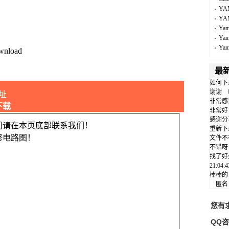
YA
YA
Ya
Ya
Ya
wnload
最
如何下
谢谢
址
非常感
下载
非常好
感谢分
问请在本页底部联系我们！
重新下
修电路图！
文件不
不错呀
找了好
21:04
棒棒的
匿
您有
QQ