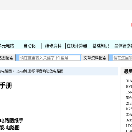
单元电路
自动化
维修资料
在线计算器
基础知识
晶体管参
最
响电路图
>
Rotel路遥/乐得音响功放电路图
31
修手册
BV
1S
50
218
K25
35A
维修电路图纸手
3Z
LD
版-电路图
CB