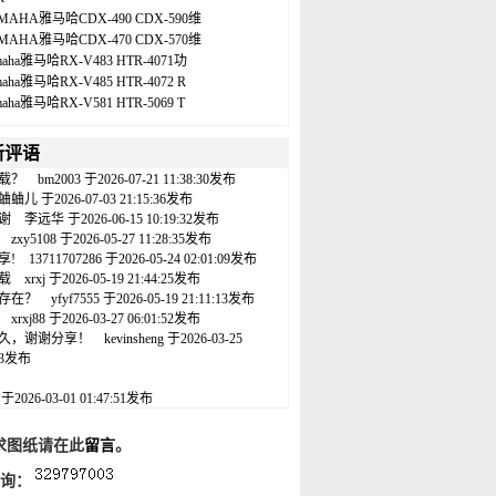
MAHA雅马哈CDX-490 CDX-590维
MAHA雅马哈CDX-470 CDX-570维
maha雅马哈RX-V483 HTR-4071功
maha雅马哈RX-V485 HTR-4072 R
maha雅马哈RX-V581 HTR-5069 T
新评语
载？
bm2003
于2026-07-21 11:38:30发布
蛐蛐儿
于2026-07-03 21:15:36发布
谢
李远华
于2026-06-15 10:19:32发布
zxy5108
于2026-05-27 11:28:35发布
享!
13711707286
于2026-05-24 02:01:09发布
载
xrxj
于2026-05-19 21:44:25发布
存在？
yfyf7555
于2026-05-19 21:11:13发布
xrxj88
于2026-03-27 06:01:52发布
久，谢谢分享！
kevinsheng
于2026-03-25
:43发布
名
于2026-03-01 01:47:51发布
求图纸请在此
留言
。
咨询：