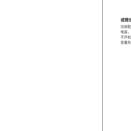
或微
功放配
电容，
不开机
音量失