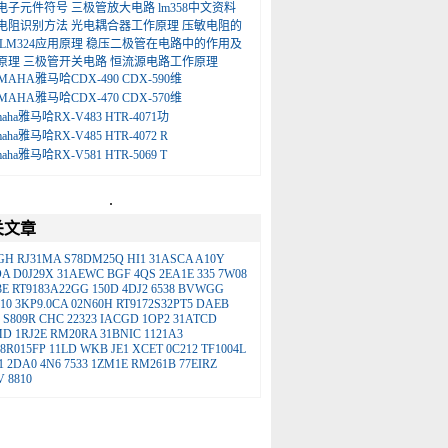
电子元件符号
三极管放大电路
lm358中文资料
电阻识别方法
光电耦合器工作原理
压敏电阻的
LM324应用原理
稳压二极管在电路中的作用及
原理
三极管开关电路
恒流源电路工作原理
MAHA雅马哈CDX-490 CDX-590维
MAHA雅马哈CDX-470 CDX-570维
maha雅马哈RX-V483 HTR-4071功
maha雅马哈RX-V485 HTR-4072 R
maha雅马哈RX-V581 HTR-5069 T
.
关文章
GH
RJ31MA
S78DM25Q
HI1
31ASCA
A10Y
DA
D0J29X
31AEWC
BGF
4QS
2EA1E
335
7W08
3E
RT9183A22GG
150D
4DJ2
6538
BVWGG
10
3KP9.0CA
02N60H
RT9172S32PT5
DAEB
S809R
CHC
22323
IACGD
1OP2
31ATCD
MD
1RJ2E
RM20RA
31BNIC
1121A3
8R015FP
11LD
WKB
JE1
XCET
0C212
TF1004L
1
2DA0
4N6
7533
1ZM1E
RM261B
77EIRZ
V
8810