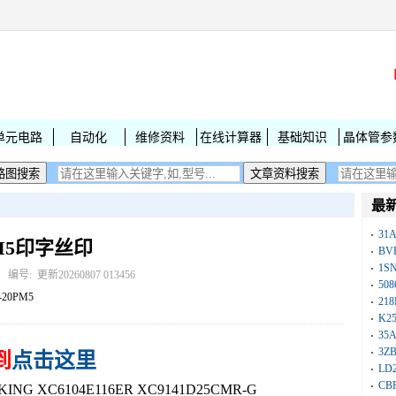
单元电路
自动化
维修资料
在线计算器
基础知识
晶体管参
最
31
0PM5印字丝印
BV
1S
： 编号:
更新20260807 013456
50
-20PM5
218
K25
35A
3Z
到
点击这里
LD
CB
NG XC6104E116ER XC9141D25CMR-G