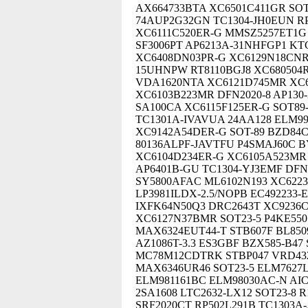
AX664733BTA XC6501C411GR SOT
74AUP2G32GN TC1304-JH0EUN RP
XC6111C520ER-G MMSZ5257ET1G
SF3006PT AP6213A-31NHFGP1 KTC
XC6408DN03PR-G XC6129N18CNR
15UHNPW RT8110BGJ8 XC680504
VDA1620NTA XC6121D745MR XC6
XC6103B223MR DFN2020-8 AP130
SA100CA XC6115F125ER-G SOT89
TC1301A-IVAVUA 24AA128 ELM99
XC9142A54DER-G SOT-89 BZD84C
80136ALPF-JAVTFU P4SMAJ60C B
XC6104D234ER-G XC6105A523MR
AP6401B-GU TC1304-YJ3EMF DFN2
SY5800AFAC ML6102N193 XC622
LP3981ILDX-2.5/NOPB EC492233-
IXFK64N50Q3 DRC2643T XC9236C
XC6127N37BMR SOT23-5 P4KE550
MAX6324EUT44-T STB607F BL85
AZ1086T-3.3 ES3GBF BZX585-B47
MC78M12CDTRK STBP047 VRD432B
MAX6346UR46 SOT23-5 ELM7627L
ELM981161BC ELM98030AC-N AI
2SA1608 LTC2632-LX12 SOT23-8
SRF2020CT RP502L291B TC1303