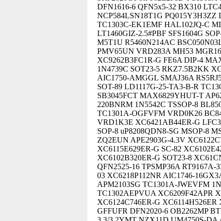
DFN1616-6 QFN5x5-32 BX310 LTC
NCP584LSN18T1G PQ015Y3H3ZZ 
TC1303C-EK1EMF HAL102JQ-C M
LT1460GIZ-2.5#PBF SFS1604G SO
M5T1U R5460N214AC BSC050N03
PMV65UN VRD283A MH53 MGR1607
XC9262B3FC1R-G FE6A DIP-4 MA
1N4739C SOT23-5 RKZ7.5B2KK X
AIC1750-AMGGL SMAJ36A RS5RJ5
SOT-89 LD1117G-25-TA3-B-R TC
SB3045FCT MAX6829YHUT-T AP62
220BNRM 1N5542C TSSOP-8 BL85
TC1301A-OGFVFM VRD0K26 BC846
VRD1K3E XC6421AB44ER-G LFC32
SOP-8 uP8208QDN8-SG MSOP-8 MS
ZQ2EUN APE2903G-4.3V XC6122C
XC6115E629ER-G SC-82 XC6102E
XC6102B320ER-G SOT23-8 XC61C
QFN2525-16 TPSMP36A RT9167A-3
03 XC6218P112NR AIC1746-16GX
APM2103SG TC1301A-JWEVFM 1N
TC1302AEPVUA XC6209F42APR X
XC6124C746ER-G XC6114H526ER 
GFFUFR DFN2020-6 OB2262MP BT
3.3/3.2YMT NZX11D UM4750S-DA