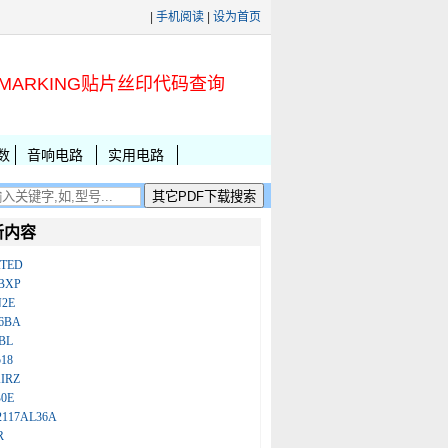
|
手机阅读
|
设为首页
MARKING贴片丝印代码查询
数
音响电路
实用电路
新内容
ATED
BXP
N2E
86BA
BL
18
IRZ
B0E
2117AL36A
R