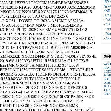
各种
-323 MLL5223A LT3080EMS8E#PBF MMSZ5245BS
色环
115L201B RT9198-33GB MPQ4568GQ XC6122E520MR
作用
 MSOP-8 NUP2201MR6 XC6217D122NR MM3404A15
工作
4372 LD1117G-36-TA3-C-R DFN2525-6
YA
-G XC6111D335ER TC1303A-AS1EMF AP6213A-
YA
R-G XC6105C341MR MSOP-8 ML6102C542MRG
Ya
2GR5812PL TC1303C-XI0EMF UM36517S DS1812
-20R BZT52C8V2WT AME8803AEEY TSSOP-8
Ya
-5 SOT-23 XC6121C616MR-G 1N3042CUR-1 SMAJ10AT
Ya
1291BC-N HMC6789BLC5A XC6112D216ER-G SOT-23
12 TC1301B-TPFVFM CD214B-F2600 ELM98049BC S-
YT08PI-400 XC6111E529MR-G UM3730DA-33
 ZMM5232B XC6111E444MR-G SBRT4M30LP SRV05-4L
相
018-6 S-1172B23-U5T1U RS5RJ2818A-T1 SOT23-5
4439
3E221MR-G SMF48A MMBT1815 BZX84C30W
12A
EEFB3F AIC1750-FTPGT SS33B ADM811-3TARTZ-RL7
1GD
40CMR-G AP6213A-15DLNPP DFN1410-8 RP154L020A
6LMI
 RS5RJ4233A-T1 TC1302AILVMF TPCP8001-H
3DS3
09B-490BCRM 2SD1368 SN74AVC2T245RSWR
AM
KIA7
 S-1333B17-A4T2U3 XC6113D635MR-G DFN2018-6
CHA
 AX5505-41BA VRD1A50 AAP2917-285VIR1 SOP-8
3062
C50B1C XC6222D501PR-G XC6216D761PR SiB488DK
C1190BL-34PE5 XC9235A3EDER-G CHUMG9GP
 R1161N141D XC6104C323MR XC6105B423MR
A-JG2EMF DMN601TK XC6114H130ER-G STM704TM6F