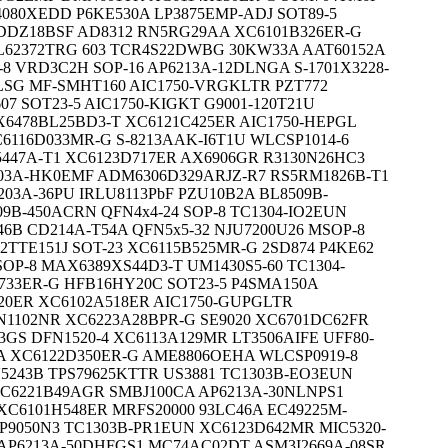
4080XEDD P6KE530A LP3875EMP-ADJ SOT89-5
DDZ18BSF AD8312 RN5RG29AA XC6101B326ER-G
L62372TRG 603 TCR4S22DWBG 30KW33A AAT60152A
P-8 VRD3C2H SOP-16 AP6213A-12DLNGA S-1701X3228-
LSG MF-SMHT160 AIC1750-VRGKLTR PZT772
 SOT23-5 AIC1750-KIGKT G9001-120T21U
X6478BL25BD3-T XC6121C425ER AIC1750-HEPGL
C6116D033MR-G S-8213AAK-I6T1U WLCSP1014-6
447A-T1 XC6123D717ER AX6906GR R3130N26HC3
1303A-HK0EMF ADM6306D329ARJZ-R7 RS5RM1826B-T1
03A-36PU IRLU8113PbF PZU10B2A BL8509B-
09B-450ACRN QFN4x4-24 SOP-8 TC1304-IO2EUN
B CD214A-T54A QFN5x5-32 NJU7200U26 MSOP-8
TTE151J SOT-23 XC6115B525MR-G 2SD874 P4KE62
OP-8 MAX6389XS44D3-T UM1430S5-60 TC1304-
733ER-G HFB16HY20C SOT23-5 P4SMA150A
420ER XC6102A518ER AIC1750-GUPGLTR
N1102NR XC6223A28BPR-G SE9020 XC6701DC62FR
3GS DFN1520-4 XC6113A129MR LT3506AIFE UFF80-
3A XC6122D350ER-G AME8806OEHA WLCSP0919-8
5243B TPS79625KTTR US3881 TC1303B-EO3EUN
C6221B49AGR SMBJ100CA AP6213A-30NLNPS1
XC6101H548ER MRFS20000 93LC46A EC49225M-
P9050N3 TC1303B-PR1EUN XC6123D642MR MIC5320-
 AP6213A-50DHFGS1 MC74AC02DT ASM3I2669A-08SR