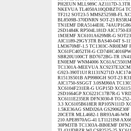
PH2EUN MLL989C AZ1117D-3.3TR
NKEVUA TL4050A10QDBZTG4 TC
TF212 SOT23-5 MMSZ5259B-FL XC
BL8509B-370DNRN SOT-23 RS5RJ4
TN1EMF DRA5144E0L 74AUP1G86
2SD1484K RP504L181D AIC1750-E
1M3EMF XC6101A629MR-G SOT23-
AIC1189-29GY3TR BAS40-04T S-1
LM3670MF-1.5 TC1303C-NR0EMF F
XC61FC4052TH-G CD74HC4016PW
SBR20U100CT BD7672BG-TR 1N41
EN0EMF WNM4006 XC61AC5501MR
TC1301A-MEEVUA XC9237E32CMR-
G923-390T1Uf R1131N271D AIC1
R1513S501B AP9980GH SOT-23 R3
AIC1750-SSGGT 3.0SMJ60A TC130
XC6104F231ER-G UGP15D XC6115
2SD1664GP XC6221C17B7R-G VRD
XC6111E235ER DFN3030-8 TO-252
3.3 XC6105B618ER RP105N111D X
1.5KE36AG SMDJ26A GS2906Z30F
20CETR MLL4682-1 BR93A46-WM X
210 APE8970AG-41 LT1121IS8 AX6
30PM3TB TC1303A-BB0EMF DFN20
TL431IDBZR WLCSP2525-25 XC61