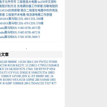
电子元件符号
三极管放大电路
lm358中文资料
电阻识别方法
光电耦合器工作原理
压敏电阻的
LM324应用原理
稳压二极管在电路中的作用及
原理
三极管开关电路
恒流源电路工作原理
MAHA雅马哈CDX-490 CDX-590维
MAHA雅马哈CDX-470 CDX-570维
maha雅马哈RX-V483 HTR-4071功
maha雅马哈RX-V485 HTR-4072 R
maha雅马哈RX-V581 HTR-5069 T
.
关文章
662AB
9R800C
11GM
2B4
CAW
PW555
3YH0E
5C530
B1530
KE27C
13
25RG1
C79N12
D284KX
2KX
U6
SK3020
9576
17041
338
BYNVP
HN4
5A371
GYVGG
D362GX
SS8027GT54
1BR3
W
31BBUF
GP10B
2DN
iC-NT
BMRF
60C
24
9S
B1J093
WFA
811B
1DP0E
2BI
S10S60
1005
0F-R
62BP
31BRKB
280
L7924ACD2
T327
R77