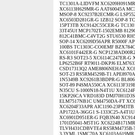
TC1301A-LIDVFM XC6209H091MR 
XC6113H629MR-G AAT60045A MC3
MSOP-8 XC9237B2ECMR-G LSP552
XC6503D281GR-G 1ZB12 SOP-8 TC
15PT3TB XC9142C55CER-G TC13
33T45Uf MCP1702T-1502EMB 8129
812C41BMC-C4VT2G STU6530 RH5
SOP-14 XC6209D56APR R5000F A
100BS TC1303C-CO0EMF BZX784C
XC6101F442ER-G NCP1238AD00R2
RS-R3 SOT23-5 XC6114C247ER-G 
LP6252B6F RT9011-DKPJ6 ELM76
CSD17313Q2 AME8806NEHAZ XC6
SOT-23 RS5RM4529B-T1 APE8970A
1N5349B XC9261B3BDPR-G BL806
SOT-89 P4SMA550CA XC6113F319E
N35CU S-1000N18-N4T1U XC6124
15KP26CA VRD183D DMJ70H1D3S
ELM7517NB1C UM4750DA-FT XC6
XC6204F33APR AIC1190-23PM3TB
AP1722A-36GG1 S-1333C25-A4T1
XC6901D951ER-G FQB3N40 XC914
1701D5041-M5T1G XC6224B171MR-
TLVH431CDBVTE4 RS5RM4735B-T1
3.3YML 1SMC70A XC6103A619MR