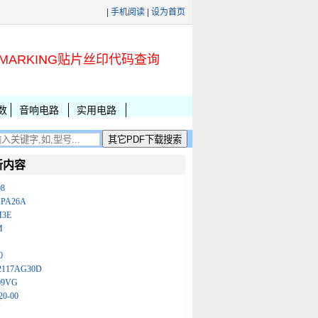
|
手机阅读
|
设为首页
MARKING贴片丝印代码查询
数
音响电路
实用电路
新内容
08
KPA26A
M3E
M
0
2117AG30D
09VG
20-00
N