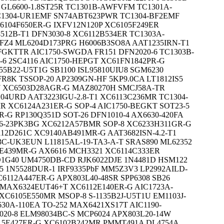
 GL6600-1.8ST25R TC1301B-AWFVFM TC1301A-
1304-UR1EMF SN74ABT623PWR TC1304-BF2EMF
6104F650ER-G IXFV12N120P XC6105F249ER
512B-T1 DFN3030-8 XC6112B534ER TC1303A-
FZ4 ML6204D173PRG H6006B3SO8A AAT1235IRN-T1
FGKTTR AIC1750-SWGDA FR151 DFN2020-6 TC1303B-
6 2SC4116 AIC1750-HEPGT XC61FN1842PR-G
155B22-U5T1G SB1100 ISL95810UIU8 SGM6230
R8K TSSOP-20 AP2309GN-HF 5KP9.0CA LT1812IS5
 XC6503D28AGR-G MAZ80270H SMCJ58A-TR
04URD AAT3223IGU-2.8-T1 XC6113C236MR TC1304-
 XC6124A231ER-G SOP-4 AIC1750-BEGKT SOT23-5
G RP130Q351D SOT-26 DFN1010-4 AX6630-420FA
746-23PK3BG XC6212A57BMR SOP-8 XC6233H311GR-G
112D261C XC9140AB491MR-G AAT3682ISN-4.2-T1
3C-UK3EUN L11815AL-19-TA3-A-T SRAS890 ML62352
E439MR-G AX6616 MCH3321 XC6114C333ER
1G40 UM4750DB-CD RJK6022DJE 1N4481D HSM122
-5 1N5528DUR-1 IRF9335PbF MM5Z3V3 LP2992AILD-
C6112A447ER-G APX803L40-48SR SPP6308 SB26
 MAX6324EUT46+T XC6112E140ER-G AIC1723A-
C6105E550MR MSOP-8 S-1135B2J-U5T1U EM1103J-
630A-110EA TO-252 MAX6421XS17T AIC1190-
20-8 ELM98034BC-S MCP6024 APX803L20-14W
15E427ER-G XC6102B242MR PMMT491A DL4754A