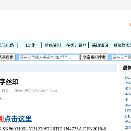
单元电路
自动化
维修资料
在线计算器
基础知识
晶体管参
最
D2
L印字丝印
20
41
作者： 编号:
更新20260809 013148
4Z
WL
41
462
LD
BT
到
点击这里
954
28
603190L YB1220ST26TIE 1N4735A DFN2018-6