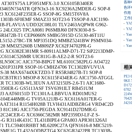
各种
AT30TS75A LP5951MFX-3.0 XC6105B340ER
色环
3465N?34ATR QFN3x3-16 XC9236A2MDER-G SOP-8
作用
3 XC6124F235ER-G SSOP-8G SM15T6V8A
工作
1303B-SF0EMF SMAZ33 SOT23-6 TSSOP-8 AIC1190-
YA
01B-FLAVUA UDD32C08L01 TLV2463AQPWR G962-
YA
G 24LC025 TPCA8081 P6SMBJ60 DFN3030-8 S-
Ya
RI472B-T1 CEP6060N SMBG5915D G5130-46T11U
PL5152-27BC-TR MP3351DQ MMBZ5241BW PSMN034-
Ya
28 MM3Z5260B UM809ZP XC62FJ4702PR-G
Ya
G XC6382E381MR S-80911ALMP-D71-T2 SiP2213DMP-
XC6114C526MR UIC811G-B-AE2-2-R SOT23-6
33LN50C1C AIC1750-BIPGT ML6101C582PLG AO4722
201P331PR SSOP-16 CMHZ4706 TC1302BVUVUA
相
S-38 MAX6744XKTZD3-T RS5RJ4827B-T1 SOP-8
PE3
1CB3TR15 MSOP-8 XC6115F434ER-G AIC1750-ATGGL
9KE
R TC1303B-WL3EUN AAT3215IJS-2.6-T1 AIC1680-
D17
F350ER-G GS5113ASF TSV6391ILT RB451UM
6702
J3 AAT60151D TC1301A-LBBVUA RD01MUS2
224
104E448MR-G TV05A121JB-G XC6116A017ER-G
7642
J421
 AAT3114 R1154H028B TLVH431AIDBZRG4 VRD4C2D
U3 81C18G AIC1750-PEGDA XC9141D27DMR-G
2C24CER-G XC6366C582MR MP2359DJ-LF-Z S-
G R3114K431C TL431BIPE4 GPA803 APR301326AI
 TLC59401RHBT ML6209C27A QFN1616-8 MIC5219-
 SME1G TL432AQDBZTG4 XC62GR2422PR TC1303B-