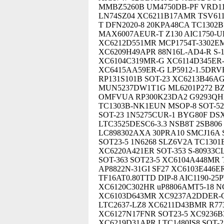
MMBZ5260B UM4750DB-PF VRD11
LN74SZ04 XC6211B17AMR TSV611
T DFN2020-8 20KPA48CA TC1302
MAX6007AEUR-T Z130 AIC1750-U
XC6212D551MR MCP1754T-3302E
XC6209H49APR 88N16L-AD4-R S-
XC6104C319MR-G XC6114D345ER-
XC6415AA59ER-G LP5912-1.5DR
RP131S101B SOT-23 XC6213B46
MUN5237DW1T1G ML6201P272 BZ
OMFVUA RP300K23DA2 G9293QH
TC1303B-NK1EUN MSOP-8 SOT-5
SOT-23 1N5275CUR-1 BYG80F D
LTC3525DESC6-3.3 NSB8T 2SB80
LC898302AXA 30PRA10 SMCJ16A 
SOT23-5 1N6268 SLZ6V2A TC13
XC6220A421ER SOT-353 S-80933C
SOT-363 SOT23-5 XC6104A448MR
AP8822N-31GI SF27 XC6103E446
TF16AT0.80TTD DIP-8 AIC1190-2
XC6120C302HR uP8806AMT5-18 NC
XC6103D643MR XC9237A2DDER-G
LTC2637-LZ8 XC6211D43BMR R77
XC6127N17FNR SOT23-5 XC9236B
XC6219D31APR LTC1480IS8 SOT-2