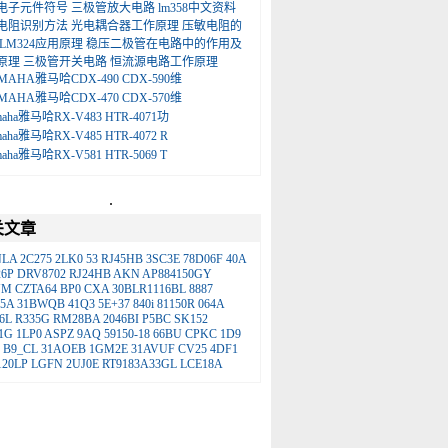
电子元件符号
三极管放大电路
lm358中文资料
电阻识别方法
光电耦合器工作原理
压敏电阻的
LM324应用原理
稳压二极管在电路中的作用及
原理
三极管开关电路
恒流源电路工作原理
MAHA雅马哈CDX-490 CDX-590维
MAHA雅马哈CDX-470 CDX-570维
maha雅马哈RX-V483 HTR-4071功
maha雅马哈RX-V485 HTR-4072 R
maha雅马哈RX-V581 HTR-5069 T
.
关文章
NLA
2C275
2LK0
53
RJ45HB
3SC3E
78D06F
40A
26P
DRV8702
RJ24HB
AKN
AP884150GY
NM
CZTA64
BP0
CXA
30BLR1116BL
8887
5A
31BWQB
41Q3
5E+37
840i
81150R
064A
6L
R335G
RM28BA
2046BI
P5BC
SK152
1G
1LP0
ASPZ
9AQ
59150-18
66BU
CPKC
1D9
B9_CL
31AOEB
1GM2E
31AVUF
CV25
4DF1
20LP
LGFN
2UJ0E
RT9183A33GL
LCE18A