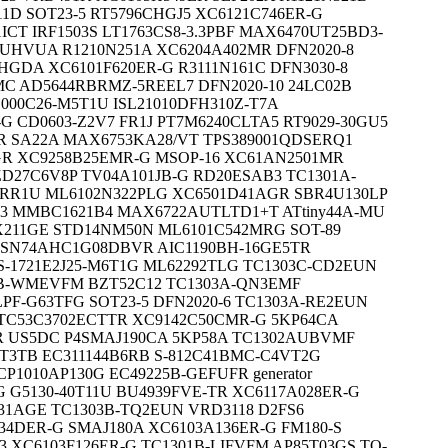
1D SOT23-5 RT5796CHGJ5 XC6121C746ER-G
ICT IRF1503S LT1763CS8-3.3PBF MAX6470UT25BD3-
BUHVUA R1210N251A XC6204A402MR DFN2020-8
HGDA XC6101F620ER-G R3111N161C DFN3030-8
MC AD5644RBRMZ-5REEL7 DFN2020-10 24LC02B
1000C26-M5T1U ISL21010DFH310Z-T7A
G CD0603-Z2V7 FR1J PT7M6240CLTA5 RT9029-30GU5
VR SA22A MAX6753KA28/VT TPS389001QDSERQ1
AGR XC9258B25EMR-G MSOP-16 XC61AN2501MR
D27C6V8P TV04A101JB-G RD20ESAB3 TC1301A-
RR1U ML6102N322PLG XC6501D41AGR SBR4U130LP
23 MMBC1621B4 MAX6722AUTLTD1+T ATtiny44A-MU
SX211GE STD14NM50N ML6101C542MRG SOT-89
6 SN74AHC1G08DBVR AIC1190BH-16GE5TR
S-1721E2J25-M6T1G ML62292TLG TC1303C-CD2EUN
01B-WMEVFM BZT52C12 TC1303A-QN3EMF
LPF-G63TFG SOT23-5 DFN2020-6 TC1303A-RE2EUN
 TC53C3702ECTTR XC9142C50CMR-G 5KP64CA
ER US5DC P4SMAJ190CA 5KP58A TC1302AUBVMF
5PT3TB EC311144B6RB S-812C41BMC-C4VT2G
P1010AP130G EC49225B-GEFUFR generator
 G5130-40T11U BU4939FVE-TR XC6117A028ER-G
31AGE TC1303B-TQ2EUN VRD3118 D2FS6
34DER-G SMAJ180A XC6103A136ER-G FM180-S
3 XC6103F126ER-G TC1301B-LIFVFM AP85T03GS TO-