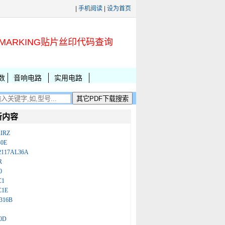
|
手机阅读
|
设为首页
MARKING贴片丝印代码查询
数
音响电路
实用电路
新内容
IRZ
B0E
2117AL36A
R
0
C1
C1E
316B
0D