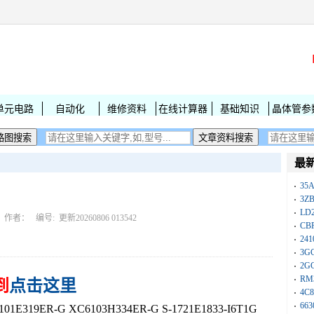
单元电路
自动化
维修资料
在线计算器
基础知识
晶体管参
最
35A
3Z
LD
作者： 编号:
更新20260806 013542
CB
241
3G
2G
RM
到
点击这里
4C8
663
319ER-G XC6103H334ER-G S-1721E1833-I6T1G