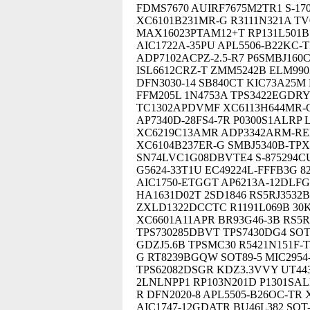
FDMS7670 AUIRF7675M2TR1 S-17
XC6101B231MR-G R3111N321A TV
MAX16023PTAM12+T RP131L501B M
AIC1722A-35PU APL5506-B22KC-T
ADP7102ACPZ-2.5-R7 P6SMBJ160
ISL6612CRZ-T ZMM5242B ELM99
DFN3030-14 SB840CT KIC73A25M
FFM205L 1N4753A TPS3422EGDR
TC1302APDVMF XC6113H644MR-
AP7340D-28FS4-7R P0300S1ALRP 
XC6219C13AMR ADP3342ARM-REE
XC6104B237ER-G SMBJ5340B-TPX
SN74LVC1G08DBVTE4 S-875294CU
G5624-33T1U EC49224L-FFFB3G 
AIC1750-ETGGT AP6213A-12DLFG
HA1631D02T 2SD1846 RS5RJ3532B
ZXLD1322DCCTC R1191L069B 30K
XC6601A11APR BR93G46-3B RS5R
TPS730285DBVT TPS7430DG4 SOT
GDZJ5.6B TPSMC30 R5421N151F-T
G RT8239BGQW SOT89-5 MIC295
TPS62082DSGR KDZ3.3VVY UT44
2LNLNPP1 RP103N201D P1301SAL
R DFN2020-8 APL5505-B26OC-TR 
AIC1747-12GDATR BU46L382 SOT