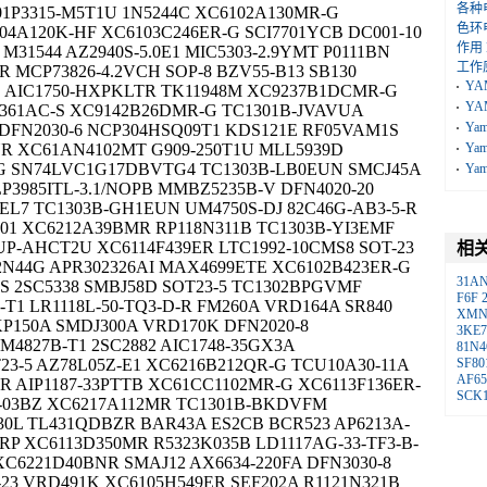
各种
01P3315-M5T1U 1N5244C XC6102A130MR-G
色环
04A120K-HF XC6103C246ER-G SCI7701YCB DC001-10
作用
31544 AZ2940S-5.0E1 MIC5303-2.9YMT P0111BN
工作
R MCP73826-4.2VCH SOP-8 BZV55-B13 SB130
YA
C AIC1750-HXPKLTR TK11948M XC9237B1DCMR-G
YA
0361AC-S XC9142B26DMR-G TC1301B-JVAVUA
Ya
 DFN2030-6 NCP304HSQ09T1 KDS121E RF05VAM1S
YR XC61AN4102MT G909-250T1U MLL5939D
Ya
G SN74LVC1G17DBVTG4 TC1303B-LB0EUN SMCJ45A
Ya
LP3985ITL-3.1/NOPB MMBZ5235B-V DFN4020-20
L7 TC1303B-GH1EUN UM4750S-DJ 82C46G-AB3-5-R
01 XC6212A39BMR RP118N311B TC1303B-YI3EMF
P-AHCT2U XC6114F439ER LTC1992-10CMS8 SOT-23
相
82N44G APR302326AI MAX4699ETE XC6102B423ER-G
31A
S 2SC5338 SMBJ58D SOT23-5 TC1302BPGVMF
F6F
-T1 LR1118L-50-TQ3-D-R FM260A VRD164A SR840
XM
P150A SMDJ300A VRD170K DFN2020-8
3KE7
M4827B-T1 2SC2882 AIC1748-35GX3A
81N4
23-5 AZ78L05Z-E1 XC6216B212QR-G TCU10A30-11A
SF80
AF65
R AIP1187-33PTTB XC61CC1102MR-G XC6113F136ER-
SCK1
4-03BZ XC6217A112MR TC1301B-BKDVFM
30L TL431QDBZR BAR43A ES2CB BCR523 AP6213A-
RP XC6113D350MR R5323K035B LD1117AG-33-TF3-B-
XC6221D40BNR SMAJ12 AX6634-220FA DFN3030-8
-23 VRD491K XC6105H549ER SEF202A R1121N321B