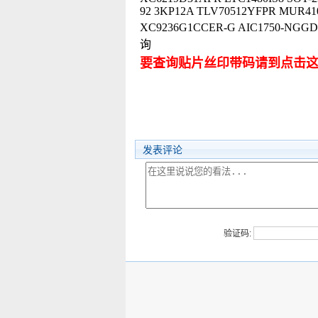
92 3KP12A TLV70512YFPR MUR41
XC9236G1CCER-G AIC1750
询
要查询贴片丝印带码请到点击
发表评论
验证码: