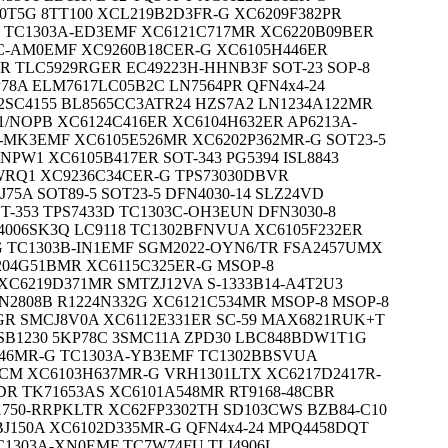
0T5G 8TT100 XCL219B2D3FR-G XC6209F382PR
 TC1303A-ED3EMF XC6121C717MR XC6220B09BER
C-AM0EMF XC9260B18CER-G XC6105H446ER
R TLC5929RGER EC49223H-HHNB3F SOT-23 SOP-8
78A ELM7617LC05B2C LN7564PR QFN4x4-24
2SC4155 BL8565CC3ATR24 HZS7A2 LN1234A122MR
1/NOPB XC6124C416ER XC6104H632ER AP6213A-
-MK3EMF XC6105E526MR XC6202P362MR-G SOT23-5
NPW1 XC6105B417ER SOT-343 PG5394 ISL8843
WRQ1 XC9236C34CER-G TPS73030DBVR
75A SOT89-5 SOT23-5 DFN4030-14 SLZ24VD
T-353 TPS7433D TC1303C-OH3EUN DFN3030-8
4006SK3Q LC9118 TC1302BFNVUA XC6105F232ER
G TC1303B-IN1EMF SGM2022-OYN6/TR FSA2457UMX
6204G51BMR XC6115C325ER-G MSOP-8
XC6219D371MR SMTZJ12VA S-1333B14-A4T2U3
N2808B R1224N332G XC6121C534MR MSOP-8 MSOP-8
GR SMCJ8V0A XC6112E331ER SC-59 MAX6821RUK+T
 SB1230 5KP78C 3SMC11A ZPD30 LBC848BDW1T1G
346MR-G TC1303A-YB3EMF TC1302BBSVUA
1CM XC6103H637MR-G VRH1301LTX XC6217D2417R-
R TK71653AS XC6101A548MR RT9168-48CBR
C1750-RRPKLTR XC62FP3302TH SD103CWS BZB84-C10
BJ150A XC6102D335MR-G QFN4x4-24 MPQ4458DQT
TC1303A-XN0EMF TC7W74FU TLI4906L