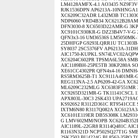
LM4128AMFX-4.1 AO3435 NZ9F3V
RJK1536DPN AP6213A-10NHNGA1
XC6209C32ADR L432M3B TC1303
NDP6060 VRD4B34 XC6212B28AM
DFN3030-8 XC6503D22AMR-G 3KP
XC9101C930KR-G DZ23B4V7-V-G 
QFN3x3-16 UM36536S LM5050MK-
25DHFGP G9293LQRR1U TC1303B
SY8037 2SC5376FV AP6213A-31DH
AIC1750-KUPKL SN74LVC02AQP
XC6204C602PR TPSMA6L58A SMBJ
AIC1189BH-25PE5TB 30KP280A SO
XE61CC4302PR QFN4x4-16 DMNH
RS5RM3625B-T1 XC9111A401MR-
REG113NA-2.5 AP6209-42-GA XC
ML6209C232MLG XC6383F551MR 
XC9265D321MR-G TK11141CSCL 1
APX803L-30C3 2SK433 UPA2719A
KS926S2 R3112D361C RT9541CCE
IXTM6N80 R3117Q082A XC6123A
XC6101E119ER DB5S308K LM293
G LMV602MM/NOPB XC6204B352D
AIC1189L-22GR8 R3114Q481C AI
R1163N321D NCP502SQ27T1G SM
2SK2503 BU4224G BL8563-35PQ 