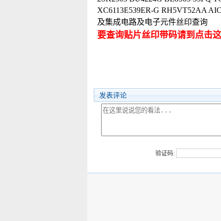
XC6113E539ER-G RH5VT52AA A
及集成电路及电子元件丝印查询
要查询贴片丝印带码请到点击
发表评论
验证码: