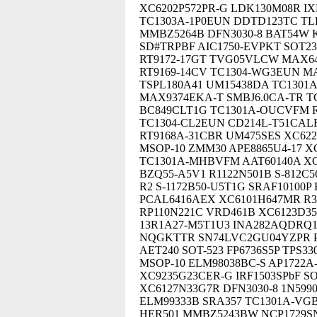
XC6202P572PR-G LDK130M08R I
TC1303A-1P0EUN DDTD123TC TL
MMBZ5264B DFN3030-8 BAT54W K
SD#TRPBF AIC1750-EVPKT SOT23
RT9172-17GT TVG05VLCW MAX64
RT9169-14CV TC1304-WG3EUN MA
TSPL180A41 UM15438DA TC1301A
MAX9374EKA-T SMBJ6.0CA-TR T
BC849CLT1G TC1301A-OUCVFM RT
TC1304-CL2EUN CD214L-T51CAL
RT9168A-31CBR UM475SES XC62
MSOP-10 ZMM30 APE8865U4-17 X
TC1301A-MHBVFM AAT60140A XC
BZQ55-A5V1 R1122N501B S-812C5
R2 S-1172B50-U5T1G SRAF10100P
PCAL6416AEX XC6101H647MR R3
RP110N221C VRD461B XC6123D350
13R1A27-M5T1U3 INA282AQDRQ1 
NQGKTTR SN74LVC2GU04YZPR PTZ
AET240 SOT-523 FP6736S5P TPS3
MSOP-10 ELM98038BC-S AP1722
XC9235G23CER-G IRF1503SPbF S
XC6127N33G7R DFN3030-8 1N599
ELM99333B SRA357 TC1301A-VG
HER501 MMBZ5243BW NCP1729SN3