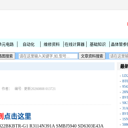
单元电路
自动化
维修资料
在线计算器
基础知识
晶体管参
最
LD
BT
954
作者： 编号:
更新20260808 013721
28
BV
SK
31
BV
到
点击这里
1S
50
BKBTR-G1 R3114N391A SMBJ5940 SD6303E43A