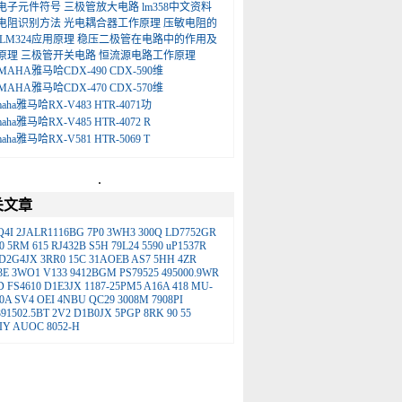
电子元件符号
三极管放大电路
lm358中文资料
电阻识别方法
光电耦合器工作原理
压敏电阻的
LM324应用原理
稳压二极管在电路中的作用及
原理
三极管开关电路
恒流源电路工作原理
MAHA雅马哈CDX-490 CDX-590维
MAHA雅马哈CDX-470 CDX-570维
maha雅马哈RX-V483 HTR-4071功
maha雅马哈RX-V485 HTR-4072 R
maha雅马哈RX-V581 HTR-5069 T
.
关文章
Q4I
2JALR1116BG
7P0
3WH3
300Q
LD7752GR
0
5RM
615
RJ432B
S5H
79L24
5590
uP1537R
D2G4JX
3RR0
15C
31AOEB
AS7
5HH
4ZR
3E
3WO1
V133
9412BGM
PS79525
495000.9WR
D
FS4610
D1E3JX
1187-25PM5
A16A
418
MU-
70A
SV4
OEI
4NBU
QC29
3008M
7908PI
91502.5BT
2V2
D1B0JX
5PGP
8RK
90
55
IY
AUOC
8052-H