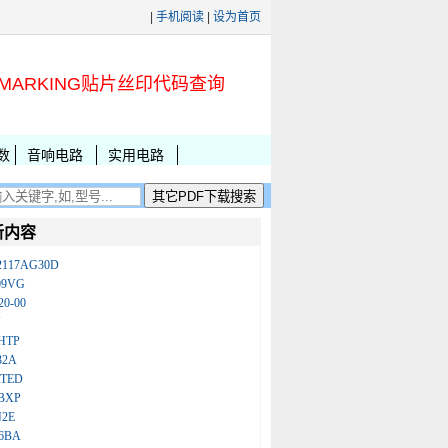
|
手机阅读
|
设为首页
MARKING贴片丝印代码查询
数
音响电路
实用电路
新内容
2117AG30D
09VG
20-00
N
HTP
32A
ATED
BXP
N2E
86BA