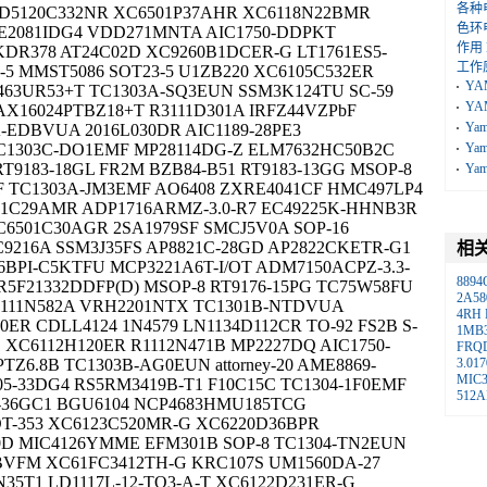
各种
XD5120C332NR XC6501P37AHR XC6118N22BMR
色环
E2081IDG4 VDD271MNTA AIC1750-DDPKT
作用
DR378 AT24C02D XC9260B1DCER-G LT1761ES5-
工作
-5 MMST5086 SOT23-5 U1ZB220 XC6105C532ER
YA
63UR53+T TC1303A-SQ3EUN SSM3K124TU SC-59
YA
X16024PTBZ18+T R3111D301A IRFZ44VZPbF
Ya
-EDBVUA 2016L030DR AIC1189-28PE3
C1303C-DO1EMF MP28114DG-Z ELM7632HC50B2C
Ya
9183-18GL FR2M BZB84-B51 RT9183-13GG MSOP-8
Ya
F TC1303A-JM3EMF AO6408 ZXRE4041CF HMC497LP4
21C29AMR ADP1716ARMZ-3.0-R7 EC49225K-HHNB3R
C6501C30AGR 2SA1979SF SMCJ5V0A SOP-16
9216A SSM3J35FS AP8821C-28GD AP2822CKETR-G1
相
6BPI-C5KTFU MCP3221A6T-I/OT ADM7150ACPZ-3.3-
8894
 R5F21332DDFP(D) MSOP-8 RT9176-15PG TC75W58FU
2A58
111N582A VRH2201NTX TC1301B-NTDVUA
4RH
ER CDLL4124 1N4579 LN1134D112CR TO-92 FS2B S-
1MB
XC6112H120ER R1112N471B MP2227DQ AIC1750-
FRQ
6.8B TC1303B-AG0EUN attorney-20 AME8869-
3.01
MIC3
305-33DG4 RS5RM3419B-T1 F10C15C TC1304-1F0EMF
512A
A-36GC1 BGU6104 NCP4683HMU185TCG
OT-353 XC6123C520MR-G XC6220D36BPR
0D MIC4126YMME EFM301B SOP-8 TC1304-TN2EUN
BVFM XC61FC3412TH-G KRC107S UM1560DA-27
5T1 LD1117L-12-TQ3-A-T XC6122D231ER-G