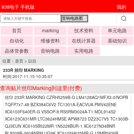
838电子 手机版
我的
首页
marking
技术资料
单元电路
自动化
维修资料
在线计算器
基础知识
晶体管参数
音响电路
实用电路
位置：
首页
>
以往
233R 丝印 MARKING
时间:2017-11-15 10:35:07
查询贴片丝印Marking到这里(付费)
丝印 233R MARKING CZRH5259B-G LM4128AQ1MFX3.0/NOPB
TQFP7x7-48 BZX384C6V2 TC1301A-EACVUA PMV42ENE
XC6103F640ER-G VSSOP-8 RS5RM3024A-T1 MDL914S2
XC6123C631MR LTC3624HMSE APW8723 DZ23C7V5 TC1303B-
QJ3EUN XC6105B522MR 1N5228BUR-1 XC6127N34BNR
BL8509B-260ANRM UG9K XC6105H635MR-G 1SMB5926B