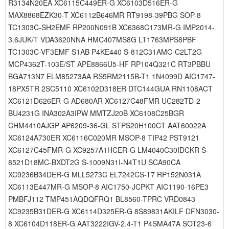
R3134N20EA XC6115C449ER-G XC6103D516ER-G
MAX8868EZK30-T XC6112B646MR RT9198-39PBG SOP-8
TC1303C-SH2EMF RP200N091B XC6368C173MR-G IMP2014-
3.6JUK/T VDA3620NNA HMC407MS8G LT1763MPS8PBF
TC1303C-VF3EMF S1AB P4KE440 S-812C31AMC-C2LT2G
MCP4362T-103E/ST APE8866U5-HF RP104Q321C RT3PBBU
BGA713N7 ELM85273AA RS5RM2115B-T1 1N4099D AIC1747-
18PX5TR 2SC5110 XC6102D318ER DTC144GUA RN1108ACT
XC6121D626ER-G AD680AR XC6127C48FMR UC282TD-2
BU4231G INA302A3IPW MMTZJ20B XC6108C25BGR
CHM4410AJGP AP6209-36-GL STPS20H100CT AAT60022A
XC6124A730ER XC6116C020MR MSOP-8 TIP42 PST9121
XC6127C45FMR-G XC9257A1HCER-G LM4040C30IDCKR S-
8521D18MC-BXDT2G S-1009N31I-N4T1U SCA90CA
XC9236B34DER-G MLL5273C EL7242CS-T7 RP152N031A
XC6113E447MR-G MSOP-8 AIC1750-JCPKT AIC1190-16PE3
PMBFJ112 TMP451AQDQFRQ1 BL8560-TPRC VRD0843
XC9235B31DER-G XC6114D325ER-G 8S89831AKILF DFN3030-
8 XC6104D118ER-G AAT3222IGV-2.4-T1 P4SMA47A SOT23-6