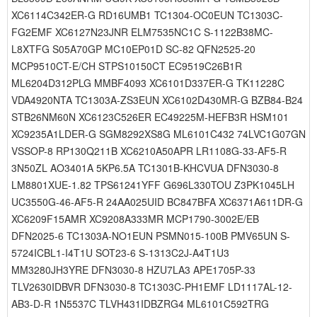
XC6114C342ER-G RD16UMB1 TC1304-OC0EUN TC1303C-
FG2EMF XC6127N23JNR ELM7535NC1C S-1122B38MC-
L8XTFG S05A70GP MC10EP01D SC-82 QFN2525-20
MCP9510CT-E/CH STPS10150CT EC9519C26B1R
ML6204D312PLG MMBF4093 XC6101D337ER-G TK11228C
VDA4920NTA TC1303A-ZS3EUN XC6102D430MR-G BZB84-B24
STB26NM60N XC6123C526ER EC49225M-HEFB3R HSM101
XC9235A1LDER-G SGM8292XS8G ML6101C432 74LVC1G07GN
VSSOP-8 RP130Q211B XC6210A50APR LR1108G-33-AF5-R
3N50ZL AO3401A 5KP6.5A TC1301B-KHCVUA DFN3030-8
LM8801XUE-1.82 TPS61241YFF G696L330TOU Z3PK1045LH
UC3550G-46-AF5-R 24AA025UID BC847BFA XC6371A611DR-G
XC6209F15AMR XC9208A333MR MCP1790-3002E/EB
DFN2025-6 TC1303A-NO1EUN PSMN015-100B PMV65UN S-
5724ICBL1-I4T1U SOT23-6 S-1313C2J-A4T1U3
MM3280JH3YRE DFN3030-8 HZU7LA3 APE1705P-33
TLV2630IDBVR DFN3030-8 TC1303C-PH1EMF LD1117AL-12-
AB3-D-R 1N5537C TLVH431IDBZRG4 ML6101C592TRG