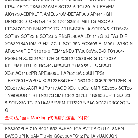
LT8410EDC TK68125AMF SOT23-6 TC1301A-UPEVFM
AIC1750-SBPKLTR AME8570M-BETAF308 AP4417GH
DFN3030-8 QFN4x4-16 S-1701S2515-M5T1G MSOP-8
LTC2470CDD Si4427DY TC1301B-BCEVUA SOT23-5 KTD2424
SOT-89 SOT23-8 SOT23-5 RN5RL40AA LD1117G-2J-TA3-D-R
XC6223B4019M-G HZ12C1L SOT-353 FCX605 ELM991133BC-N
AP02N40P DFN1616-6 PZM12NB3 TV30C6V5JB-G TC1304-
PS0EUN XC6224A2117R-G XC6124C539ER-G TC1303A-
KR1EMF LR1121BG-49-AF5-B-R R1MX55L-15-AB5-R
XC61AC4102PR APE6809U-I AP6213A-50UHFPS1
TPS77601PWPG4 XC6123E347ER 1N6010C XC6202P312FR-G
XC6217A36AGR AUR9717AGD XC6103C216MR SZ2556 SOT26
1N969DUR-1 RT1N237S SMP1302-087LF 1N985BUR-1 SOT23-
5 SOT-236 TC1301A-MBFVFM TTP223E-BA6 XC6216BC02QR-
G
查询贴片丝印Markingq代码请到这里
（付费）
FS3307PbF
719
R002
552
P4KE9.1CA
BVTTP
C1U
018NE2L
BWSC
3PH0
6AMT
3M3
GS2906VPS12
P2HA
7UAK
JQN