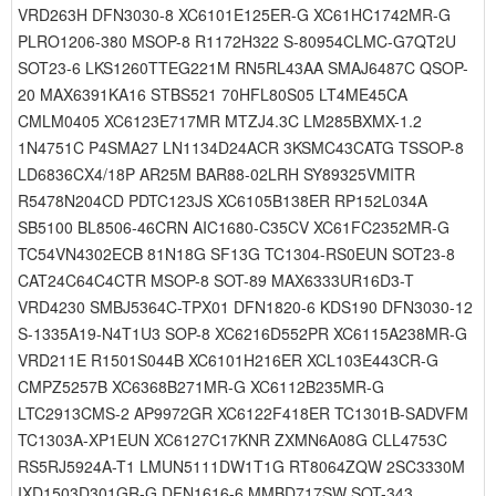
VRD263H DFN3030-8 XC6101E125ER-G XC61HC1742MR-G
PLRO1206-380 MSOP-8 R1172H322 S-80954CLMC-G7QT2U
SOT23-6 LKS1260TTEG221M RN5RL43AA SMAJ6487C QSOP-
20 MAX6391KA16 STBS521 70HFL80S05 LT4ME45CA
CMLM0405 XC6123E717MR MTZJ4.3C LM285BXMX-1.2
1N4751C P4SMA27 LN1134D24ACR 3KSMC43CATG TSSOP-8
LD6836CX4/18P AR25M BAR88-02LRH SY89325VMITR
R5478N204CD PDTC123JS XC6105B138ER RP152L034A
SB5100 BL8506-46CRN AIC1680-C35CV XC61FC2352MR-G
TC54VN4302ECB 81N18G SF13G TC1304-RS0EUN SOT23-8
CAT24C64C4CTR MSOP-8 SOT-89 MAX6333UR16D3-T
VRD4230 SMBJ5364C-TPX01 DFN1820-6 KDS190 DFN3030-12
S-1335A19-N4T1U3 SOP-8 XC6216D552PR XC6115A238MR-G
VRD211E R1501S044B XC6101H216ER XCL103E443CR-G
CMPZ5257B XC6368B271MR-G XC6112B235MR-G
LTC2913CMS-2 AP9972GR XC6122F418ER TC1301B-SADVFM
TC1303A-XP1EUN XC6127C17KNR ZXMN6A08G CLL4753C
RS5RJ5924A-T1 LMUN5111DW1T1G RT8064ZQW 2SC3330M
IXD1503D301GR-G DFN1616-6 MMBD717SW SOT-343