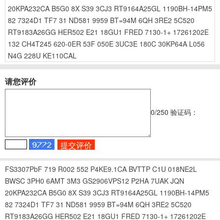
20KPA232CA
B5G0
8X
S39
3CJ3
RT9164A25GL
1190BH-14PM5
82
7324D1
TF7
31
ND581
9959
BT=94M
6QH
3RE2
5C520
RT9183A26GG
HER502
E21
18GU1
FRED
7130-1+
17261202E
132
CH4T245
620-0ER
53F
050E
3UC3E
180C
30KP64A
L056
N4G
228U
KE110CAL
请您评价
0
/250
验证码：
FS3307PbF
719
R002
552
P4KE9.1CA
BVTTP
C1U
018NE2L
BWSC
3PH0
6AMT
3M3
GS2906VPS12
P2HA
7UAK
JQN
20KPA232CA
B5G0
8X
S39
3CJ3
RT9164A25GL
1190BH-14PM5
82
7324D1
TF7
31
ND581
9959
BT=94M
6QH
3RE2
5C520
RT9183A26GG
HER502
E21
18GU1
FRED
7130-1+
17261202E