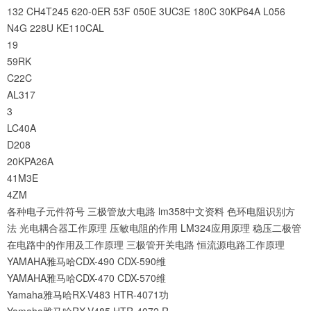
132
CH4T245
620-0ER
53F
050E
3UC3E
180C
30KP64A
L056
N4G
228U
KE110CAL
19
59RK
C22C
AL317
3
LC40A
D208
20KPA26A
41M3E
4ZM
各种电子元件符号
三极管放大电路
lm358中文资料
色环电阻识别方
法
光电耦合器工作原理
压敏电阻的作用
LM324应用原理
稳压二极管
在电路中的作用及工作原理
三极管开关电路
恒流源电路工作原理
YAMAHA雅马哈CDX-490 CDX-590维
YAMAHA雅马哈CDX-470 CDX-570维
Yamaha雅马哈RX-V483 HTR-4071功
Yamaha雅马哈RX-V485 HTR-4072 R