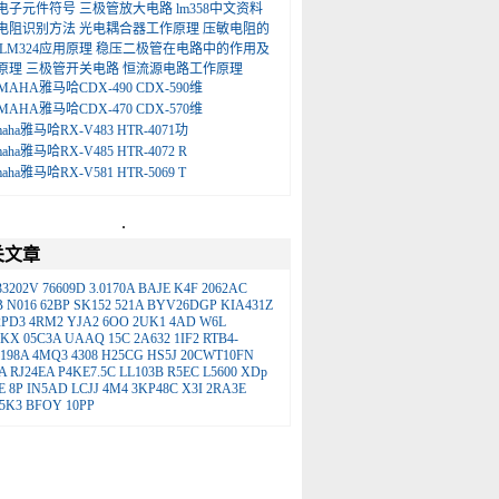
电子元件符号
三极管放大电路
lm358中文资料
电阻识别方法
光电耦合器工作原理
压敏电阻的
LM324应用原理
稳压二极管在电路中的作用及
原理
三极管开关电路
恒流源电路工作原理
MAHA雅马哈CDX-490 CDX-590维
MAHA雅马哈CDX-470 CDX-570维
maha雅马哈RX-V483 HTR-4071功
maha雅马哈RX-V485 HTR-4072 R
maha雅马哈RX-V581 HTR-5069 T
.
关文章
33202V
76609D
3.0170A
BAJE
K4F
2062AC
B
N016
62BP
SK152
521A
BYV26DGP
KIA431Z
2PD3
4RM2
YJA2
6OO
2UK1
4AD
W6L
1KX
05C3A
UAAQ
15C
2A632
1IF2
RTB4-
198A
4MQ3
4308
H25CG
HS5J
20CWT10FN
A
RJ24EA
P4KE7.5C
LL103B
R5EC
L5600
XDp
E
8P
IN5AD
LCJJ
4M4
3KP48C
X3I
2RA3E
5K3
BFOY
10PP