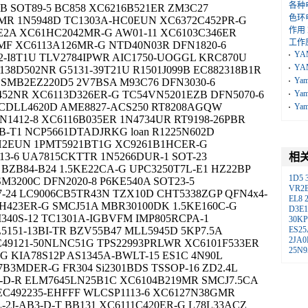
各种
B SOT89-5 BC858 XC6216B521ER ZM3C27
色环
MR 1N5948D TC1303A-HC0EUN XC6372C452PR-G
作用
2A XC61HC2042MR-G AW01-11 XC6103C346ER
工作
MF XC6113A126MR-G NTD40N03R DFN1820-6
YA
32-I8T1U TLV2784IPWR AIC1750-UOGGL KRC870U
YA
1138D502NR G5131-39T21U R1501J099B EC882318B1R
Ya
4 SMB2EZ220D5 2V7BSA M93C76 DFN3030-6
52NR XC6113D326ER-G TC54VN5201EZB DFN5070-6
Ya
5 CDLL4620D AME8827-ACS250 RT8208AGQW
Ya
N1412-8 XC6116B035ER 1N4734UR RT9198-26PBR
0B-T1 NCP5661DTADJRKG loan R1225N602D
HH2EUN 1PMT5921BT1G XC9261B1HCER-G
13-6 UA7815CKTTR 1N5266DUR-1 SOT-23
相
BZB84-B24 1.5KE22CA-G UPC3250T7L-E1 HZ22BP
1D5
M3200C DFN2020-8 P6KE540A SOT23-5
VR2
7-24 LC9006CB5TR43N TZX10D CHT5338ZGP QFN4x4-
EL8
3H423ER-G SMCJ51A MBR30100DK 1.5KE160C-G
D3E
340S-12 TC1301A-IGBVFM IMP805RCPA-1
30KP
L5151-13BI-TR BZV55B47 MLL5945D 5KP7.5A
ES25
2JA0
C49121-50NLNC51G TPS22993PRLWR XC6101F533ER
25N9
G KIA78S12P AS1345A-BWLT-15 ES1C 4N90L
B3MDER-G FR304 Si2301BDS TSSOP-16 ZD2.4L
A3-D-R ELM7645LN25B1C XC6104B219MR SMCJ7.5CA
EC492235-EHFFF WLCSP1113-6 XC6127N38GMR
-2J-AB3-D-T BB131 XC6111C420ER-G L78L33ACZ