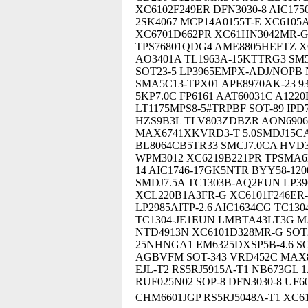
XC6102F249ER DFN3030-8 AIC175
2SK4067 MCP14A0155T-E XC6105A
XC6701D662PR XC61HN3042MR-G 
TPS76801QDG4 AME8805HEFTZ XC
AO3401A TL1963A-15KTTRG3 SM
SOT23-5 LP3965EMPX-ADJ/NOPB 
SMA5C13-TPX01 APE8970AK-23 9
5KP7.0C FP6161 AAT60031C A122
LT1175MPS8-5#TRPBF SOT-89 IPD
HZS9B3L TLV803ZDBZR AON6906
MAX6741XKVRD3-T 5.0SMDJ15CA
BL8064CB5TR33 SMCJ7.0CA HVD3
WPM3012 XC6219B221PR TPSMA6L
14 AIC1746-17GK5NTR BYY58-120
SMDJ7.5A TC1303B-AQ2EUN LP39
XCL220B1A3FR-G XC6101F246ER-
LP2985AITP-2.6 AIC1634CG TC13
TC1304-JE1EUN LMBTA43LT3G MA
NTD4913N XC6101D328MR-G SOT23
25NHNGA1 EM6325DXSP5B-4.6 SO
AGBVFM SOT-343 VRD452C MAX88
EJL-T2 RS5RJ5915A-T1 NB673GL 
RUF025N02 SOP-8 DFN3030-8 UF6
CHM6601JGP RS5RJ5048A-T1 X