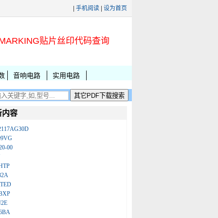
|
手机阅读
|
设为首页
MARKING贴片丝印代码查询
数
音响电路
实用电路
新内容
2117AG30D
09VG
20-00
N
HTP
32A
ATED
BXP
N2E
86BA