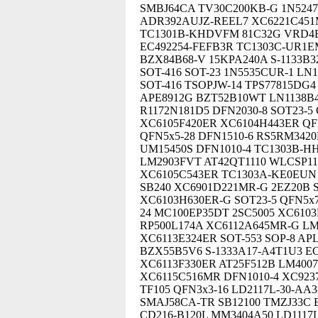
SMBJ64CA TV30C200KB-G 1N5247
ADR392AUJZ-REEL7 XC6221C451
TC1301B-KHDVFM 81C32G VRD4E
EC492254-FEFB3R TC1303C-UR1E
BZX84B68-V 15KPA240A S-1133B
SOT-416 SOT-23 1N5535CUR-1 LN
SOT-416 TSOPJW-14 TPS77815DG
APE8912G BZT52B10WT LN1138B4
R1172N181D5 DFN2030-8 SOT23-
XC6105F420ER XC6104H443ER QF
QFN5x5-28 DFN1510-6 RS5RM342
UM15450S DFN1010-4 TC1303B-
LM2903FVT AT42QT1110 WLCSP11
XC6105C543ER TC1303A-KE0EUN 
SB240 XC6901D221MR-G 2EZ20B S
XC6103H630ER-G SOT23-5 QFN5x
24 MC100EP35DT 2SC5005 XC610
RP500L174A XC6112A645MR-G LM
XC6113E324ER SOT-553 SOP-8 AP
BZX55B5V6 S-1333A17-A4T1U3 E
XC6113F330ER AT25F512B LM4007
XC6115C516MR DFN1010-4 XC9237
TF105 QFN3x3-16 LD2117L-30-A
SMAJ58CA-TR SB12100 TMZJ33C 
CD216-B120L MM3404A50 LD1117L