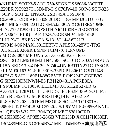
0-NHPKL SOT23-5 AIC1750-SEGKT SS6086-33CETR
229ER XC9237G15DMR-G SC70JW-10 SOP-8 SOT-323
SOP-8 SOT-23 1N960C 2SB745A TSSOP-8
6209C352DR APL5309-20DC-TRG MP3202DJ 1005
5404 ML6102N522TLG SMAJ250CA XC6113B549MR
NL322522T-8R2J UGZ8JTH AIC1190BH-13GE5TB
3AA56C GF10QH AIC1746-38GK5NBG MSOP-8
0ELHLX-T 15KPA22CA S-1315C14-A6T2U3
75N04S4-06 MAX13013EBT-T APL5501-28VC-TRG
 XC6112B326ER LM4041CIM7X-1.2/NOPB
 MIC59300YME UN6123 XC6503P251JR-G
28C 1812 LM61BIM3 1N4759C SC59 TC1302ADBVUA
18A SRDA3.3-4DR2G Si7404DN R3111N271C TSSOP-
0 ELM990163BC-S RT9016-33PB BL8061CC3BTR46
64ES-2.5 AIC1189BH-38GE5TB EC49224D-FGFB3G
G SiP2213DMP-WN-E3 R3112Q481A P6KE36A
04-YP0EMF TC1303A-LL3EMF XC6112B627ER-G
X6476UT28AD3-T 1.5KE15C FDFS2P106A SOT-343
-5 BD45341G SOP-8 R3114Q141C AP6213A-
P-8 YB1220ST26TRM MSOP-8 SOT-23 TC1301A-
80EUT-T SOP-8 MIC5330-2.5/1.8YML S-80856ANNP-
1A1 QFN5x5-32 TC1304-EQ2EMF TS3810CXD
06 2SK3058-S AP8853-28GB VRD2J3D XC6117H033ER
C6113C439MR-G XC6104B341MR LT4ME33A集成电路及