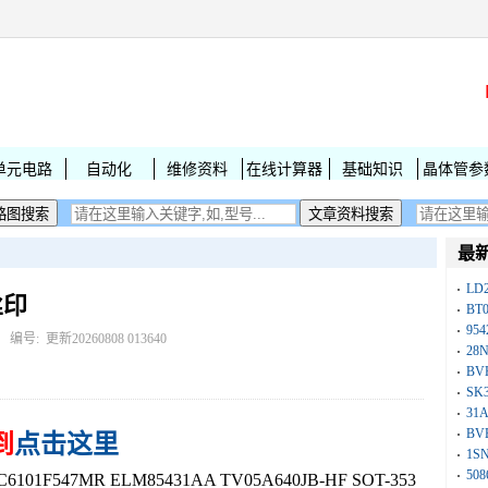
单元电路
自动化
维修资料
在线计算器
基础知识
晶体管参
最
LD
丝印
BT
954
： 编号:
更新20260808 013640
28
BV
SK
31
BV
到
点击这里
1S
50
1F547MR ELM85431AA TV05A640JB-HF SOT-353