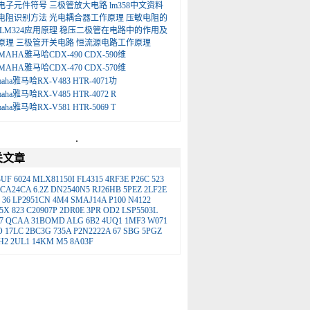
电子元件符号
三极管放大电路
lm358中文资料
电阻识别方法
光电耦合器工作原理
压敏电阻的
LM324应用原理
稳压二极管在电路中的作用及
原理
三极管开关电路
恒流源电路工作原理
MAHA雅马哈CDX-490 CDX-590维
MAHA雅马哈CDX-470 CDX-570维
maha雅马哈RX-V483 HTR-4071功
maha雅马哈RX-V485 HTR-4072 R
maha雅马哈RX-V581 HTR-5069 T
.
关文章
BUF
6024
MLX81150I
FL4315
4RF3E
P26C
523
PCA24CA
6.2Z
DN2540N5
RJ26HB
5PEZ
2LF2E
36
LP2951CN
4M4
SMAJ14A
P100
N4122
5X
823
C20907P
2DR0E
3PR
OD2
LSP5503L
7
QCAA
31BOMD
ALG
6B2
4UQ1
1MF3
W071
O
17LC
2BC3G
735A
P2N2222A
67
SBG
5PGZ
H2
2UL1
14KM
M5
8A03F