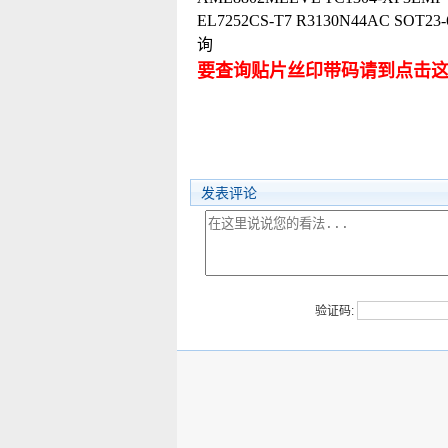
EL7252CS-T7 R3130N44AC 
询
要查询贴片丝印带码请到点击
发表评论
验证码: