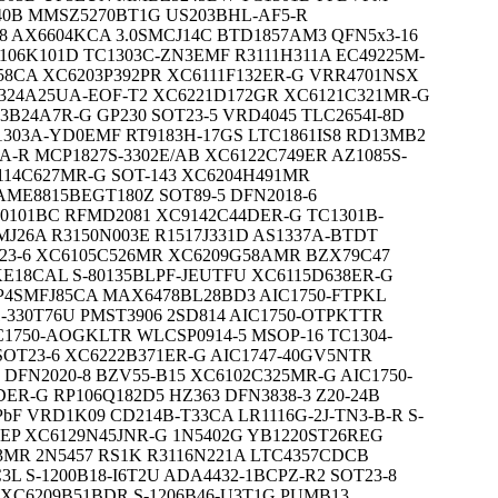
40B MMSZ5270BT1G US203BHL-AF5-R
-8 AX6604KCA 3.0SMCJ14C BTD1857AM3 QFN5x3-16
P106K101D TC1303C-ZN3EMF R3111H311A EC49225M-
58CA XC6203P392PR XC6111F132ER-G VRR4701NSX
324A25UA-EOF-T2 XC6221D172GR XC6121C321MR-G
B24A7R-G GP230 SOT23-5 VRD4045 TLC2654I-8D
1303A-YD0EMF RT9183H-17GS LTC1861IS8 RD13MB2
-A-R MCP1827S-3302E/AB XC6122C749ER AZ1085S-
6114C627MR-G SOT-143 XC6204H491MR
AME8815BEGT180Z SOT89-5 DFN2018-6
0101BC RFMD2081 XC9142C44DER-G TC1301B-
MJ26A R3150N003E R1517J331D AS1337A-BTDT
OT23-6 XC6105C526MR XC6209G58AMR BZX79C47
KE18CAL S-80135BLPF-JEUTFU XC6115D638ER-G
P4SMFJ85CA MAX6478BL28BD3 AIC1750-FTPKL
-330T76U PMST3906 2SD814 AIC1750-OTPKTTR
C1750-AOGKLTR WLCSP0914-5 MSOP-16 TC1304-
OT23-6 XC6222B371ER-G AIC1747-40GV5NTR
DFN2020-8 BZV55-B15 XC6102C325MR-G AIC1750-
R-G RP106Q182D5 HZ363 DFN3838-3 Z20-24B
bF VRD1K09 CD214B-T33CA LR1116G-2J-TN3-B-R S-
EP XC6129N45JNR-G 1N5402G YB1220ST26REG
3MR 2N5457 RS1K R3116N221A LTC4357CDCB
3L S-1200B18-I6T2U ADA4432-1BCPZ-R2 SOT23-8
XC6209B51BDR S-1206B46-U3T1G PUMB13