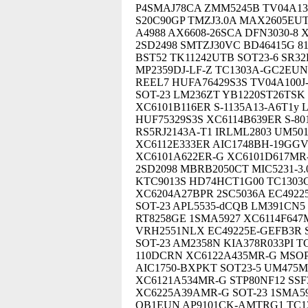
P4SMAJ78CA ZMM5245B TV04A13
S20C90GP TMZJ3.0A MAX2605EUT
A4988 AX6608-26SCA DFN3030-8 
2SD2498 SMTZJ30VC BD46415G 8
BST52 TK11242UTB SOT23-6 SR3
MP2359DJ-LF-Z TC1303A-GC2EU
REEL7 HUFA76429S3S TV04A100
SOT-23 LM236ZT YB1220ST26TSK
XC6101B116ER S-1135A13-A6T1y
HUF75329S3S XC6114B639ER S-80
RS5RJ2143A-T1 IRLML2803 UM50
XC6112E333ER AIC1748BH-19GGV
XC6101A622ER-G XC6101D617MR-
2SD2098 MBRB2050CT MIC5231-3
KTC9013S HD74HCT1G00 TC1303
XC6204A27BPR 2SC5036A EC49225
SOT-23 APL5535-dCQB LM391CN5
RT8258GE 1SMA5927 XC6114F647
VRH2551NLX EC49225E-GEFB3R S
SOT-23 AM2358N KIA378R033PI 
110DCRN XC6122A435MR-G MSOP-8
AIC1750-BXPKT SOT23-5 UM475M
XC6121A534MR-G STP80NF12 SS
XC6225A39AMR-G SOT-23 1SMA5
OB1EUN AP9101CK-AMTRG1 TC1