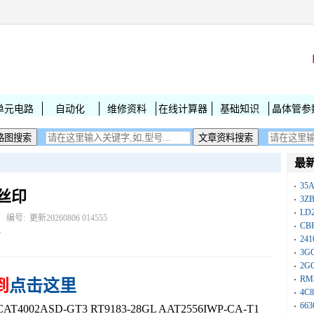
单元电路
自动化
维修资料
在线计算器
基础知识
晶体管参
最
35A
字丝印
3Z
LD
： 编号:
更新20260806 014555
CB
F
241
3G
2G
RM
到
点击这里
4C8
663
002ASD-GT3 RT9183-28GL AAT2556IWP-CA-T1