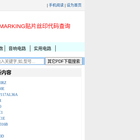
|
手机阅读
|
设为首页
MARKING贴片丝印代码查询
数
音响电路
实用电路
新内容
IRZ
B0E
2117AL36A
R
0
C1
C1E
316B
0D