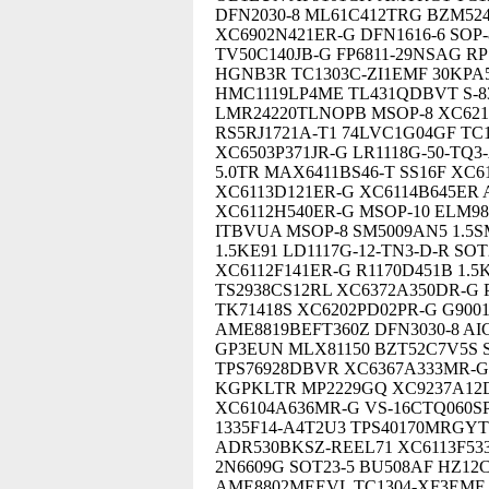
DFN2030-8 ML61C412TRG BZM52
XC6902N421ER-G DFN1616-6 SOP
TV50C140JB-G FP6811-29NSAG R
HGNB3R TC1303C-ZI1EMF 30KPA
HMC1119LP4ME TL431QDBVT S-8
LMR24220TLNOPB MSOP-8 XC6213
RS5RJ1721A-T1 74LVC1G04GF TC
XC6503P371JR-G LR1118G-50-TQ3
5.0TR MAX6411BS46-T SS16F XC
XC6113D121ER-G XC6114B645ER 
XC6112H540ER-G MSOP-10 ELM98
ITBVUA MSOP-8 SM5009AN5 1.5S
1.5KE91 LD1117G-12-TN3-D-R S
XC6112F141ER-G R1170D451B 1.5
TS2938CS12RL XC6372A350DR-G 
TK71418S XC6202PD02PR-G G9001
AME8819BEFT360Z DFN3030-8 AI
GP3EUN MLX81150 BZT52C7V5S S
TPS76928DBVR XC6367A333MR-G 
KGPKLTR MP2229GQ XC9237A12DE
XC6104A636MR-G VS-16CTQ060SP
1335F14-A4T2U3 TPS40170MRGYT
ADR530BKSZ-REEL71 XC6113F53
2N6609G SOT23-5 BU508AF HZ12C
AME8802MEEVL TC1304-XF3EMF 