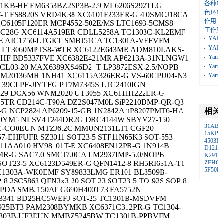
各种
1KB-HF EM6353BZ2SP3B-2.9 ML6206S292TLG
色环
-T FS8820S VRD4K38 XC6101F233ER-G 4.0SMCJ18CA
作用
XC6105F120ER MCP4552-502E/MS LTC1693-5CMS8
工作
1C28G XC6114A519ER CDLL5258A TC1303C-KL2EMF
YA
2E AIC1750-LTGKT SMBJ51CA TC1301A-VFFVFM
YA
N LT3060MPTS8-5#TR XC6122E643MR ADM810LAKS-
Ya
J-HF BD5337FVE XC6382E421MR AP6213A-31NLNGW1
 CL03-20 MAX6389XS46D2+T LP3872ESX-2.5/NOPB
Ya
 LM20136MH 1NH41 XC6115A326ER-G VS-60CPU04-N3
Ya
139CLPF-JIYTFG PT7M7345S LTC2410IGN
129 DCX56 WNM2020 UT3055 XC6111H222ER-G
5TR CD214C-T90A DZ2S047M0L SiP2210DMP-QR-Q3
G NCP2824 AP6209-15-GB 1N2842A uP8207PMT6-HA
相
.0YM5 NLSV4T244DR2G DRC4144W SBYV27-150
31A
C-CO0EUN MTZJ6.2C MMUN2131LT1 CGP20
15K
7-EHFUFR SZ3011 SOT23-5 STF11N65K3 SOT-553
4503I
 11AA010 HV98101T-E XC6408EN12PR-G 1N914B
D121
MR-G SAC7.0 SMCJ7.0CA LM2937IMP-5.0/NOPB
K291
OT23-5 XC6123D549ER-G QFN1412-8 RH5RI631A-T1
ZFH
5F50
TC1303A-WK0EMF SY89833LMG ER101 BL8509B-
 2SC5868 QFN3x3-20 SOT-23 SOT23-5 TO-92S SOP-8
PDA SMBJ150AT G690H400T73 FA5752N
F3341 BD25HC5WEFJ SOT-25 TC1301B-MSDVFM
925BT3 PAM2308BYMKB XC6371C312PR-G TC1304-
303B-UF3EUN MMBZ5245BW TC1301B-PPBVFM