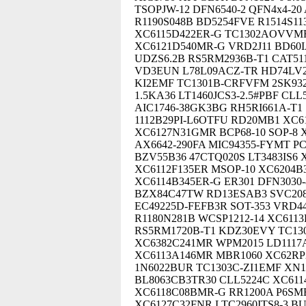
TSOPJW-12 DFN6540-2 QFN4x4-20
R1190S048B BD5254FVE R1514S11
XC6115D422ER-G TC1302AOVVMF
XC6121D540MR-G VRD2J11 BD60I
UDZS6.2B RS5RM2936B-T1 CAT511
VD3EUN L78L09ACZ-TR HD74LV2
KI2EMF TC1301B-CRFVFM 2SK932
1.5KA36 LT1460JCS3-2.5#PBF CL
AIC1746-38GK3BG RH5RI661A-T1 
1112B29PI-L6OTFU RD20MB1 XC6
XC6127N31GMR BCP68-10 SOP-8 
AX6642-290FA MIC94355-FYMT P
BZV55B36 47CTQ020S LT3483IS6
XC6112F135ER MSOP-10 XC6204
XC6114B345ER-G ER301 DFN3030-
BZX84C47TW RD13ESAB3 SVC20
EC49225D-FEFB3R SOT-353 VRD44
R1180N281B WCSP1212-14 XC611
RS5RM1720B-T1 KDZ30EVY TC13
XC6382C241MR WPM2015 LD1117A
XC6113A146MR MBR1060 XC62R
1N6022BUR TC1303C-ZI1EMF XN1
BL8063CB3TR30 CLL5224C XC61
XC6118C08BMR-G RR1200A P6SM
XC6127C32FNR LTC2960ITS8-3 B