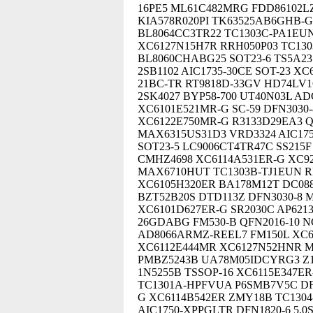
16PE5 ML61C482MRG FDD86102L
KIA578R020PI TK63525AB6GHB-G
BL8064CC3TR22 TC1303C-PA1EUN
XC6127N15H7R RRH050P03 TC130
BL8060CHABG25 SOT23-6 TS5A23
2SB1102 AIC1735-30CE SOT-23 X
21BC-TR RT9818D-33GV HD74LV
2SK4027 BYP58-700 UT40N03L AD
XC6101E521MR-G SC-59 DFN3030
XC6122E750MR-G R3133D29EA3 Q
MAX6315US31D3 VRD3324 AIC17
SOT23-5 LC9006CT4TR47C SS215F
CMHZ4698 XC6114A531ER-G XC9
MAX6710HUT TC1303B-TJ1EUN R
XC6105H320ER BA178M12T DC08
BZT52B20S DTD113Z DFN3030-8 
XC6101D627ER-G SR2030C AP621
26GDABG FM530-B QFN2016-10 
AD8066ARMZ-REEL7 FM150L XC
XC6112E444MR XC6127N52HNR MD
PMBZ5243B UA78M05IDCYRG3 Z1
1N5255B TSSOP-16 XC6115E347ER
TC1301A-HPFVUA P6SMB7V5C DFN
G XC6114B542ER ZMY18B TC130
AIC1750-XPPGLTR DFN1820-6 5