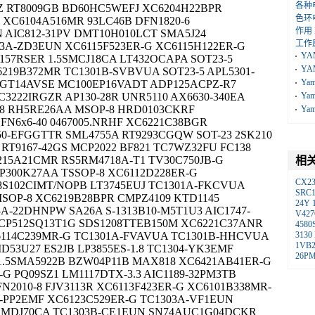
各种
Z RT8009GB BD60HC5WEFJ XC6204H22BPR
色环
 XC6104A516MR 93LC46B DFN1820-6
作用
 AIC812-31PV DMT10H010LCT SMA5J24
工作
3A-ZD3EUN XC6115F523ER-G XC6115H122ER-G
YA
157RSER 1.5SMCJ18CA LT432OCAPA SOT23-5
YA
C6219B372MR TC1301B-SVBVUA SOT23-5 APL5301-
Ya
1GT14AVSE MC100EP16VADT ADP125ACPZ-R7
C3222IRGZR AP130-28R UNR5110 AX6630-340EA
Ya
-8 RH5RE26AA MSOP-8 HRD0103CKRF
Ya
FN6x6-40 0467005.NRHF XC6221C38BGR
50-EFGGTTR SML4755A RT9293CGQW SOT-23 2SK210
 RT9167-42GS MCP2022 BF821 TC7WZ32FU FC138
215A21CMR RS5RM4718A-T1 TV30C750JB-G
相
P300K27AA TSSOP-8 XC6112D228ER-G
CX2
8S102CIMT/NOPB LT3745EUJ TC1301A-FKCVUA
SRC1
MSOP-8 XC6219B28BPR CMPZ4109 KTD1145
24Y
3A-22DHNPW SA26A S-1313B10-M5T1U3 AIC1747-
V427
NCP512SQ13T1G SDS1208TTEB150M XC6221C37ANR
4580
6114C239MR-G TC1301A-FVAVUA TC1301B-HHCVUA
3130
1VB
53U27 ES2JB LP3855ES-1.8 TC1304-YK3EMF
26P
.5SMA5922B BZW04P11B MAX818 XC6421AB41ER-G
-G PQ09SZ1 LM1117DTX-3.3 AIC1189-32PM3TB
2010-8 FJV3113R XC6113F423ER-G XC6101B338MR-
4-PP2EMF XC6123C529ER-G TC1303A-VF1EUN
.0SMDJ70CA TC1303B-CE1EUN SN74AUC1G04DCKR