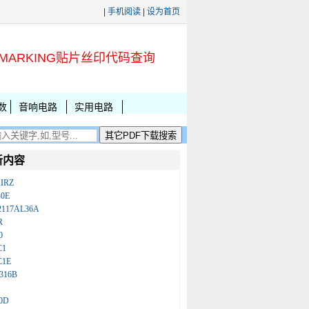
|
手机阅读
|
设为首页
MARKING贴片丝印代码查询
数
音响电路
实用电路
新内容
IRZ
B0E
2117AL36A
R
0
C1
C1E
316B
0D