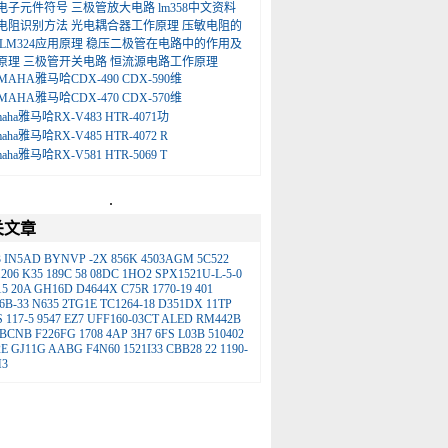
电子元件符号
三极管放大电路
lm358中文资料
电阻识别方法
光电耦合器工作原理
压敏电阻的
LM324应用原理
稳压二极管在电路中的作用及
原理
三极管开关电路
恒流源电路工作原理
MAHA雅马哈CDX-490 CDX-590维
MAHA雅马哈CDX-470 CDX-570维
maha雅马哈RX-V483 HTR-4071功
maha雅马哈RX-V485 HTR-4072 R
maha雅马哈RX-V581 HTR-5069 T
.
关文章
3
IN5AD
BYNVP
-2X
856K
4503AGM
5C522
206
K35
189C
58
08DC
1HO2
SPX1521U-L-5-0
15
20A
GH16D
D4644X
C75R
1770-19
401
6B-33
N635
2TG1E
TC1264-18
D351DX
11TP
S
117-5
9547
EZ7
UFF160-03CT
ALED
RM442B
BCNB
F226FG
1708
4AP
3H7
6FS
L03B
510402
2E
GJ11G
AABG
F4N60
1521I33
CBB28
22
1190-
M3