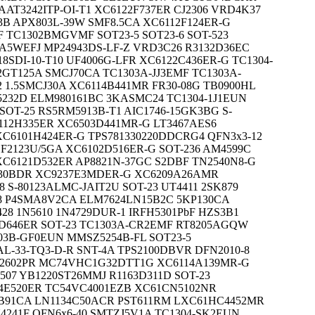
 AAT3242ITP-OI-T1 XC6122F737ER CJ2306 VRD4K37
3B APX803L-39W SMF8.5CA XC6112F124ER-G
 TC1302BMGVMF SOT23-5 SOT23-6 SOT-523
A5WEFJ MP24943DS-LF-Z VRD3C26 R3132D36EC
8SDI-10-T10 UF4006G-LFR XC6122C436ER-G TC1304-
GT125A SMCJ70CA TC1303A-JJ3EMF TC1303A-
 1.5SMCJ30A XC6114B441MR FR30-08G TB0900HL
L5232D ELM980161BC 3KASMC24 TC1304-1J1EUN
SOT-25 RS5RM5913B-T1 AIC1746-15GK3BG S-
112H335ER XC6503D441MR-G LT3467AES6
XC6101H424ER-G TPS781330220DDCRG4 QFN3x3-12
CF2123U/5GA XC6102D516ER-G SOT-236 AM4599C
 XC6121D532ER AP8821N-37GC S2DBF TN2540N8-G
B30BDR XC9237E3MDER-G XC6209A26AMR
8 S-80123ALMC-JAIT2U SOT-23 UT4411 2SK879
8 P4SMA8V2CA ELM7624LN15B2C 5KP130CA
28 1N5610 1N4729DUR-1 IRFH5301PbF HZS3B1
3D646ER SOT-23 TC1303A-CR2EMF RT8205AGQW
03B-GF0EUN MMSZ5254B-FL SOT23-5
L-33-TQ3-D-R SNT-4A TPS2100DBVR DFN2010-8
P2602PR MC74VHC1G32DTT1G XC6114A139MR-G
507 YB1220ST26MMJ R1163D311D SOT-23
14E520ER TC54VC4001EZB XC61CN5102NR
B91CA LN1134C50ACR PST611RM LXC61HC4452MR
U4241F QFN6x6-40 SMTZJ5V1A TC1304-SK2EUN