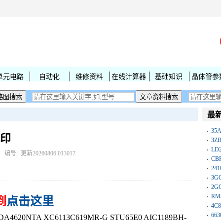
单元电路
自动化
维修资料
在线计算器
基础知识
晶体管参
最
35A
丝印
3Z
LD
： 编号:
更新20260806 013017
CB
241
3G
2G
RM
到
点击这里
4C8
663
620NTA XC6113C619MR-G STU65E0 AIC1189BH-