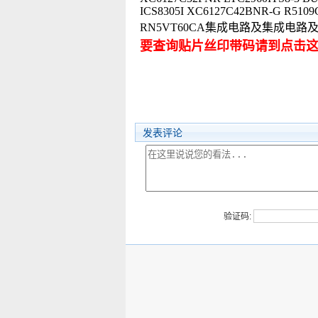
ICS8305I XC6127C42BNR-G R510
RN5VT60CA集成电路及集成电
要查询贴片丝印带码请到点击
发表评论
验证码: