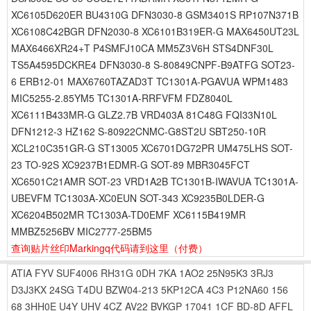
XC6105D620ER BU4310G DFN3030-8 GSM3401S RP107N371B
XC6108C42BGR DFN2030-8 XC6101B319ER-G MAX6450UT23L
MAX6466XR24+T P4SMFJ10CA MM5Z3V6H STS4DNF30L
TS5A4595DCKRE4 DFN3030-8 S-80849CNPF-B9ATFG SOT23-
6 ERB12-01 MAX6760TAZAD3T TC1301A-PGAVUA WPM1483
MIC5255-2.85YM5 TC1301A-RRFVFM FDZ8040L
XC6111B433MR-G GLZ2.7B VRD403A 81C48G FQI33N10L
DFN1212-3 HZ162 S-80922CNMC-G8ST2U SBT250-10R
XCL210C351GR-G ST13005 XC6701DG72PR UM475LHS SOT-
23 TO-92S XC9237B1EDMR-G SOT-89 MBR3045FCT
XC6501C21AMR SOT-23 VRD1A2B TC1301B-IWAVUA TC1301A-
UBEVFM TC1303A-XC0EUN SOT-343 XC9235B0LDER-G
XC6204B502MR TC1303A-TD0EMF XC6115B419MR
MMBZ5256BV MIC2777-25BM5
查询贴片丝印Markingq代码请到这里
（付费）
ATIA
FYV
SUF4006
RH31G
0DH
7KA
1AO2
25N95K3
3RJ3
D3J3KX
24SG
T4DU
BZW04-213
5KP12CA
4C3
P12NA60
156
68
3HH0E
U4Y
UHV
4CZ
AV22
BVKGP
17041
1CF
BD-8D
AFFL