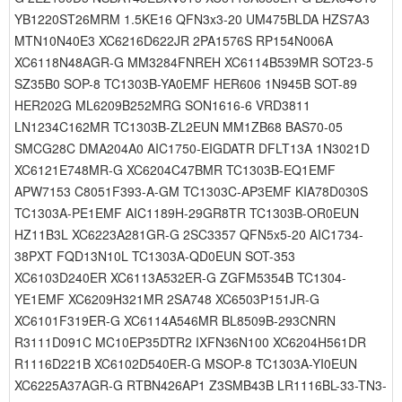
YB1220ST26MRM 1.5KE16 QFN3x3-20 UM475BLDA HZS7A3
MTN10N40E3 XC6216D622JR 2PA1576S RP154N006A
XC6118N48AGR-G MM3284FNREH XC6114B539MR SOT23-5
SZ35B0 SOP-8 TC1303B-YA0EMF HER606 1N945B SOT-89
HER202G ML6209B252MRG SON1616-6 VRD3811
LN1234C162MR TC1303B-ZL2EUN MM1ZB68 BAS70-05
SMCG28C DMA204A0 AIC1750-EIGDATR DFLT13A 1N3021D
XC6121E748MR-G XC6204C47BMR TC1303B-EQ1EMF
APW7153 C8051F393-A-GM TC1303C-AP3EMF KIA78D030S
TC1303A-PE1EMF AIC1189H-29GR8TR TC1303B-OR0EUN
HZ11B3L XC6223A281GR-G 2SC3357 QFN5x5-20 AIC1734-
38PXT FQD13N10L TC1303A-QD0EUN SOT-353
XC6103D240ER XC6113A532ER-G ZGFM5354B TC1304-
YE1EMF XC6209H321MR 2SA748 XC6503P151JR-G
XC6101F319ER-G XC6114A546MR BL8509B-293CNRN
R3111D091C MC10EP35DTR2 IXFN36N100 XC6204H561DR
R1116D221B XC6102D540ER-G MSOP-8 TC1303A-YI0EUN
XC6225A37AGR-G RTBN426AP1 Z3SMB43B LR1116BL-33-TN3-