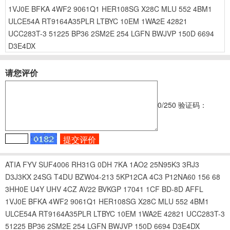
1VJ0E
BFKA
4WF2
9061Q1
HER108SG
X28C
MLU
552
4BM1
ULCE54A
RT9164A35PLR
LTBYC
10EM
1WA2E
42821
UCC283T-3
51225
BP36
2SM2E
254
LGFN
BWJVP
150D
6694
D3E4DX
请您评价
0
/250
验证码：
ATIA
FYV
SUF4006
RH31G
0DH
7KA
1AO2
25N95K3
3RJ3
D3J3KX
24SG
T4DU
BZW04-213
5KP12CA
4C3
P12NA60
156
68
3HH0E
U4Y
UHV
4CZ
AV22
BVKGP
17041
1CF
BD-8D
AFFL
1VJ0E
BFKA
4WF2
9061Q1
HER108SG
X28C
MLU
552
4BM1
ULCE54A
RT9164A35PLR
LTBYC
10EM
1WA2E
42821
UCC283T-3
51225
BP36
2SM2E
254
LGFN
BWJVP
150D
6694
D3E4DX