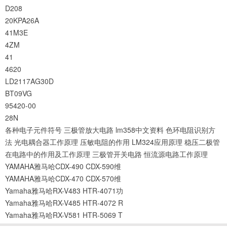
D208
20KPA26A
41M3E
4ZM
41
4620
LD2117AG30D
BT09VG
95420-00
28N
各种电子元件符号
三极管放大电路
lm358中文资料
色环电阻识别方
法
光电耦合器工作原理
压敏电阻的作用
LM324应用原理
稳压二极管
在电路中的作用及工作原理
三极管开关电路
恒流源电路工作原理
YAMAHA雅马哈CDX-490 CDX-590维
YAMAHA雅马哈CDX-470 CDX-570维
Yamaha雅马哈RX-V483 HTR-4071功
Yamaha雅马哈RX-V485 HTR-4072 R
Yamaha雅马哈RX-V581 HTR-5069 T