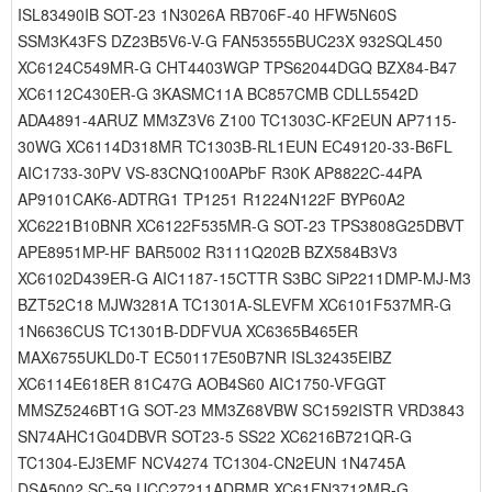
ISL83490IB SOT-23 1N3026A RB706F-40 HFW5N60S
SSM3K43FS DZ23B5V6-V-G FAN53555BUC23X 932SQL450
XC6124C549MR-G CHT4403WGP TPS62044DGQ BZX84-B47
XC6112C430ER-G 3KASMC11A BC857CMB CDLL5542D
ADA4891-4ARUZ MM3Z3V6 Z100 TC1303C-KF2EUN AP7115-
30WG XC6114D318MR TC1303B-RL1EUN EC49120-33-B6FL
AIC1733-30PV VS-83CNQ100APbF R30K AP8822C-44PA
AP9101CAK6-ADTRG1 TP1251 R1224N122F BYP60A2
XC6221B10BNR XC6122F535MR-G SOT-23 TPS3808G25DBVT
APE8951MP-HF BAR5002 R3111Q202B BZX584B3V3
XC6102D439ER-G AIC1187-15CTTR S3BC SiP2211DMP-MJ-M3
BZT52C18 MJW3281A TC1301A-SLEVFM XC6101F537MR-G
1N6636CUS TC1301B-DDFVUA XC6365B465ER
MAX6755UKLD0-T EC50117E50B7NR ISL32435EIBZ
XC6114E618ER 81C47G AOB4S60 AIC1750-VFGGT
MMSZ5246BT1G SOT-23 MM3Z68VBW SC1592ISTR VRD3843
SN74AHC1G04DBVR SOT23-5 SS22 XC6216B721QR-G
TC1304-EJ3EMF NCV4274 TC1304-CN2EUN 1N4745A
DSA5002 SC-59 UCC27211ADRMR XC61FN3712MR-G