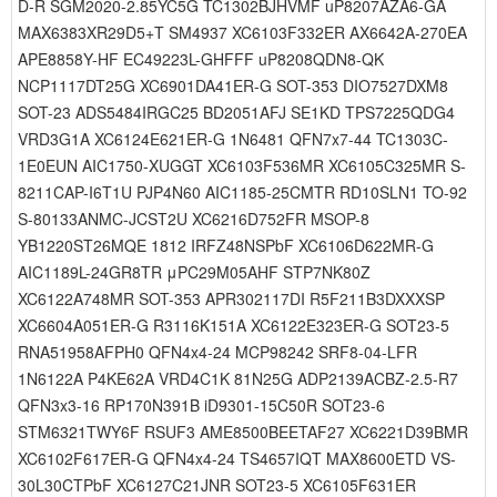
D-R SGM2020-2.85YC5G TC1302BJHVMF uP8207AZA6-GA
MAX6383XR29D5+T SM4937 XC6103F332ER AX6642A-270EA
APE8858Y-HF EC49223L-GHFFF uP8208QDN8-QK
NCP1117DT25G XC6901DA41ER-G SOT-353 DIO7527DXM8
SOT-23 ADS5484IRGC25 BD2051AFJ SE1KD TPS7225QDG4
VRD3G1A XC6124E621ER-G 1N6481 QFN7x7-44 TC1303C-
1E0EUN AIC1750-XUGGT XC6103F536MR XC6105C325MR S-
8211CAP-I6T1U PJP4N60 AIC1185-25CMTR RD10SLN1 TO-92
S-80133ANMC-JCST2U XC6216D752FR MSOP-8
YB1220ST26MQE 1812 IRFZ48NSPbF XC6106D622MR-G
AIC1189L-24GR8TR μPC29M05AHF STP7NK80Z
XC6122A748MR SOT-353 APR302117DI R5F211B3DXXXSP
XC6604A051ER-G R3116K151A XC6122E323ER-G SOT23-5
RNA51958AFPH0 QFN4x4-24 MCP98242 SRF8-04-LFR
1N6122A P4KE62A VRD4C1K 81N25G ADP2139ACBZ-2.5-R7
QFN3x3-16 RP170N391B iD9301-15C50R SOT23-6
STM6321TWY6F RSUF3 AME8500BEETAF27 XC6221D39BMR
XC6102F617ER-G QFN4x4-24 TS4657IQT MAX8600ETD VS-
30L30CTPbF XC6127C21JNR SOT23-5 XC6105F631ER