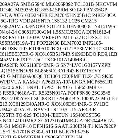
209A27A SMBG5940 ML6206P392 TC1301B-NKCVFM
1C34G MI3035S BL8553-15PRM SOT-89 BY396GP
VEVUA XC6103D244ER ELM7645HN05B1C P4KE43CA
D5C-TRG VDD241SNTA 1SS132 LC26 CMZ15
2982AIM5-3.3/NOPB SOT23-6 DFN3030-8 1N4151WS-
4x4-24 C8051F330-GM 1.5SMCJ250CA DFN1612-4
B3R ES1J TC1303B-MR0EUN MLL5271C DSX211G
RS5RM4519A-T1 FQP22N30 BLM7002 IMP2185-
976B DSKTJ07 R1190S102B XC6121A236MR TC1301B-
6115B537ER-G XC6105B517MR Si6963BDQ RD9.1EB
C452ML RT9172-25CT XC6101A149MR-G
6DA92FR XC6113F640MR-G SN74LVC1G3157YZPR
1LQ1515E/NOPB BL8565CC3ATR43 KDZ15EVY
MR-G MTB60A06Q8 TC1304-CE0EMF TLZ4.7C SK35
B-WPDVUA RAM-2+ AP6213A-10NLNGA MCP6561RT
2020-6 AIC1189BL-15PE5TB XC6115F650MR-G
 RS5RJ4618A-T1 R5325N017A FQPF6N50 2SC3545
PS727185YFFT SC-88 R1172H461B S-1000N23-M5T1G
4213 XC6129C40ANR-G XC6106D634MR-G 5V1BC
M4750DA-FU BAV70 LR1107G-15-AE3-3-R
X5TR TO-92S TC1304-JE0EUN 1SS400CST5G
-8 NCP1410DMR2 XC6123D741MR-G ADR5044BRTZ-
-G1 MSOP-10 DFN1616-6 AAT1230IRN-T1 KIA7920P
S+T S-1701N3330-U5T1U BUK7613-75B
C522TLG PMV37EN LC9006CC3TR13N