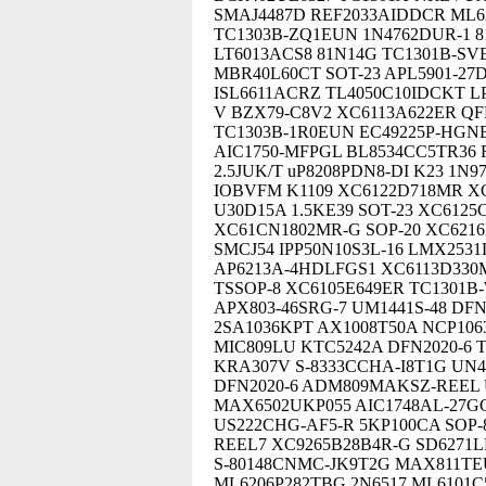
SMAJ4487D REF2033AIDDCR ML6
TC1303B-ZQ1EUN 1N4762DUR-1 8
LT6013ACS8 81N14G TC1301B-S
MBR40L60CT SOT-23 APL5901-27
ISL6611ACRZ TL4050C10IDCKT LP
V BZX79-C8V2 XC6113A622ER QFN
TC1303B-1R0EUN EC49225P-HGN
AIC1750-MFPGL BL8534CC5TR36 
2.5JUK/T uP8208PDN8-DI K23 1N
IOBVFM K1109 XC6122D718MR XC
U30D15A 1.5KE39 SOT-23 XC6125
XC61CN1802MR-G SOP-20 XC621
SMCJ54 IPP50N10S3L-16 LMX253
AP6213A-4HDLFGS1 XC6113D330
TSSOP-8 XC6105E649ER TC1301
APX803-46SRG-7 UM1441S-48 DFN
2SA1036KPT AX1008T50A NCP1063
MIC809LU KTC5242A DFN2020-6 T
KRA307V S-8333CCHA-I8T1G UN
DFN2020-6 ADM809MAKSZ-REEL U
MAX6502UKP055 AIC1748AL-27GG
US222CHG-AF5-R 5KP100CA SOP
REEL7 XC9265B28B4R-G SD6271LR
S-80148CNMC-JK9T2G MAX811TEU
ML6206P282TBG 2N6517 ML6101