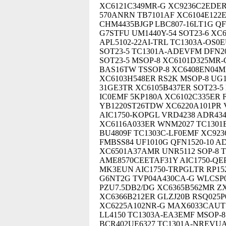
XC6121C349MR-G XC9236C2EDER-
570ANRN TB7101AF XC6104E122E
CHM4435BJGP LBC807-16LT1G QF
G7STFU UM1440Y-54 SOT23-6 XC
APL5102-22AI-TRL TC1303A-OS0
SOT23-5 TC1301A-ADEVFM DFN2
SOT23-5 MSOP-8 XC6101D325MR-G
BAS16TW TSSOP-8 XC6408EN04
XC6103H548ER RS2K MSOP-8 UG1
31GE3TR XC6105B437ER SOT23-5 
IC0EMF 5KP180A XC6102C335ER 
YB1220ST26TDW XC6220A101PR V
AIC1750-KOPGL VRD4238 ADR434
XC6116A033ER WNM2027 TC1301
BU4809F TC1303C-LF0EMF XC92
FMBSS84 UF1010G QFN1520-10 
XC6501A37AMR UNR5112 SOP-8 T
AME8570CEETAF31Y AIC1750-QEP
MK3EUN AIC1750-TRPGLTR RP152
G6NT2G TVP04A430CA-G WLCSP0
PZU7.5DB2/DG XC6365B562MR Z
XC6366B212ER GLZJ20B RSQ025P
XC6225A102NR-G MAX6033CAUT5
LL4150 TC1303A-EA3EMF MSOP-
BCR402UE6327 TC1301A-NREVUA