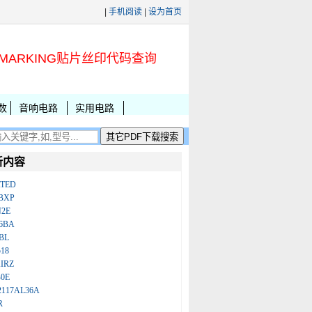
|
手机阅读
|
设为首页
MARKING贴片丝印代码查询
数
音响电路
实用电路
新内容
ATED
BXP
N2E
86BA
BL
18
IRZ
B0E
2117AL36A
R