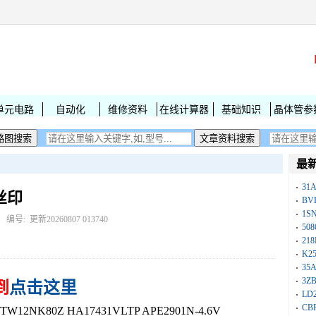
单元电路
自动化
维修资料
在线计算器
基础知识
晶体管参
最
31
字丝印
BV
1S
： 编号:
更新20260807 013740
50
218
K25
35A
3Z
到
点击这里
LD
CB
12NK80Z HA17431VLTP APE2901N-4.6V