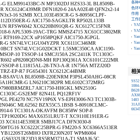
各种
G ELM991433BC-N MP3302DJ HZS33-3L BL8509B-
色环
R XC6124C439MR DFN1820-6 24AA02E48 QFN2x2-14
作用
N3x3-16 S2MB XCL103E493CR-G S-80956CLPF-
工作
6112D350ER-G AIC1750-SAGKLTR RP502L133B
YA
EUN RFSW6042 XC6220B091QR-G XC6127C15FNR
YA
018-6 APL5309-19AC-TRG MMSZ4715 XC61CC3802MR
Ya
 RT9169-22CX uP1658PQKF AIC1750-JGPGL
MR-G SN74LVC1GU04YZPR XC6111C346MR
Ya
0BCT SN74LVC1G02DCKT 1.5SMC350CA AIC1190-
Ya
MSOP-10 TSSOP-14 SMCJ150A 2SC2411K TC1303C-
FR602 uP8208QDN8-MH RP130Q361A XC6101C222MR
SSOP-8 L11815AL-28-TN3-A-R 1N756A MTZJ20D
TRZ-EP-R7 FG654301 XC6212C44BMR
相
B-BSAVUA BL8509B-220ENRM P3PSL450AHG-08CR
SS52
36A1HCMR-G LN6210C382PR ML6102C372MRG
1084
AD7980BRMZRL7 AIC1750-HHGKL MN2510G
B628
C1303C-GS2EMF 82N41L PQ12RF1V
AX6
GL PE4270 NC7SV19P6X VS-EPH3006-N3 TC1303B-
1483
N046C ML62562 BZX55C5.1BSB S-80918CLMC-
31AJ
6634
914-6 TC1301A-OKAVFM BC858W SOP-8
XTP19020DG MAX6351LRUT-T XC9110E191ER-G
03 XC6114E539ER SMBJ17CA DFN3030-8
0#TG16 XC6222C25BPR-G FM220-S XC6366A513ER
8 YB1220ST26MHO IXFR230N20T WPM6004
 GS6332UR23D3 RS5RM3731A-T1 SMAJ6.5C