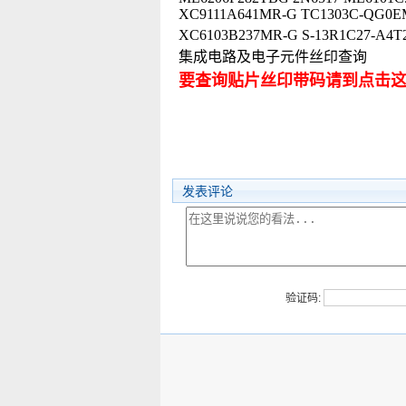
XC9111A641MR-G TC1303C-QG0E
XC6103B237MR-G S-13R1C27-A
集成电路及电子元件丝印查询
要查询贴片丝印带码请到点击
发表评论
验证码: