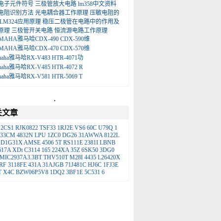
电子元件符号
三极管放大电路
lm358中文资料
电阻识别方法
光电耦合器工作原理
压敏电阻的
LM324应用原理
稳压二极管在电路中的作用及
原理
三极管开关电路
恒流源电路工作原理
MAHA雅马哈CDX-490 CDX-590维
MAHA雅马哈CDX-470 CDX-570维
maha雅马哈RX-V483 HTR-4071功
maha雅马哈RX-V485 HTR-4072 R
maha雅马哈RX-V581 HTR-5069 T
.
关文章
2CS1
RJK0822
TSF33
1RJ2E
VS6
60C
U79Q
1
-33CM
4832N
LPU
1ZC0
DG26
31AWWA
8122L
D1G31X
AMSE
4506
5T
RS111E
2381I
LBNB
617A
XDt
C3114
165
224XA
35Z
6SK50
3DG0
MIC2937A3.3BT
THV510T
M28I
4435
L26420X
RF
3118FE
431A
31AJGB
71J481C
HJ6C
1FJ3E
T
X4C
BZW06P5V8
1DQ2
3BF1E
5C531
6