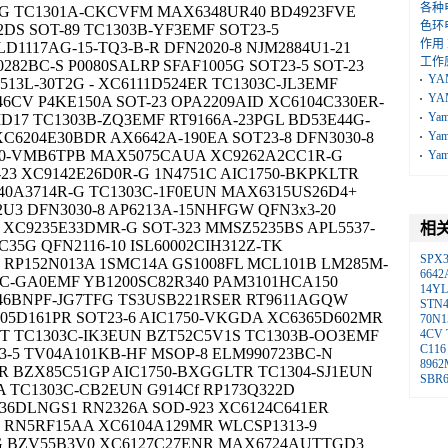
各种
-G TC1301A-CKCVFM MAX6348UR40 BD4923FVE
色环
02DS SOT-89 TC1303B-YF3EMF SOT23-5
作用
D1117AG-15-TQ3-B-R DFN2020-8 NJM2884U1-21
工作
282BC-S P0080SALRP SFAF1005G SOT23-5 SOT-23
YA
513L-30T2G - XC6111D524ER TC1303C-JL3EMF
YA
46CV P4KE150A SOT-23 OPA2209AID XC6104C330ER-
Ya
D17 TC1303B-ZQ3EMF RT9166A-23PGL BD53E44G-
C6204E30BDR AX6642A-190EA SOT23-8 DFN3030-8
Ya
40-VMB6TPB MAX5075CAUA XC9262A2CC1R-G
Ya
-23 XC9142E26D0R-G 1N4751C AIC1750-BKPKLTR
40A3714R-G TC1303C-1F0EUN MAX6315US26D4+
T2U3 DFN3030-8 AP6213A-15NHFGW QFN3x3-20
 XC9235E33DMR-G SOT-323 MMSZ5235BS APL5537-
相
C35G QFN2116-10 ISL60002CIH312Z-TK
SPX3
 RP152N013A 1SMC14A GS1008FL MCL101B LM285M-
6642
303C-GA0EMF YB1200SC82R340 PAM3101HCA150
14YL
46BNPF-JG7TFG TS3USB221RSER RT9611AGQW
STN4
05D161PR SOT23-6 AIC1750-VKGDA XC6365D602MR
70N1
DT TC1303C-IK3EUN BZT52C5V1S TC1303B-OO3EMF
4CV
C116
23-5 TV04A101KB-HF MSOP-8 ELM990723BC-N
8962
MR BZX85C51GP AIC1750-BXGGLTR TC1304-SJ1EUN
SBR6
TC1303C-CB2EUN G914Cf RP173Q322D
A-36DLNGS1 RN2326A SOD-923 XC6124C641ER
6 RN5RF15AA XC6104A129MR WLCSP1313-9
 BZV55B3V0 XC6127C27ENR MAX6724AUTTGD3