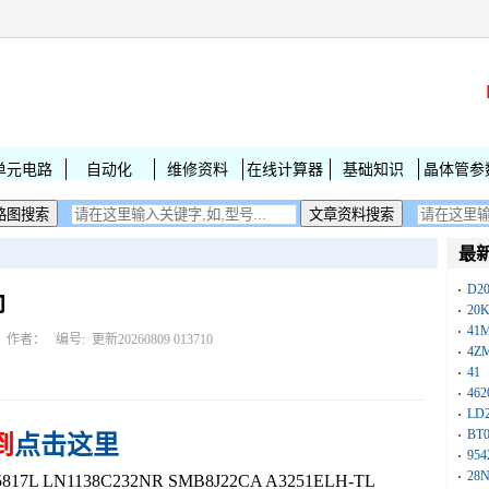
单元电路
自动化
维修资料
在线计算器
基础知识
晶体管参
最
D2
印
20
41
作者： 编号:
更新20260809 013710
4Z
41
462
LD
BT
到
点击这里
954
28
L LN1138C232NR SMB8J22CA A3251ELH-TL