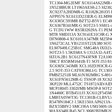
TC1304-MG2EMF XC6114A622MR
1N5238BUR LT1963AES8-2.5 SI23
XC9237A2HDMR-G R1182K281D5 L
AFP9576 XC6111D233ER-G ELM990
XC6365C593MR BZT52-B5V1 EC49
XC6367B341MR-G SOT23-5 SS811-
G TCDU1WW RS5RJ2029A-T1 PEM
MTR SMDJ13A XC9141E31C0R-G X
DFN0808-4 XC6101A347MR M25P
1N6272CAL YB1231ST23X380 SOT
ELM7649LC25B1C SMG48A IXD21
SOT23-5 1.5KE68A S-1312A32-A4
HZU6.2B1 XC6127N43FNR T2A100
5MCT RS5RM1641B-T1 SOT-353 81
XC6365C343MR XCL102D393CR-G
2.5 SOT-353 CAT93C86LI-G TC1
PMBZ5251B ML61N302MRG S-801
XC61FN5612MR-G TSSOP-18 XC62
3KP220 MLL4752C TS1872AID/AI
MCP1804T-3302I/MB MSOP-8 SOT
1N4460C BTB4511J3 XC6112F545
LMBTA05WT3G TC1301B-CLBVUA 
R5478N184CJ 1.5KE150A AP6213
BZX55B8V2 SMCJ30A UM1560S-1
MAX6348UR45 NCL30082BDMR2G