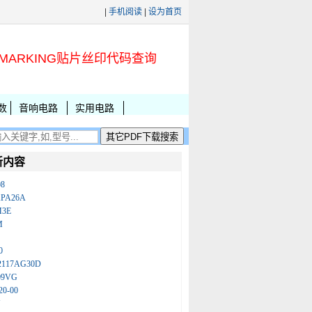
|
手机阅读
|
设为首页
MARKING贴片丝印代码查询
数
音响电路
实用电路
新内容
08
KPA26A
M3E
M
0
2117AG30D
09VG
20-00
N