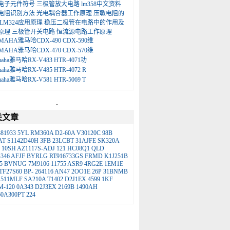
电子元件符号
三极管放大电路
lm358中文资料
电阻识别方法
光电耦合器工作原理
压敏电阻的
LM324应用原理
稳压二极管在电路中的作用及
原理
三极管开关电路
恒流源电路工作原理
MAHA雅马哈CDX-490 CDX-590维
MAHA雅马哈CDX-470 CDX-570维
maha雅马哈RX-V483 HTR-4071功
maha雅马哈RX-V485 HTR-4072 R
maha雅马哈RX-V581 HTR-5069 T
.
关文章
81933
5YL
RM360A
D2-60A
V30120C
98B
AT
S1142D40H
3FB
23LCBT
31AJFE
SK320A
10SH
AZ1117S-ADJ
121
HC08Q1
QLD
346
AFJF
BYRLG
RT916733GS
FRMD
K1J251B
5
BVNUG
7M9106
11755
ASR9
4RG2E
1EM1E
TF27S60
BP-
264116
AN47
2OO1E
26P
31BNMB
511MLF
SA210A
T1402
D2J1EX
4599
1KF
M-120
0A343
D2J3EX
2169B
1490AH
0A300PT
224