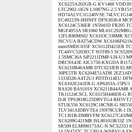
XC6225A202GR-G KV1460 VDD39
LTC2902-1IGN L1087NG-2.5 YB1
HD74ALVC1G240VSE 74LVC1G14G
EC49223N-HHNFF DFN3030-8 MCP4
XC6124C536ER 1N5941D FR205 T
MGF4953A SR1060 ML61C292MRG 
12FLR80MS02 XC6103C338MR XC9
JSCVUA BAT54CDW XC6106F621MR
nanoSMDC035F XC6112D421ER TC
TC44VC5203ECT SOT89-5 SCS520
1.5SMC36A SiP2211DMP-UH-U3 M
DRC9A43E AIC1750-KXGDA R117
XC6210B46AMR DTC023JEB ELM98
30PE5TB XC6204E51ADR 2EZ3.6D
1333D28-A4T2U3 PDTD114EU DFN
XC6102E241ER-G AP6203A-15PU
BAS20 BAS101S XC6211B44AMR A
TK11124CSCL XC6115H446ER-G RT
D-R TPS3818G25DRVTG4 RH5VT27
STUK556 XC6129C18CNR-G SR550
TLV341AIDBVTE4 1N978CUR-1 I
TC1301B-DMBVFM XC6127C43JMR
XC6209G421MR ISL80101IR33Z 1N
SR509 ELM990173AC-N NCS2333 
14 1N4747C TC1301A-WSBVUA EM