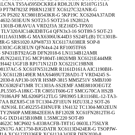
1LCNA TS5A4595DCKRE4 RD8.2UJN R5107G151A
519 PT7M7823Z PBRN123ET XC6127C32ANR-G
N PS202 XC9801B543KR-G 5KP19C XC6204A37ADR
632-503E/UN SOT23-5 SOT23-6 1N2812A
C1301B-ORAVUA VRD2J3A 3EZ16D5-TPX01
TLV320AIC14KIDBTG4 QFN3x3-16 SOT89-5 SOT-23
111A631MR-G MAX6306UK44D3 SS24FL(B) TC1301B-
-G SRS1020 APW8733 XC6117A038ER SOP-8
1303C-GR3EUN QFN4x4-24 RF1005TF6S
S SP431BT92AGB DFN2018-6 LN1134B12AMR
MUN2241LT1G MCP1804T-1802I/MB XC6121E444MR
2H442 UGF1B RP171N121D XC6221C19BNR
137AC-S XC61FN5312MR R1161D161A AIC1190BH-
5 XC6112B149ER MAX6469UT28AD1-T VRD4245 S-
2030-8 AP130-16YR HSMP-3815 MM5Z51V SMBJ100
1 XC6382F471MR TC1303A-SS2EMF AME8810OEGTZ
PL5505-A18KC-TR C8051T606-GT SMCG70CA HS2B
9186APF ML6206P512TLG 5P83905 LR1116BL-12-TA3-
AA BZX85-C18 TC1304-ZF1EUN HZU33L2 SOT-26
 82N16L EC492255-EHNUFR 1N4132 TC1304-MO2EUN
XTY2N60P AME8842EEHA BF1202R XC61FN2812TH-G
-G IXD1415B10MR 1.5SMC220 SOT-89
4622C MCP602 S-8338ACFB-T8T1G 0603L175SLYR
82N17G AIC1750-BJGDATR XC6113D424ER-G TSOPJW-
1A XC6122D336ER XC6113A343ER DFN2030-8