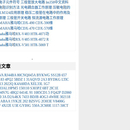
电子元件符号
三极管放大电路
lm358中文资料
电阻识别方法
光电耦合器工作原理
压敏电阻的
LM324应用原理
稳压二极管在电路中的作用及
原理
三极管开关电路
恒流源电路工作原理
MAHA雅马哈CDX-490 CDX-590维
MAHA雅马哈CDX-470 CDX-570维
maha雅马哈RX-V483 HTR-4071功
maha雅马哈RX-V485 HTR-4072 R
maha雅马哈RX-V581 HTR-5069 T
.
关文章
VA
RJ44BA
80CNQ045A
BYKWG
SS12B
657
183
4PQ2
5BDZ
1
31AQVD
2A3
BYDKG
LTIC
13
2022Q
K4A60DA
XEL33L
1G7
83AL19PM5
150110
S303PZ
6BT
2IC1E
04N7G
4BQ2
6414L
91
1085CD1.5
FQ42P
D2060
0
3A
D2A4KX
7433
BDJB
4OG3
4WI0E
302118
1ABAA
1YK2E
202
BZSVG
2OH3E
V8406G
F
4XJ2E
U3E
GYIHG
550A
2CM0E
1117-50CT