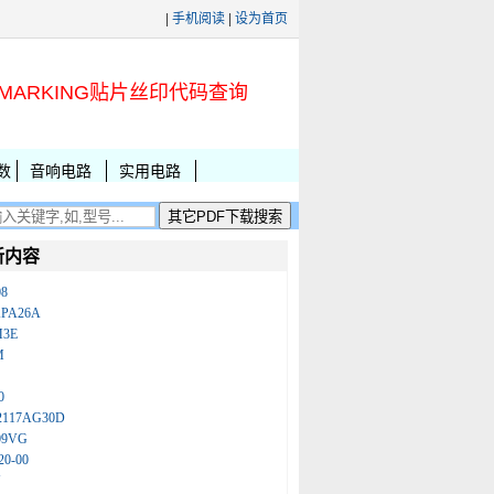
|
手机阅读
|
设为首页
MARKING贴片丝印代码查询
数
音响电路
实用电路
新内容
08
KPA26A
M3E
M
0
2117AG30D
09VG
20-00
N