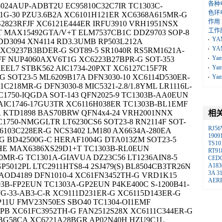
各种
3024AUP-ADBT2U EC95810C32C7IR TC1303C-
色环
G-30 PZU3.6B2A XC6101H121ER XC6368A615MR-G
作用
823RFJF XC6121E444ER IRFU3910 VRH1951NSX
工作
T MAX15492GTA/V+T ELM7537CB1C DDZ9703 SOP-8
YA
D3094 XN4114 RD3.3UMB RP503L212A
YA
 XC9237B3BDER-G SOT89-5 SR1040R RS5RM1621A-
Ya
FF NUP4060AXV6T1G XC6223B27BPR-G SOT-353
EEL7 STBK562 AIC1734-20PXT XC6127C15F7R
Ya
G SOT23-5 ML6209B17A DFN3030-10 XC6114D530ER-
Ya
1C218MR-G DFN3030-8 MIC5321-2.8/1.8YML LR1116L-
C1750-IQGDA SOT-143 QFN2025-9 TC1303B-AA0EUN
 AIC1746-17GU3TR XC6116H038ER TC1303B-BL1EMF
 KTD1898 BAS70BRW QFN4x4-24 VRH2001NNX
相
C1750-NMGGLTR LT6230CS6 SOT23-8 RN2114F SOT-
RJ56
6103C228ER-G NCS3402 LM180 AX6634A-280EA
1909
 BD42500G-C HERAF1004G DTA013ZM SOT23-5
TS10
0HE MAX6386XS29D1+T TC1303B-RL0EUN
RT91
30MR-G TC1301A-GIAVUA DZ23C56 LT1236AIN8-5
CED
5012PL LTC2911HTS8-4 2SJ479(S) BL8504CB3TR26N
A183
3A
3
AOD4189 DFN1010-4 XC61FN3452TH-G VRD1K15
AER
03B-FP2EUN TC1303A-GP2EUN P4KE400C S-1200B41-
-33-AB3-C-R XC9111D231ER-G XC6115D143ER-G
P11U FMV23N50ES SBO40 TC1304-OI1EMF
OPB XC61FC3952TH-G FAN2512S28X XC6111C344ER-G
MBG58CA XC6221A28BGR AP02N40H HZU9C1L