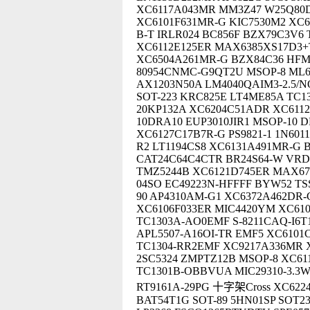
XC6117A043MR MM3Z47 W25Q80D
XC6101F631MR-G KIC7530M2 XC6
B-T IRLR024 BC856F BZX79C3V6
XC6112E125ER MAX6385XS17D3+
XC6504A261MR-G BZX84C36 HFM10
80954CNMC-G9QT2U MSOP-8 ML6
AX1203N50A LM4040QAIM3-2.5/
SOT-223 KRC825E LT4ME85A TC13
20KP132A XC6204C51ADR XC611
10DRA10 EUP3010JIR1 MSOP-10 D
XC6127C17B7R-G PS9821-1 1N60
R2 LT1194CS8 XC6131A491MR-G 
CAT24C64C4CTR BR24S64-W VRD5
TMZ5244B XC6121D745ER MAX6
04SO EC49223N-HFFFF BYW52 TS
90 AP4310AM-G1 XC6372A462DR-
XC6106F033ER MIC4420YM XC61
TC1303A-AO0EMF S-8211CAQ-I6T
APL5507-A16OI-TR EMF5 XC6101
TC1304-RR2EMF XC9217A336MR 
2SC5324 ZMPTZ12B MSOP-8 XC61
TC1301B-OBBVUA MIC29310-3.3W
RT9161A-29PG 十字架Cross XC622
BAT54T1G SOT-89 5HN01SP SOT2