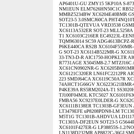
AP6401U-GU ZMY15 5KP10A S-87
NM1EUN ELM7626HN50C1C RB521
MMBZ5234BW XC6204E40BMR GS2
SOT23-5 3.0SMCJ60CA PHT4NQ10
TC1301B-QTEVUA VRD3538 GSMD
XC6113A532ER SOT-23 MLL5258A
T1 XC6103C216ER EC49223L-EEN
TQM963014 SC59 ADG4613BCPZ-R
P6KE440CA RS2B XC6104F550MR-
G SOT-23 XC6114B522MR-G XC611
33-TN3-D-R AIC1750-HOPKLTR AI
R7731AGE X5045M8-2.7 MTZJ16C
XC61CN0902NR-G XC6205B091MR
XC6121C320ER LN61FC2212PR AI
223 SMDJ64CA XC6119C50A7R XC
74AHCT1G66GV XC6223G21BMR-G
P4KE39A RS5RM2024A-T1 SS302
TJ100F04M3L KTC5027 XC6101F6
FMBA56 XC9237E0LDER-G XC62GP
XC6111B138ER TC1303B-GF3EUN 
LT3479EFE uP8208PDN8-LM TC13
M5T1G TC1301B-AHDVUA LD1117G
TC1303A-DF2EUN SOT23-5 G5644
XC6101F427ER-G LP38855S-1.2/N
LN1138D232MR AP8822C-36GI S