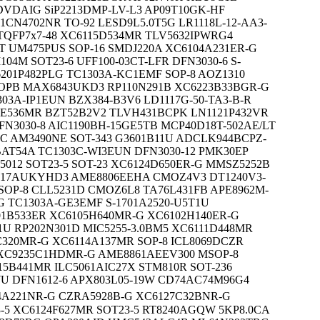
VDAIG SiP2213DMP-LV-L3 AP09T10GK-HF
1CN4702NR TO-92 LESD9L5.0T5G LR1118L-12-AA3-
 TQFP7x7-48 XC6115D534MR TLV5632IPWRG4
T UM475PUS SOP-16 SMDJ220A XC6104A231ER-G
4M SOT23-6 UFF100-03CT-LFR DFN3030-6 S-
201P482PLG TC1303A-KC1EMF SOP-8 AOZ1310
NOPB MAX6843UKD3 RP110N291B XC6223B33BGR-G
03A-IP1EUN BZX384-B3V6 LD1117G-50-TA3-B-R
2E536MR BZT52B2V2 TLVH431BCPK LN1121P432VR
FN3030-8 AIC1190BH-15GE5TB MCP40D18T-502AE/LT
11C AM3490NE SOT-343 G3601B11U ADCLK944BCPZ-
BAT54A TC1303C-WI3EUN DFN3030-12 PMK30EP
012 SOT23-5 SOT-23 XC6124D650ER-G MMSZ5252B
717AUKYHD3 AME8806EEHA CMOZ4V3 DT1240V3-
SOP-8 CLL5231D CMOZ6L8 TA76L431FB APE8962M-
G TC1303A-GE3EMF S-1701A2520-U5T1U
01B533ER XC6105H640MR-G XC6102H140ER-G
1U RP202N301D MIC5255-3.0BM5 XC6111D448MR
C320MR-G XC6114A137MR SOP-8 ICL8069DCZR
XC9235C1HDMR-G AME8861AEEV300 MSOP-8
15B441MR ILC5061AIC27X STM810R SOT-236
U DFN1612-6 APX803L05-19W CD74AC74M96G4
4A221NR-G CZRA5928B-G XC6127C32BNR-G
3-5 XC6124F627MR SOT23-5 RT8240AGQW 5KP8.0CA