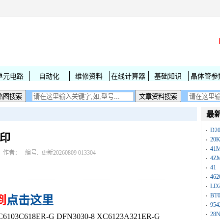
单元电路
自动化
维修资料
在线计算器
基础知识
晶体管参
最
D2
丝印
20
41
作者： 编号:
更新20260809 013304
4Z
41
462
LD
BT
到
点击这里
954
28
03C618ER-G DFN3030-8 XC6123A321ER-G