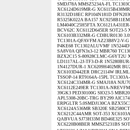
SMDJ78A MMSZ5234A-FL TC1303C
XC6124D619MR-G XC6115B438MR
R3132D18EC RP104N181D DFN203
R5325K022A BA157 XC9258B11EM
LM4040C25H5FTA XC6121A431ER
BCV62C XC6112D645ER SOT23-5 
XC6103B332MR-G CDBUR0130 3.
TC1301A-QFAVFM AZ23B8V2-V-G
P4KE68 TC1302ALUVMF 1N5244DU
SA8V0A QFN3x3-12 MBR760 TC13
BZX2C15 S-80928CLMC-G6YT2U X
LD1117AL-2J-TF3-D-R 1N5280BUR
1N4127DUR-1 XC6209H402MR BU25
XC6103D442ER DRC2114W IRLML
TSSOP-14 RT9164A-15PL TC1303
XC6124C334MR-G SMAJ18A NJU7
XC6112E249ER TC1301A-NREVFM 
39GK3 PED30100G SIO23-5 MBR20
APL5308-20BC-TRG BY299 AIC174
ERPGLTR 5.0SMDJ130CA BZX55C3
XC6124A536MR SB320E SB2580CT
XC6212C44AMR SOT-353 XC6103
QABVUA SJ73H33M BD46E325 SOT
XC6220B08BER MMSZ5231BS SOT-