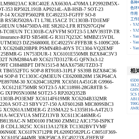
各种
ELM98023AC KRC402E AX6630A-470MA LP2992IM5X-
色环
T-353 RP502L191B AP9214L-AB-HSB-7 SOT-23
作用
-14 XC62FP5602PR EC492233-FGFFF SO-8
工作
 RS5RJ5028A-T1 L78L15ACZ TC1303B-TD1EMF
YA
SG0EUN UM4750DA-HE SR202-LFR RT9297GQW
YA
B-TC0EUN TC1301B-CAFVFM SOT23-5 LMV393TP-TR
Ya
nsurance-RFD SB540E-G R3117Q232C MMBZ15VDL
TM3023 DZ2S68000L EC49225V-FFFB3R S-1009C20I-
Ya
R XC6204B20BPR PSMN4R0-40YS TC1304-VQ2EMF
Ya
7N25BMR-G 1N753DUR-1 XC6101E550MR BZX84C3V3
32T NJM2884A49 XC6217D3127R-G QFN3x3-12
99T CH848BPT DFN1515-8 MAX6758UTZD3-T
TB6552FTG SOP-8 RT9183-31PLF SS39B BZX84C36
相
04 SOP-8 TC1303C-QM3EUN CE6200B28M 15KP64CA
65D0
PE8970M-30 XC6204C182PR XC6501A451GR G9966-
1KL2
 XC6121E750MR SOT23-5 AIC1189H-28GR8TB S-
GHN
-G IXFP05N100M SOT23-5 RP202Q352B
5CS
C1303B-PO3EMF XC6114F619MR XC6204B332MR
AB11
20A SOT-23 SBYV27-150 AAT60126B MIC809SBC3
T00G
AWR
G XC9261A1MDER-G Z1SMA22 S-1335H16-A4T2U3
301A-WCEVUA SMTZJ13VB XC6113C446MR-G
8139AC-N MD0100 FM360 ZMM12 AIC1750-ISPKT
301B CDLL3825C XC6113A127ER TC1302BVTVMF
6N60E XC61FN3712PR PL6209D582PLG C8051F369-
G XC6105C444MR 30KP58CA EC49223X-FHFB3F