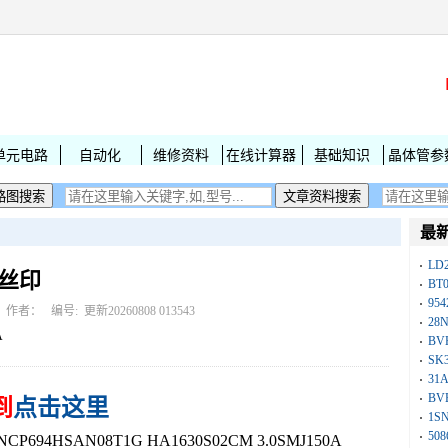
单元电路
自动化
维修资料
在线计算器
基础知识
晶体管参
最
LD
字丝印
BT
954
作者： 编号:
更新20260808 013543
28
A
BV
SK
31
BV
到
点击这里
1S
50
694HSAN08T1G HA1630S02CM 3.0SMJ150A