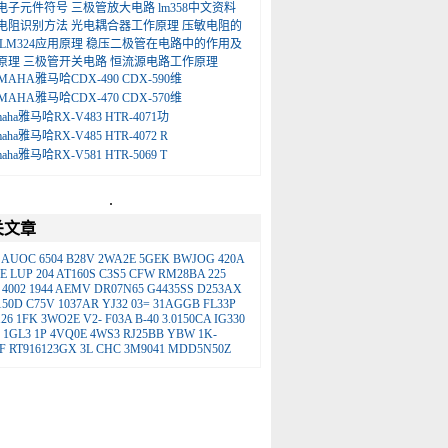
电子元件符号
三极管放大电路
lm358中文资料
电阻识别方法
光电耦合器工作原理
压敏电阻的
LM324应用原理
稳压二极管在电路中的作用及
原理
三极管开关电路
恒流源电路工作原理
MAHA雅马哈CDX-490 CDX-590维
MAHA雅马哈CDX-470 CDX-570维
maha雅马哈RX-V483 HTR-4071功
maha雅马哈RX-V485 HTR-4072 R
maha雅马哈RX-V581 HTR-5069 T
.
关文章
AUOC
6504
B28V
2WA2E
5GEK
BWJOG
420A
E
LUP
204
AT160S
C3S5
CFW
RM28BA
225
4002
1944
AEMV
DR07N65
G4435SS
D253AX
150D
C75V
1037AR
YJ32
03=
31AGGB
FL33P
26
1FK
3WO2E
V2-
F03A
B-40
3.0150CA
IG330
1GL3
1P
4VQ0E
4WS3
RJ25BB
YBW
1K-
F
RT916123GX
3L
CHC
3M9041
MDD5N50Z