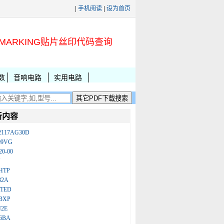
|
手机阅读
|
设为首页
MARKING贴片丝印代码查询
数
音响电路
实用电路
新内容
2117AG30D
09VG
20-00
N
HTP
32A
ATED
BXP
N2E
86BA