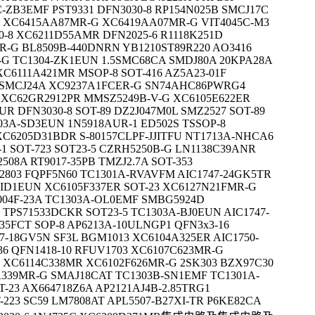
-ZB3EMF PST9331 DFN3030-8 RP154N025B SMCJ17C
 XC6415AA87MR-G XC6419AA07MR-G VIT4045C-M3
0-8 XC6211D55AMR DFN2025-6 R1118K251D
R-G BL8509B-440DNRN YB1210ST89R220 AO3416
-G TC1304-ZK1EUN 1.5SMC68CA SMDJ80A 20KPA28A
XC6111A421MR MSOP-8 SOT-416 AZ5A23-01F
0SMCJ24A XC9237A1FCER-G SN74AHC86PWRG4
 XC62GR2912PR MMSZ5249B-V-G XC6105E622ER
R DFN3030-8 SOT-89 DZ2J047M0L SMZ2527 SOT-89
03A-SD3EUN 1N5918AUR-1 ED502S TSSOP-8
C6205D31BDR S-80157CLPF-JJITFU NT1713A-NHCA6
-1 SOT-723 SOT23-5 CZRH5250B-G LN1138C39ANR
08A RT9017-35PB TMZJ2.7A SOT-353
2803 FQPF5N60 TC1301A-RVAVFM AIC1747-24GK5TR
A-ID1EUN XC6105F337ER SOT-23 XC6127N21FMR-G
004F-23A TC1303A-OL0EMF SMBG5924D
TPS71533DCKR SOT23-5 TC1303A-BJ0EUN AIC1747-
35FCT SOP-8 AP6213A-10ULNGP1 QFN3x3-16
7-18GV5N SF3L BGM1013 XC6104A325ER AIC1750-
6 QFN1418-10 RFUV1703 XC6107C623MR-G
 XC6114C338MR XC6102F626MR-G 2SK303 BZX97C30
A339MR-G SMAJ18CAT TC1303B-SN1EMF TC1301A-
-23 AX664718Z6A AP2121AJ4B-2.85TRG1
223 SC59 LM7808AT APL5507-B27XI-TR P6KE82CA