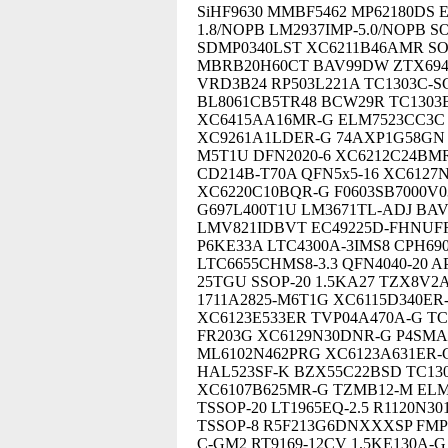
SiHF9630 MMBF5462 MP62180DS 
1.8/NOPB LM2937IMP-5.0/NOPB SO
SDMP0340LST XC6211B46AMR SOP
MBRB20H60CT BAV99DW ZTX694B
VRD3B24 RP503L221A TC1303C-
BL8061CB5TR48 BCW29R TC1303
XC6415AA16MR-G ELM7523CC3C i
XC9261A1LDER-G 74AXP1G58GN U
M5T1U DFN2020-6 XC6212C24BM
CD214B-T70A QFN5x5-16 XC612
XC6220C10BQR-G F0603SB7000V0
G697L400T1U LM3671TL-ADJ BAV
LMV821IDBVT EC49225D-FHNUFR 
P6KE33A LTC4300A-3IMS8 CPH69
LTC6655CHMS8-3.3 QFN4040-20 A
25TGU SSOP-20 1.5KA27 TZX8V2A
1711A2825-M6T1G XC6115D340ER
XC6123E533ER TVP04A470A-G T
FR203G XC6129N30DNR-G P4SMA2
ML6102N462PRG XC6123A631ER-
HAL523SF-K BZX55C22BSD TC1
XC6107B625MR-G TZMB12-M ELM9
TSSOP-20 LT1965EQ-2.5 R1120N
TSSOP-8 R5F213G6DNXXXSP FMP0
C-GM2 RT9169-12CV 1.5KE130A-