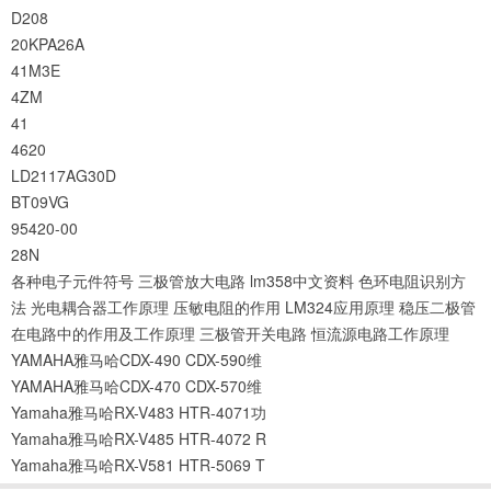
D208
20KPA26A
41M3E
4ZM
41
4620
LD2117AG30D
BT09VG
95420-00
28N
各种电子元件符号
三极管放大电路
lm358中文资料
色环电阻识别方
法
光电耦合器工作原理
压敏电阻的作用
LM324应用原理
稳压二极管
在电路中的作用及工作原理
三极管开关电路
恒流源电路工作原理
YAMAHA雅马哈CDX-490 CDX-590维
YAMAHA雅马哈CDX-470 CDX-570维
Yamaha雅马哈RX-V483 HTR-4071功
Yamaha雅马哈RX-V485 HTR-4072 R
Yamaha雅马哈RX-V581 HTR-5069 T